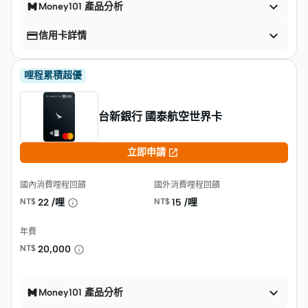

Money101 產品分析


信用卡詳情
哩程累積超優
台新銀行 國泰航空世界卡

立即申請
國內消費哩程回饋
國外消費哩程回饋
NT$
22 /哩
NT$
15 /哩
年費
NT$
20,000

Money101 產品分析