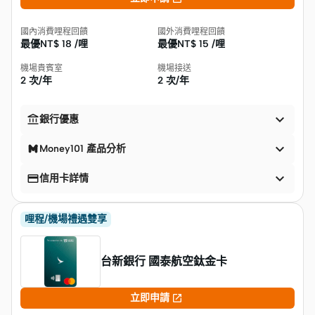
國內消費哩程回饋
國外消費哩程回饋
最優NT$
18 /哩
最優NT$
15 /哩
機場貴賓室
機場接送
2 次/年
2 次/年


銀行優惠

Money101 產品分析


信用卡詳情
哩程/機場禮遇雙享
台新銀行 國泰航空鈦金卡

立即申請