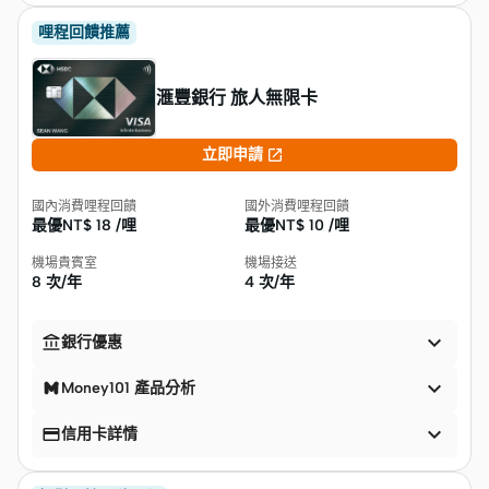
哩程回饋推薦
滙豐銀行 旅人無限卡

立即申請
國內消費哩程回饋
國外消費哩程回饋
最優NT$
18 /哩
最優NT$
10 /哩
機場貴賓室
機場接送
8 次/年
4 次/年


銀行優惠

Money101 產品分析


信用卡詳情