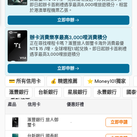
即日起辦卡首刷禮遇享最高8,000哩旅遊積分，相當
於港澳單程機票乙張。
立即申辦
辦卡消費樂享最高3,000哩消費積分
正在尋找哩程卡嗎？滙豐旅人御璽卡海外消費最優
NT$ 15 /哩，全球哩程1:1起兌換。即日起辦卡首刷禮
遇享最高3,000哩旅遊積分
立即申辦
💳 所有信用卡
💰 精選推薦
⭐ Money101獨家
滙豐銀行
台新銀行
星展銀行
永豐銀行
國泰
重點摘要
產品
信用卡
優惠好禮
滙豐銀行 旅人御
立即申請
-
璽卡
台新銀行 國泰航