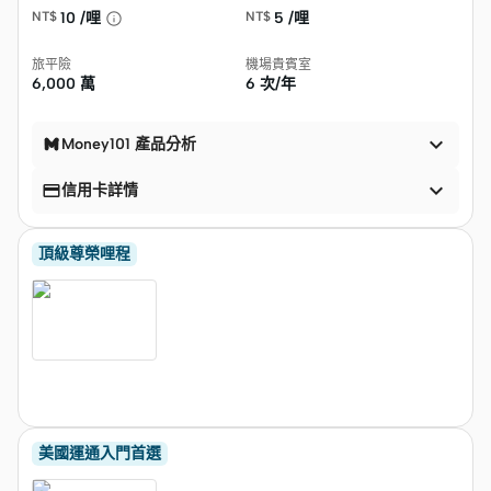
NT$
10 /哩
NT$
5 /哩
旅平險
機場貴賓室
6,000 萬
6 次/年

Money101 產品分析


信用卡詳情
頂級尊榮哩程
美國運通入門首選