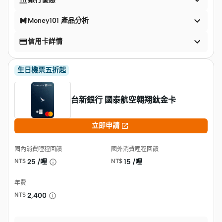



Money101 產品分析


信用卡詳情
生日機票五折起
台新銀行 國泰航空翱翔鈦金卡

立即申請
國內消費哩程回饋
國外消費哩程回饋
NT$
25 /哩
NT$
15 /哩
年費
NT$
2,400