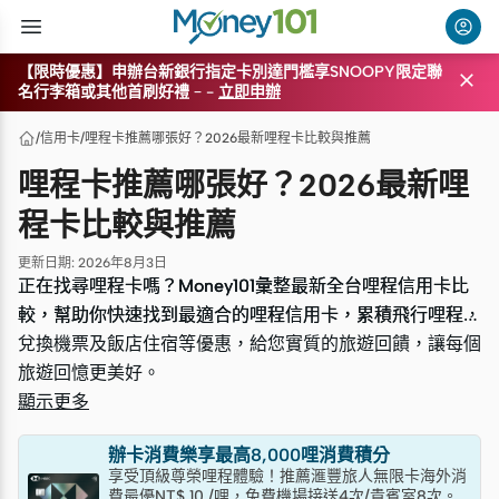
【限時優惠】申辦台新銀行指定卡別達門檻享SNOOPY限定聯

名行李箱或其他首刷好禮
–
-
立即申辦
/
信用卡
/
哩程卡推薦哪張好？2026最新哩程卡比較與推薦
哩程卡推薦哪張好？2026最新哩
程卡比較與推薦
更新日期
:
2026年8月3日
正在找尋哩程卡嗎？Money101彙整最新全台哩程信用卡比
正在找尋哩程卡嗎？Money101彙整最新全台哩程信用卡比
較，幫助你快速找到最適合的哩程信用卡，累積飛行哩程，
較，幫助你快速找到最適合的哩程信用卡，累積飛行哩程，
兌換機票及飯店住宿等優惠，給您實質的旅遊回饋，讓每個
兌換機票及飯店住宿等優惠，給您實質的旅遊回饋，讓每個
旅遊回憶更美好。
旅遊回憶更美好。
顯示更多
辦卡消費樂享最高8,000哩消費積分
享受頂級尊榮哩程體驗！推薦滙豐旅人無限卡海外消
費最優NT$ 10 /哩，免費機場接送4次/貴賓室8次。