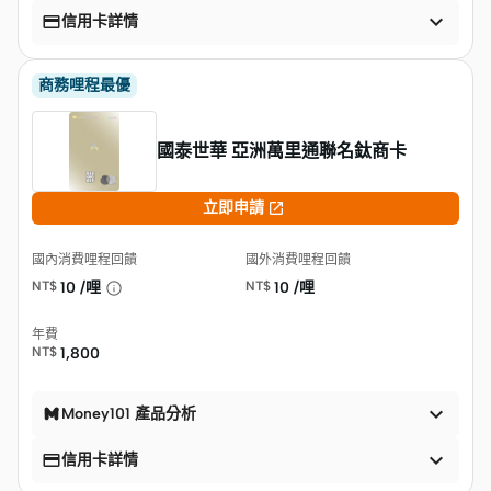


信用卡詳情
商務哩程最優
國泰世華 亞洲萬里通聯名鈦商卡

立即申請
國內消費哩程回饋
國外消費哩程回饋
NT$
10 /哩
NT$
10 /哩
年費
NT$
1,800

Money101 產品分析


信用卡詳情