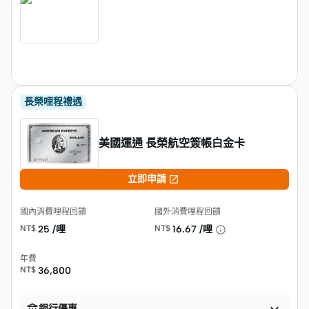
長榮哩程禮遇
美國運通 長榮航空簽帳白金卡

立即申請
國內消費哩程回饋
國外消費哩程回饋
NT$
25 /哩
NT$
16.67 /哩
年費
NT$
36,800
銀行優惠