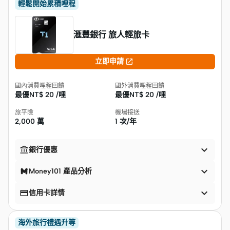
輕鬆開始累積哩程
滙豐銀行 旅人輕旅卡

立即申請
國內消費哩程回饋
國外消費哩程回饋
最優NT$
20 /哩
最優NT$
20 /哩
旅平險
機場接送
2,000 萬
1 次/年


銀行優惠

Money101 產品分析


信用卡詳情
海外旅行禮遇升等