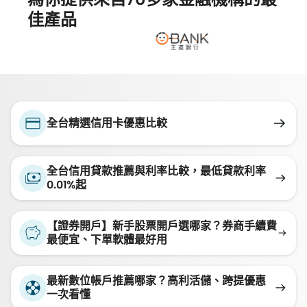
佳產品
全台精選信用卡優惠比較
全台信用貸款推薦與利率比較，最低貸款利率
0.01%起
【證券開戶】新手股票開戶選哪家？券商手續費
最便宜、下單軟體最好用
最新數位帳戶推薦哪家？高利活儲、跨提優惠
一次看懂