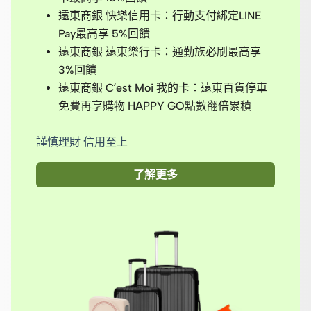
遠東商銀 快樂信用卡：行動支付綁定LINE
Pay最高享 5%回饋
遠東商銀 遠東樂行卡：通勤族必刷最高享
3%回饋
遠東商銀 C‘est Moi 我的卡：遠東百貨停車
免費再享購物 HAPPY GO點數翻倍累積
謹慎理財 信用至上
了解更多