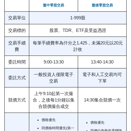
盤中零股交易
盤後零股交易
交易單位
1-999股
交易標的
股票、TDR、ETF及受益憑證
交易手續
每筆手續費率為仟分之1.425，未滿20元以20元
費
計收
委託時間
9:00-13:30
13:40-14:30
一般投資人僅限電子
電子和人工交易均可
委託方式
交易
下單
上午9:10起第一次撮
競價方式
合，之後每1分鐘以集
14:30集合競價一次
合競價撮合成交
價格優先
價格優先
同價格時間優先(第一
同價位申報依電腦隨