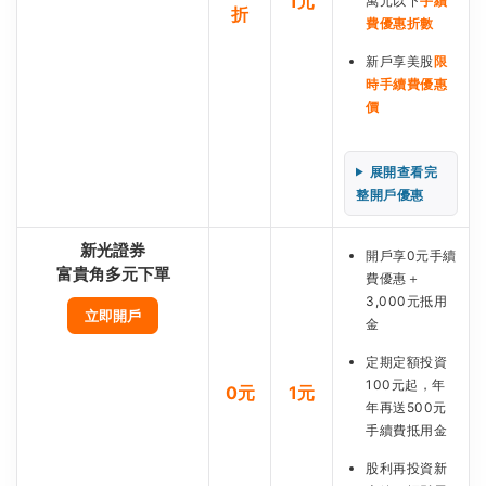
1元
萬元以下
手續
折
費優惠折數
新戶享美股
限
時手續費優惠
價
展開查看完
整開戶優惠
新光證券
開戶享0元手續
富貴角多元下單
費優惠＋
3,000元抵用
立即開戶
金
定期定額投資
100元起，年
0元
1元
年再送500元
手續費抵用金
股利再投資新