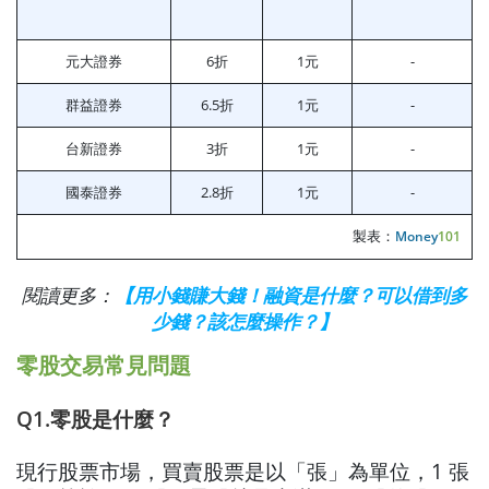
元大證券
6折
1元
-
群益證券
6.5折
1元
-
台新證券
3折
1元
-
國泰證券
2.8折
1元
-
製表：
Money
101
閱讀更多：
【用小錢賺大錢！融資是什麼？可以借到多
少錢？該怎麼操作？】
零股交易常見問題
Q1.零股是什麼？
現行股票市場，買賣股票是以「張」為單位，1 張