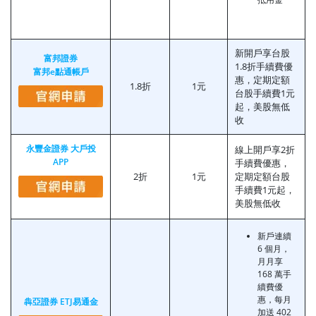
新開戶享台股
富邦證券
1.8折手續費優
富邦e點通帳戶
惠，定期定額
1.8折
1元
台股手續費1元
起，美股無低
收
永豐金證券 大戶投
線上開戶享2折
APP
手續費優惠，
2折
1元
定期定額台股
手續費1元起，
美股無低收
新戶連續
6 個月，
月月享
168 萬手
續費優
惠，每月
犇亞證券 ETJ易通金
加送 402