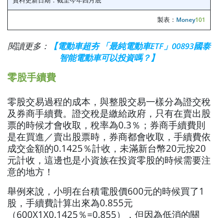
製表：
Money
101
閱讀更多：
【電動車超夯 「最純電動車ETF」00893國泰
智能電動車可以投資嗎？】
零股手續費
零股交易過程的成本，與整股交易一樣分為證交稅
及券商手續費。證交稅是繳給政府，只有在賣出股
票的時候才會收取，稅率為0.3％；券商手續費則
是在買進／賣出股票時，券商都會收取，手續費依
成交金額的0.1425％計收，未滿新台幣20元按20
元計收，這邊也是小資族在投資零股的時候需要注
意的地方！
舉例來說，小明在台積電股價600元的時候買了1
股，手續費計算出來為0.855元
（600X1X0.1425％=0.855），但因為低消的關