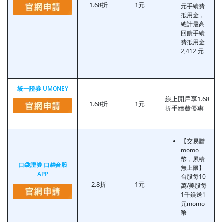
1.68折
1元
元手續費
抵用金，
總計最高
回饋手續
費抵用金
2,412 元
統一證券 UMONEY
線上開戶享1.68
1.68折
1元
折手續費優惠
【交易贈
momo
幣，累積
口袋證券 口袋台股
無上限】
APP
台股每10
2.8折
1元
萬/美股每
1千鎂送1
元momo
幣