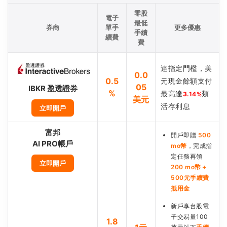
零股
電子
最低
券商
單手
更多優惠
手續
續費
費
達指定門檻，美
0.0
0.5
元現金餘額支付
05
IBKR 盈透證券
%
最高達
類
3.14%
美元
活存利息
立即開戶
富邦
開戶即贈
500
AI PRO帳戶
mo幣
，完成指
定任務再領
立即開戶
200 mo幣＋
500元手續費
抵用金
新戶享台股電
子交易量100
1.8