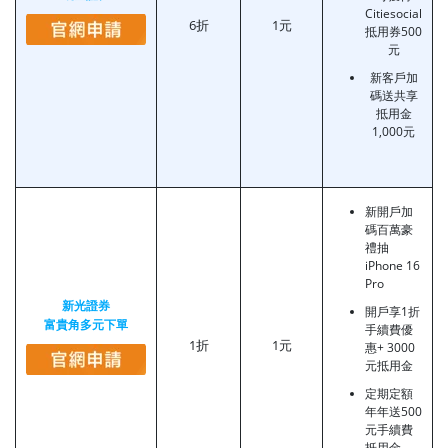
Citiesocial
6折
1元
抵用券500
元
新客戶加
碼送共享
抵用金
1,000元
新開戶加
碼百萬豪
禮抽
iPhone 16
Pro
新光證券
開戶享1折
富貴角多元下單
手續費優
1折
1元
惠+ 3000
元抵用金
定期定額
年年送500
元手續費
抵用金