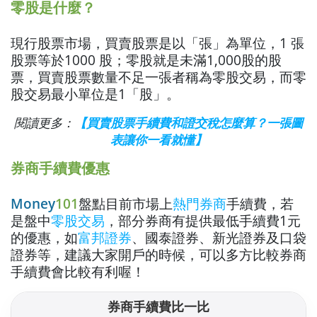
零股是什麼？
現行股票市場，買賣股票是以「張」為單位，1 張
股票等於1000 股；零股就是未滿1,000股的股
票，買賣股票數量不足一張者稱為零股交易，而零
股交易最小單位是1「股」。
閱讀更多：
【買賣股票手續費和證交稅怎麼算？一張圖
表讓你一看就懂】
券商手續費優惠
Money
101
盤點目前市場上
熱門券商
手續費，若
是盤中
零股交易
，部分券商有提供最低手續費1元
的優惠，如
富邦證券
、國泰證券、新光證券及
口袋
證券等，建議大家開戶的時候，可以多方比較券商
手續費會比較有利喔！
券商手續費比一比