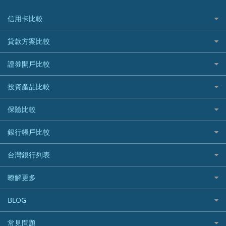
信用卡比較
信用卡情境類別推薦
貸款方案比較
所有信用卡
快速線上貸款推薦
證券開戶比較
精選推薦
最完整貸款資訊一次看
國內外現金回饋
台股證券戶
投資產品比較
繳稅貸款
繳稅優惠
美股證券戶
貸款計算機
機器人投資
保險比較
航空哩程回饋
車貸計算機
加密貨幣
加油優惠
住宅險
銀行帳戶比較
精選貸款推薦
外幣定存
分期零利率優惠
汽車保險
信貸利率比較
財富管理帳戶
台灣銀行列表
首刷禮優惠
機車保險
一般個人貸款
數位存款帳戶
信用卡繳保費優惠
寵物險
銀行與合作機構列表
暸解更多
優質客戶貸款
美元定存
電影優惠
銀行客服電話
既有客戶貸款
加入我們
網購優惠
BLOG
低手續費貸款
訂閱電子報
行動支付優惠
專欄文章
小額借款
常見問題