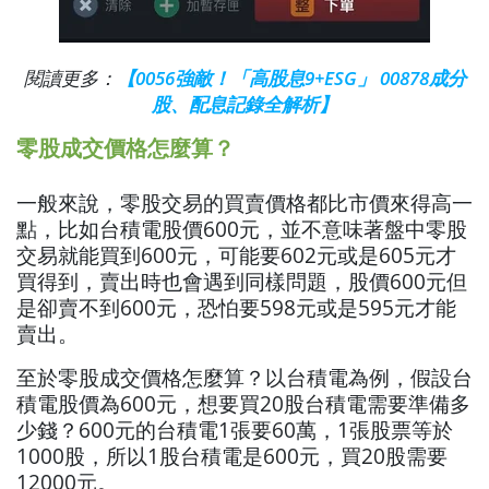
閱讀更多：
【0056強敵！「高股息9+ESG」 00878成分
股、配息記錄全解析】
零股成交價格怎麼算？
一般來說，零股交易的買賣價格都比市價來得高一
點，比如台積電股價600元，並不意味著盤中零股
交易就能買到600元，可能要602元或是605元才
買得到，賣出時也會遇到同樣問題，股價600元但
是卻賣不到600元，恐怕要598元或是595元才能
賣出。
至於零股成交價格怎麼算？以台積電為例，假設台
積電股價為600元，想要買20股台積電需要準備多
少錢？600元的台積電1張要60萬，1張股票等於
1000股，所以1股台積電是600元，買20股需要
12000元。