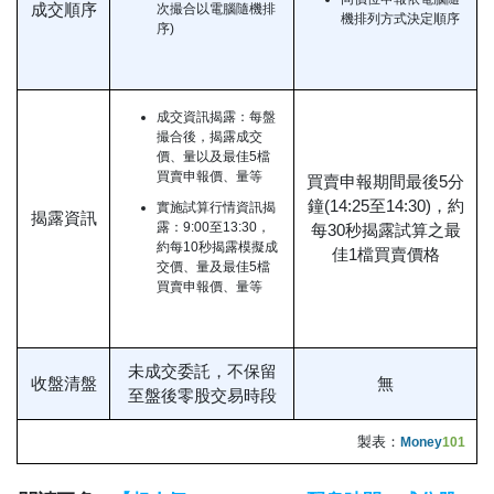
成交順序
次撮合以電腦隨機排
機排列方式決定順序
序)
成交資訊揭露：每盤
撮合後，揭露成交
價、量以及最佳5檔
買賣申報價、量等
買賣申報期間最後5分
鐘(14:25至14:30)，約
實施試算行情資訊揭
揭露資訊
露：9:00至13:30，
每30秒揭露試算之最
約每10秒揭露模擬成
佳1檔買賣價格
交價、量及最佳5檔
買賣申報價、量等
未成交委託，不保留
收盤清盤
無
至盤後零股交易時段
製表：
Money
101