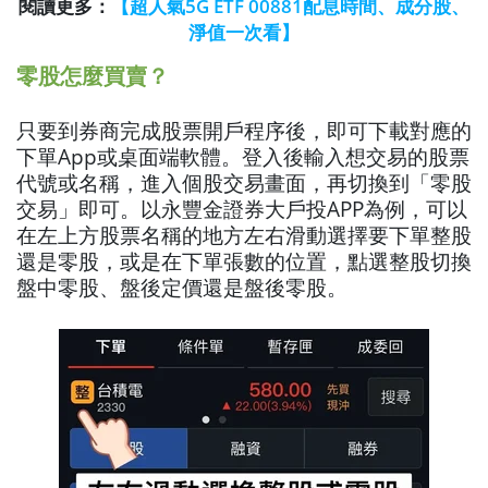
閱讀更多：
【超人氣5G ETF 00881配息時間、成分股、
淨值一次看】
零股怎麼買賣？
只要到券商完成股票開戶程序後，即可下載對應的
下單App或桌面端軟體。登入後輸入想交易的股票
代號或名稱，進入個股交易畫面，再切換到「零股
交易」即可。以永豐金證券大戶投APP為例，可以
在左上方股票名稱的地方左右滑動選擇要下單整股
還是零股，或是在下單張數的位置，點選整股切換
盤中零股、盤後定價還是盤後零股。