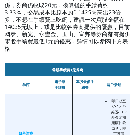
係，券商仍收取20元，換算後的手續費約
3.33％，交易成本比原本的0.1425％高出23倍
多，不想在手續費上吃虧，建議一次買股金額在
14035元以上，或是比較各券商提供的優惠，目前
國泰、新光、永豐金、玉山、富邦等券商都有提供
零股手續費最低1元的優惠，詳情可以參閱下方表
格。
零股手續費1元券商
電子單
零股最低手
券商
開戶活動
手續費
續費
即日起至
7/31凡台
美股/ETF/
基金定期
定額扣款
成功，即
凱基證券
可獲得