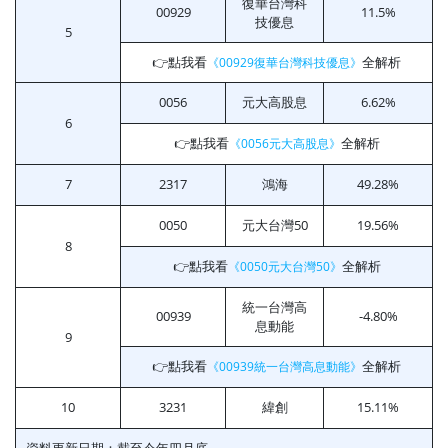
復華台灣科
00929
11.5%
技優息
5
👉點我看
全解析
《00929復華台灣科技優息》
0056
元大高股息
6.62%
6
👉點我看
全解析
《0056元大高股息》
7
2317
鴻海
49.28%
0050
元大台灣50
19.56%
8
👉點我看
全解析
《0050元大台灣50》
統一台灣高
00939
-4.80%
息動能
9
👉點我看
全解析
《00939統一台灣高息動能》
10
3231
緯創
15.11%
資料更新日期：截至今年四月底