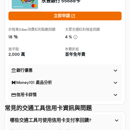
永豐銀行 55688卡

立即申請
計程車/Uber消費紅利點數回饋
大眾交通紅利現金回饋
18 ％
4 %
旅平險
年費折抵
2,000 萬
首年免年費


銀行優惠

Money101 產品分析


信用卡詳情
常見的交通工具信用卡資訊與問題

哪些交通工具可使用信用卡支付享回饋?