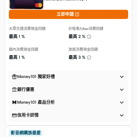

立即申請
大眾交通消費現金回饋
計程車/Uber消費回饋
最高
1 %
最高
2 %
國內消費現金回饋
旅遊消費現金回饋
最高
1 %
最高
3 %


Money101 獨家好禮


銀行優惠

Money101 產品分析


信用卡詳情
影音網購族最愛