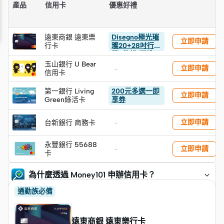
產品
信用卡
優惠好禮
遠東商銀 遠東樂
Disegno極光璀
立即申請
行卡
璨20+28吋行李
箱2件組(不挑
色)
玉山銀行 U Bear
立即申請
-
信用卡
第一銀行 Living
200元多選一即
立即申請
Green綠活卡
享券
立即申請
台新銀行 商務卡
-
永豐銀行 55688
立即申請
-
卡
為什麼透過 Money101 申辦信用卡？
通勤族必備
遠東商銀 遠東樂行卡