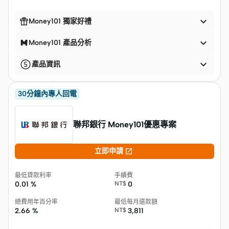


Money101 獨家好禮

Money101 產品分析

產品資訊
30分鐘內專人回電
聯邦銀行 Money101優惠專案

立即申請
最低貸款利率
手續費
0.01 %
NT$
0
總費用年百分率
最低每月還款額
2.66 %
NT$
3,811