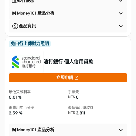


銀行優惠

Money101 產品分析

產品資訊
免自行上傳財力證明
渣打銀行 個人信用貸款

立即申請
最低貸款利率
手續費
0.01 %
NT$
0
總費用年百分率
最低每月還款額
2.59 %
NT$
3,811

Money101 產品分析