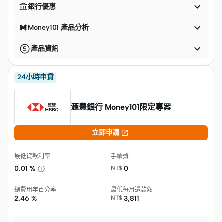


銀行優惠

Money101 產品分析

產品資訊
24小時申貸
滙豐銀行 Money101限定專案

立即申請
最低貸款利率
手續費
0.01 %
NT$
0
總費用年百分率
最低每月還款額
2.46 %
NT$
3,811