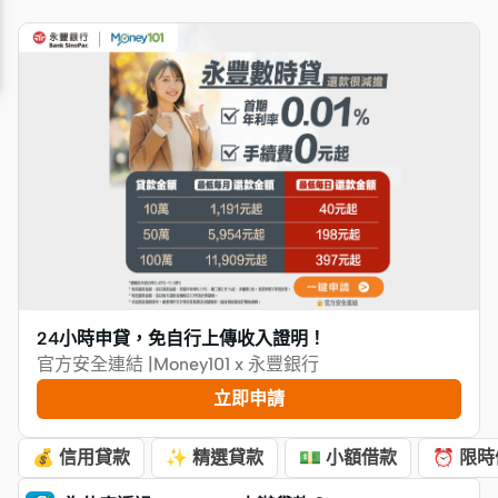
24小時申貸，免自行上傳收入證明！
官方安全連結 |Money101 x 永豐銀行
立即申請
💰 信用貸款
✨ 精選貸款
💵 小額借款
⏰ 限時