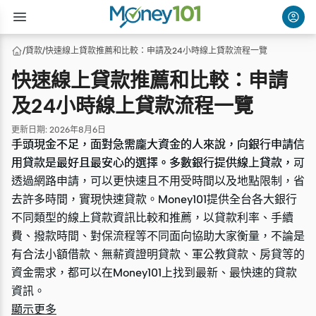
/
貸款
/
快速線上貸款推薦和比較：申請及24小時線上貸款流程一覽
快速線上貸款推薦和比較：申請
及24小時線上貸款流程一覽
更新日期
:
2026年8月6日
手頭現金不足，面對急需龐大資金的人來說，向銀行申請信
手頭現金不足，面對急需龐大資金的人來說，向銀行申請信
用貸款是最好且最安心的選擇。多數銀行提供線上貸款，可
用貸款是最好且最安心的選擇。多數銀行提供線上貸款，可
透過網路申請，可以更快速且不用受時間以及地點限制，省
透過網路申請，可以更快速且不用受時間以及地點限制，省
去許多時間，實現快速貸款。Money101提供全台各大銀行
去許多時間，實現快速貸款。Money101提供全台各大銀行
不同類型的線上貸款資訊比較和推薦，以貸款利率、手續
不同類型的線上貸款資訊比較和推薦，以貸款利率、手續
費、撥款時間、對保流程等不同面向協助大家衡量，不論是
費、撥款時間、對保流程等不同面向協助大家衡量，不論是
有合法小額借款、無薪資證明貸款、軍公教貸款、房貸等的
有合法小額借款、無薪資證明貸款、軍公教貸款、房貸等的
資金需求，都可以在Money101上找到最新、最快速的貸款
資金需求，都可以在Money101上找到最新、最快速的貸款
資訊。
資訊。
顯示更多