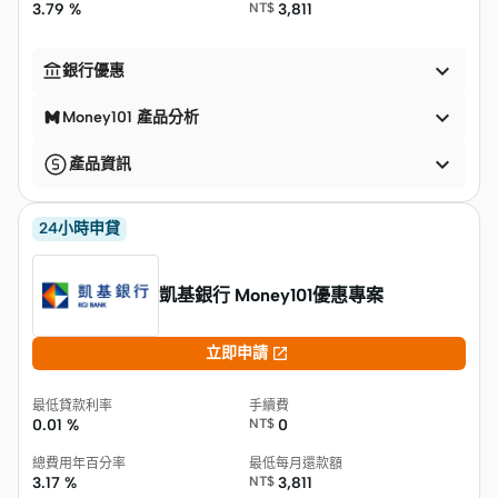
3.79 %
NT$
3,811


銀行優惠

Money101 產品分析

產品資訊
24小時申貸
凱基銀行 Money101優惠專案

立即申請
最低貸款利率
手續費
0.01 %
NT$
0
總費用年百分率
最低每月還款額
3.17 %
NT$
3,811