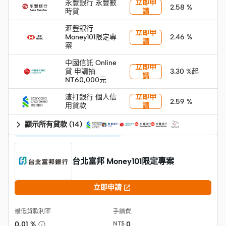
立即申
永豐銀行 永豐數
2.58 %
時貸
請
滙豐銀行
立即申
Money101限定專
2.46 %
請
案
中國信託 Online
立即申
貸 申請抽
3.30 %起
請
NT60,000元
立即申
渣打銀行 個人信
2.59 %
用貸款
請
顯示所有貸款
(
14
)
💵 線上簽約最快10分鐘撥款! 💵
台北富邦 Money101限定專案

立即申請
最低貸款利率
手續費
0.01 %
NT$
0