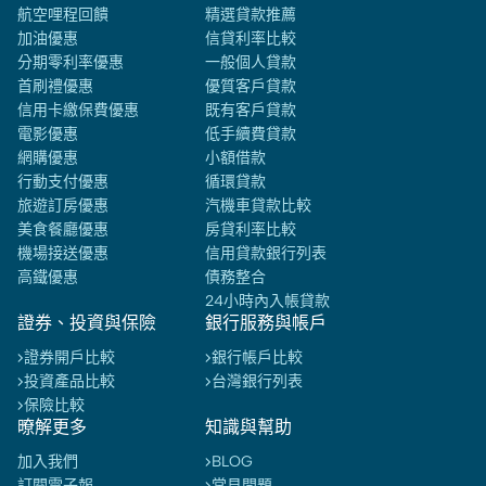
航空哩程回饋
精選貸款推薦
加油優惠
信貸利率比較
分期零利率優惠
一般個人貸款
首刷禮優惠
優質客戶貸款
信用卡繳保費優惠
既有客戶貸款
電影優惠
低手續費貸款
網購優惠
小額借款
行動支付優惠
循環貸款
旅遊訂房優惠
汽機車貸款比較
美食餐廳優惠
房貸利率比較
機場接送優惠
信用貸款銀行列表
高鐵優惠
債務整合
24小時內入帳貸款
證券、投資與保險
銀行服務與帳戶
證券開戶比較
銀行帳戶比較
投資產品比較
台灣銀行列表
保險比較
暸解更多
知識與幫助
加入我們
BLOG
訂閱電子報
常見問題