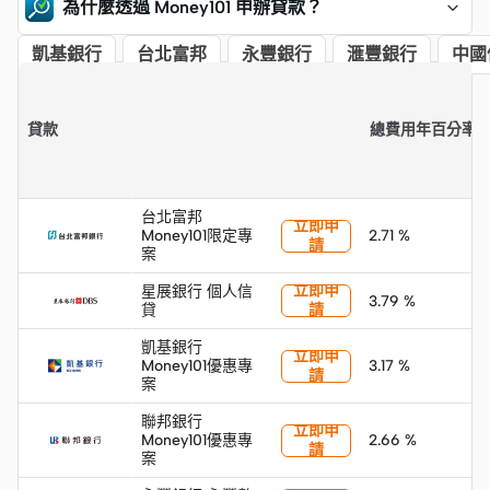
為什麼透過 Money101 申辦貸款？
凱基銀行
台北富邦
永豐銀行
滙豐銀行
中國
重點摘要
貸款
總費用年百分率
台北富邦
立即申
Money101限定專
2.71 %
請
案
立即申
星展銀行 個人信
3.79 %
貸
請
凱基銀行
立即申
Money101優惠專
3.17 %
請
案
聯邦銀行
立即申
Money101優惠專
2.66 %
請
案