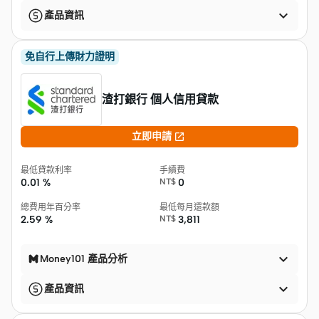

產品資訊
免自行上傳財力證明
渣打銀行 個人信用貸款

立即申請
最低貸款利率
手續費
0.01 %
NT$
0
總費用年百分率
最低每月還款額
2.59 %
NT$
3,811

Money101 產品分析

產品資訊