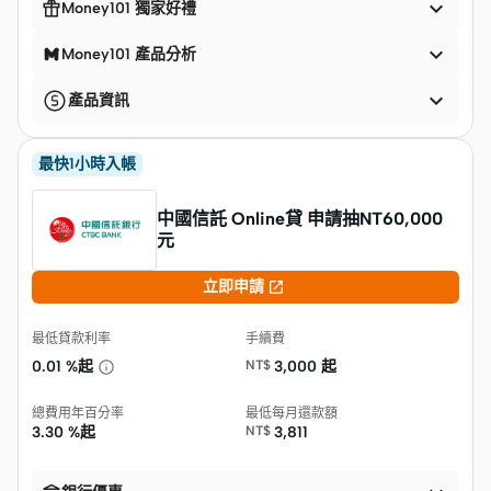


Money101 獨家好禮

Money101 產品分析

產品資訊
最快1小時入帳
中國信託 Online貸 申請抽NT60,000
元

立即申請
最低貸款利率
手續費
0.01 %起
NT$
3,000 起
總費用年百分率
最低每月還款額
3.30 %起
NT$
3,811