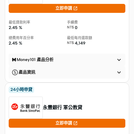

立即申請
最低貸款利率
手續費
2.45 %
NT$
0
總費用年百分率
最低每月還款額
2.45 %
NT$
4,149

Money101 產品分析

產品資訊
24小時申貸
永豐銀行 軍公教貸

立即申請