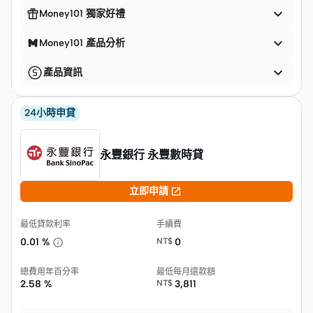


Money101 獨家好禮

Money101 產品分析

產品資訊
24小時申貸
永豐銀行 永豐數時貸

立即申請
最低貸款利率
手續費
0.01 %
NT$
0
總費用年百分率
最低每月還款額
2.58 %
NT$
3,811