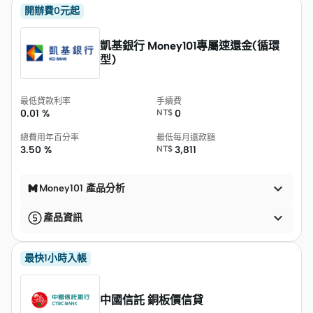
開辦費0元起
凱基銀行 Money101專屬速還金(循環
型)
最低貸款利率
手續費
0.01 %
NT$
0
總費用年百分率
最低每月還款額
3.50 %
NT$
3,811

Money101 產品分析

產品資訊
最快1小時入帳
中國信託 銅板價信貸