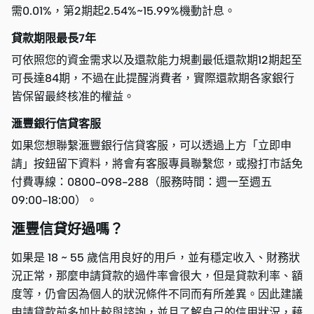
需0.01%，第2期起2.54%~15.99%機動計息。
貸款期限最長7年
可依照您的資金需求以及還款能力規劃最低還款期12期起至
可長達84期，不過在此提醒消費者，實際還款期各家銀行
皆保留最終核准的權益。
滙豐銀行信貸客服
如果您想聯繫滙豐銀行信貸客服，可以透過上方「立即申
請」按鈕留下資料，將會有客服專員聯繫您，或撥打市話免
付費專線：0800-098-288（服務時間：週一至週五
09:00-18:00）。
滙豐信貸好過嗎？
如果是 18 ~ 55 歲信用良好的用戶，並有穩定收入、財務狀
況正常，那麼申請貸款的過件率會很大，但是貸款利率、額
度等，仍會因為個人的狀況條件不同而有所差異。因此建議
申請貸款前多加比較與諮詢，並且了解自己的信用狀況，藉