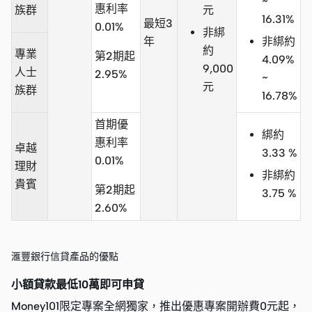
~
惠利率
族群
元
16.31%
最短3
0.01%
非綁
年
非綁約
約
專業
第2期起
4.09%
9,000
人士
2.95%
~
元
族群
16.78%
首期優
綁約
惠利率
卓越
3.33 %
0.01%
理財
非綁約
貴賓
第2期起
3.75 %
2.60%
滙豐銀行信貸產品的優點
小額貸款最低10萬即可申貸
Money101限定專案全網獨家，推出優惠專案開辦費0元起，