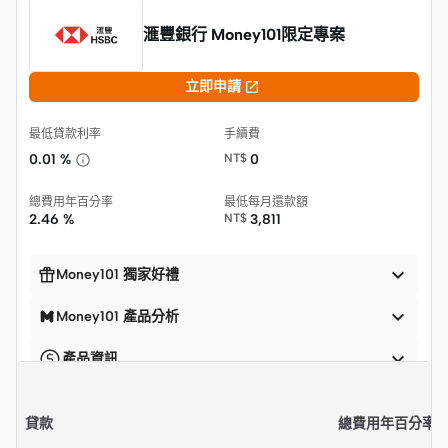
滙豐銀行 Money101限定專案

立即申請
最低貸款利率
手續費
0.01 %
NT$
0
總費用年百分率
最低每月還款額
2.46 %
NT$
3,811


Money101 獨家好禮

Money101 產品分析

產品資訊
貸款
總費用年百分率