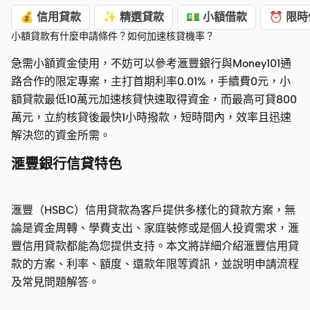
💰 信用貸款
✨ 精選貸款
💵 小額借款
⏰ 限時
小額貸款有什麼申請條件？如何加速核貸機率？
急需小額資金使用，不妨可以參考滙豐銀行與Money101通
路合作的限定專案，主打首期利率0.01%，手續費0元，小
額貸款最低10萬元加速核貸快速取得資金，而最高可貸800
萬元，立約核貸後最快1小時撥款，短時間內，效率且迅速
解決您的資金所需。
滙豐銀行信貸特色
滙豐（HSBC）信用貸款為客戶提供多樣化的貸款方案，無
論是資金周轉、學費支出、家庭裝修或是個人投資需求，滙
豐信用貸款都能為您提供支持。本文將詳細介紹滙豐信用貸
款的方案、利率、額度、還款年限等資訊，並說明申請流程
及常見問題解答。