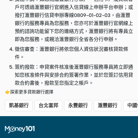
戶可透過滙豐銀行官網進入信貸線上申辦平台申辦；或
撥打滙豐銀行信貸申辦專線0809-01-02-03，由滙豐
銀行的服務專員為您服務，您亦可於滙豐銀行官網線上
預約諮詢功能留下您的連絡方式，滙豐銀行將有專員立
即為您服務，或親洽滙豐銀行全省各分行申辦。
徵信審查：滙豐銀行將依您個人資信狀況審核貸款條
件。
簽約撥款：申貸案件核准後滙豐銀行服務專員將立即通
知您核准條件與安排合約簽署作業，並於您簽訂信用貸
款合約書後，撥款至您指定之帳戶。
👉探索更多貸款銀行選擇
凱基銀行
台北富邦
永豐銀行
滙豐銀行
中國