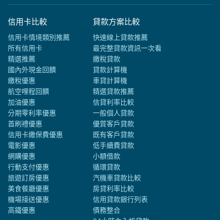
信用卡比較
貸款方案比較
信用卡情境類別推薦
快速線上貸款推薦
所有信用卡
最完整貸款資訊一次看
精選推薦
繳稅貸款
國內外現金回饋
貸款計算機
繳稅優惠
車貸計算機
航空哩程回饋
精選貸款推薦
加油優惠
信貸利率比較
分期零利率優惠
一般個人貸款
首刷禮優惠
優質客戶貸款
信用卡繳保費優惠
既有客戶貸款
電影優惠
低手續費貸款
網購優惠
小額借款
行動支付優惠
循環貸款
旅遊訂房優惠
汽機車貸款比較
美食餐廳優惠
房貸利率比較
機場接送優惠
信用貸款銀行列表
高鐵優惠
債務整合