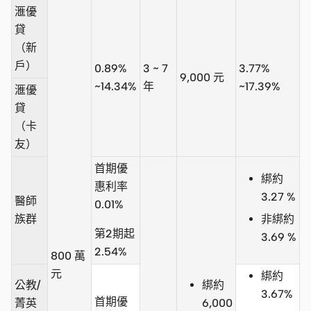
滙優
貸
（新
戶）
0.89%
3 ~ 7
3.77%
9,000 元
~14.34%
年
~17.39%
滙優
貸
（卡
友）
首期優
綁約
惠利率
3.27 %
醫師
0.01%
族群
非綁約
第2期起
3.69 %
2.54%
800 萬
元
綁約
公教/
綁約
3.67%
首期優
菁英
6,000