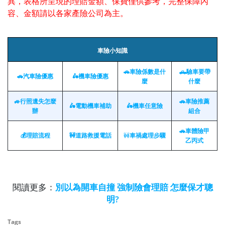
異，表格所呈現的理賠金額、保費僅供參考，完整保障內
容、金額請以各家產險公司為主。
車險小知識
🚗車險係數是什
🛻驗車要帶
🚗汽車險優惠
🛵機車險優惠
麼
什麼
🚙行照遺失怎麼
🚗車險推薦
🛵電動機車補助
🛵機車任意險
辦
組合
🚗
車體險甲
💰理賠流程
🚧道路救援電話
🚧
車禍處理步驟
乙丙式
閱讀更多：
別以為開車自撞 強制險會理賠 怎麼保才聰
明?
Tags