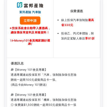
富邦產險 汽車險
線上投保汽車強制險
最高
立即申請
省330元
※投保系統會自動帶入優惠碼，
續保舊保單資料及車籍資料！
投保乙、丙式車體險，附
加約定駕駛人條款
享81折
\
✨
Money101會員獨家贈好禮
🎁
/
🎁【Money 101會員專屬】
透過專屬連結投保富邦「汽車」強制險加保任意險
贈統一超商100元虛擬商品卡一張。
(商品卡由Money 101贈送)
🎁【Money 101會員專屬】
透過專屬連結投保富邦「機車」強制險加保任意險
◎ 保費滿$1,500贈統一超商50元虛擬商品卡一張