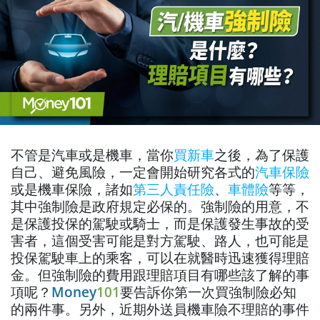
不管是汽車或是機車，當你
買新車
之後，為了保護
自己、避免風險，一定會開始研究各式的
汽車保險
或是機車保險，諸如
第三人責任險
、
車體險
等等，
其中強制險是政府規定必保的。強制險的用意，不
是保護投保的駕駛或騎士，而是保護發生事故的受
害者，這個受害可能是對方駕駛、路人，也可能是
投保駕駛車上的乘客，可以在就醫時迅速獲得理賠
金。但強制險的費用跟理賠項目有哪些該了解的事
項呢？
Money
101
要告訴你第一次買強制險必知
的兩件事。另外，近期外送員機車險不理賠的事件