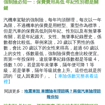
強制險必知一：保費費用高低 年紀性別都是關
鍵
汽機車駕駛的強制險，每年均須辦理，每次以一年
為限，不過機車的保費是用輕型、重型作為標準，
但是汽車的保費高低則與年紀、性別以及有無肇事
有關，若是年紀越大、女性、無肇事紀錄歷史，係
數都會比較低。舉例來說，20 歲以下男性的係
數，會比 20 歲以下的女性來得高，超過 60 歲以
上的女性，係數最低，強制險保費也會比較便宜。
而第一年投保時，違規肇事紀錄係數都是等級 4，
係數 1.00，若是當年未肇事，隔年便可降 1 等
級，若是肇事，隔年等級就會上升。這些也就是所
謂的「從人因素因子」。
【 車險係數完整表看這
裡】
閱讀更多：
地震車毀 車體險有理賠嗎？兩個汽車險理賠
報你知