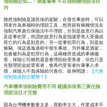
強制險必知二：酒駕肇事 不在強制險理賠項目
內
雖然強制險是讓投保的駕駛，在發生事故時，可以
用來作為車禍時的理賠工具，然而卻有兩種情況在
強制汽車責任保險法中不理賠，分別是故意行為以
及從事犯罪，所謂的故意行為是指讓受害人受傷或
死亡的行為是刻意的；另一從事犯罪行為，則是如
偷竊、強盜逃逸過程中發生事故，另外像是酒駕，
也會被列為是犯罪行為，這兩種所造成的車禍傷
害，保險公司雖然還是會理賠給受害者，但也只是
先墊理賠金給受害者，會再代受害者向肇事人求
償，保險人不負保險給付責任。延伸閱讀：
【汽車
強制險過期怎麼辦？】
汽車機車強制險費用不同 建議加保第三責任險
理賠項目才完整
因為台灣機車數量太多，異動率太大，作業成本不