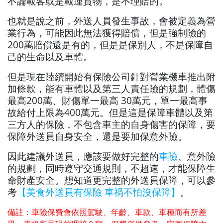
不論載客或是載運貨物，是不理賠的。
也就是說之前，外送人員發生事故，會被定義為營
業行為，可能因此無法獲得賠償，但是強制險的
200萬賠償還是有的，但是是保別人，不是保障自
己的生命以及車體。
但是現在陸續開始有保險公司針對營業機車推出附
加條款，能有車體以及第三人責任險的規劃，體傷
最高200萬、財傷單一最高 30萬元，單一最高事
故給付上限為400萬元。但是這是保障車體以及第
三方人的保險，不包含車主的自身傷害的保障，要
保障外送員自身安全，還是要加保意外險。
因此建議外送員，應該要做好完整的
車險
、意外險
的規劃，同時遵守交通規則，不超速，才能保障生
命財產安全。想知道更完整的外送員保障，可以參
考
【美食外送員有保險 車禍不怕沒保障】
。
備註：車險保費會依照駕駛、年齡、車款、車種而有所差