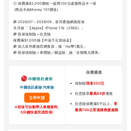
◎ 保費滿$2,000贈統一超商100元虛擬商品卡一張
(商品卡由Money 101贈送)
🎁 2026/07～2026/09，富邦產險網路投保
月月抽「【Apple】iPhone 17e（256G）」
🎁 投保強制險＋任意險
保費滿$1,000抽【中油千元加油金】
🎁 加入富邦產險官網會員，抽「mo幣1萬元」
🎁 投保強制險＋車體險／竊盜險，抽「全聯萬元禮券」
強制險
現省330元
中國信託產險 汽車險
任意險享
最高85折
優惠
立即申請
任意險保費滿5千以上，
享
※投保可自動帶入車籍資料,
最高100公里道路救援服務
5分鐘快速完成投保!