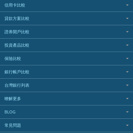
信用卡比較
信用卡情境類別推薦
貸款方案比較
所有信用卡
快速線上貸款推薦
證券開戶比較
精選推薦
最完整貸款資訊一次看
國內外現金回饋
台股證券戶
投資產品比較
繳稅貸款
繳稅優惠
美股證券戶
貸款計算機
機器人投資
保險比較
航空哩程回饋
車貸計算機
加密貨幣
加油優惠
住宅險
銀行帳戶比較
精選貸款推薦
外幣定存
分期零利率優惠
汽車保險
信貸利率比較
財富管理帳戶
台灣銀行列表
首刷禮優惠
機車保險
一般個人貸款
數位存款帳戶
信用卡繳保費優惠
寵物險
銀行與合作機構列表
暸解更多
優質客戶貸款
美元定存
電影優惠
銀行客服電話
既有客戶貸款
加入我們
網購優惠
BLOG
低手續費貸款
訂閱電子報
行動支付優惠
專欄文章
小額借款
常見問題
媒體聯絡
旅遊訂房優惠