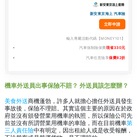
新安東京海上 汽車險
立即申請
輸入專屬活動代碼【MONEY101】
汽車強制險保費
現省330元
汽車任意險享
保費82折
機車外送員出事保險不賠？ 外送員該怎麼辦？
美食外送
商機蓬勃，許多人就擔心擔任外送員發生
事故後，保險不理賠。其實這個主要的原因在於政
府並沒有頒發營業用機車的執照，所以保險公司先
前並沒有所謂營業用機車的車險，而在目前機車
第
三人責任險
中有明定，因出租給人或是收受報酬，