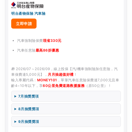
明台產物保險 汽車險
立即申請
汽車強制險保費
現省330元
汽車任意險
最高86折優惠
🎁 2026/07～2026/09，線上投保【汽/機車強制險加任意險，汽
車保費達5,000元】，
月月抽超值好禮
！
輸入專屬代碼：
MONEY101
，單筆汽車任意險保費達7,000元且車
齡4~10年以下，享
60公里免費道路救援服務
（原50公里）！
7月抽獎獎項
8月抽獎獎項
9月抽獎獎項