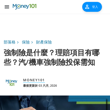
menu
person
登入
部落格
保險
財產保險
強制險是什麼？理賠項目有哪
些？汽/機車強制險投保需知
MONEY101
最後更新於 03 六月, 2026