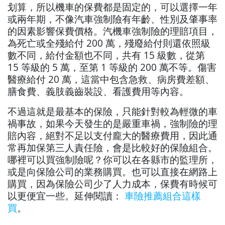
划算，所以機車的保費都是固定的，可以選擇一年
或兩年期，不像汽車強制險有年齡、性別及肇事率
的因素影響保費價格。汽機車強制險的理賠項目，
為死亡或全殘給付 200 萬，殘廢給付則還依照級
數不同，給付金額也不同，共有 15 級數，從第
15 等級的 5 萬，至第 1 等級的 200 萬不等。傷害
醫療給付 20 萬，這當中包含急救、病房費差額、
膳食費、義肢義齒裝設、看護費用等內容。
不過這就是最基本的保險，只能針對較為輕微的車
禍事故，如果今天發生的是嚴重車禍，強制險的理
賠內容，絕對不足以支付龐大的醫療費用，因此通
常再加保第三人責任險，會是比較好的保險組合。
哪裡可以買強制險呢？你可以在各縣市的監理所，
或是向保險公司的業務購買。也可以直接在網路上
購買，因為保險公司少了人力成本，保費有時候可
以更便宜一些。延伸閱讀：
車險推薦組合這樣
買
。