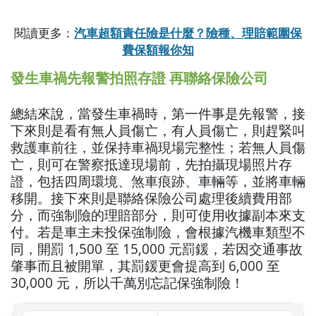
閱讀更多：
汽車超額責任險是什麼？險種、理賠範圍保
費保額報你知
發生車禍先報警拍照存證 再聯絡保險公司
總結來說，當發生車禍時，第一件事是先報警，接
下來則是看有無人員傷亡，有人員傷亡，則趕緊叫
救護車前往，並保持車禍現場完整性；若無人員傷
亡，則可在警察抵達現場前，先拍攝現場照片存
證，包括四周環境、煞車痕跡、車輛等，並將車輛
移開。接下來則是聯絡保險公司處理後續費用部
分，而強制險的理賠部分，則可使用收據副本來支
付。若是車主未投保強制險，會根據汽機車類型不
同，開罰 1,500 至 15,000 元罰鍰，若因交通事故
肇事而且被開單，其罰鍰更會提高到 6,000 至
30,000 元，所以千萬別忘記保強制險！