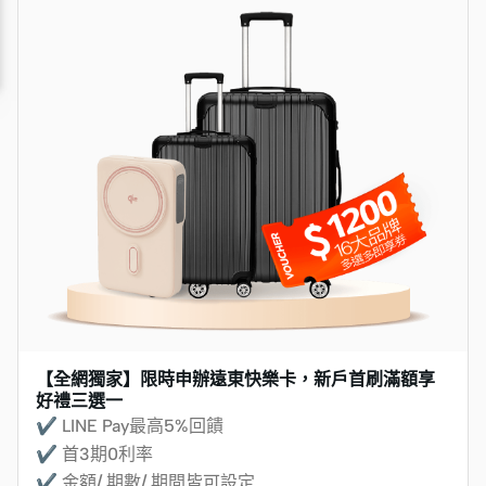
【全網獨家】限時申辦遠東快樂卡，新戶首刷滿額享
好禮三選一
✔️ LINE Pay最高5%回饋
✔️ 首3期0利率
✔️ 金額/ 期數/ 期間皆可設定