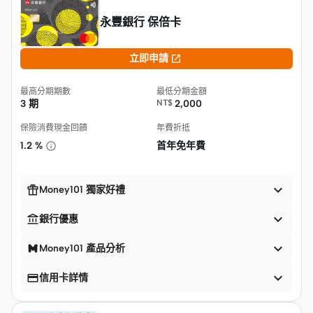
永豐銀行 保倍卡

立即申請
最高分期期數
最低分期金額
3 期
NT$
2,000
保險消費現金回饋
年費折抵
1.2 %
首年免年費


Money101 獨家好禮


銀行優惠

Money101 產品分析


信用卡詳情