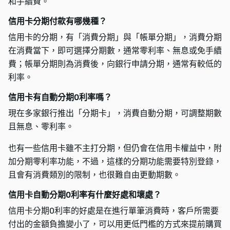
和手續費。
信用卡分期付款有哪幾種？
信用卡的分期，有「消費分期」與「帳單分期」，消費分期
在消費當下，即可選擇分期數，通常零利率、無息或免手續
費；帳單分期則為消費後，向銀行申請分期，通常有較低的
利率。
信用卡有自動分期0利率嗎？
現在多家銀行推出「分期卡」，消費自動分期，可調整期數
且無息、零利率。
也有一些信用卡雖不主打分期，但仍會在信用卡權益中，附
加分期零利率功能，不過，這樣的分期功能需要特別登錄，
且會有消費類別的限制，也很難自由更動期數。
信用卡自動分期0利率有什麼好處和壞處？
信用卡分期0利率的好處是在進行單筆消費時，客戶所需要
付出的金額負擔變小了，可以用更低門檻的方式來提前購買