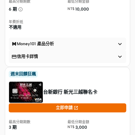
最高分期期數
最低分期金額
6 期
NT$
10,000
年費折抵
不適用

Money101 產品分析


信用卡詳情
週末回饋狂飆
台新銀行 新光三越聯名卡

立即申請
最高分期期數
最低分期金額
3 期
NT$
3,000