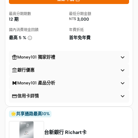
最高分期期數
最低分期金額
12 期
NT$
3,000
國內消費現金回饋
年費折抵
最高
5 %
首年免年費


Money101 獨家好禮


銀行優惠

Money101 產品分析


信用卡詳情
🌟共享通路最高10%
台新銀行 Richart卡