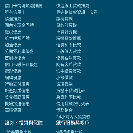
信用卡情境類別推薦
快速線上貸款推薦
所有信用卡
最完整貸款資訊一次看
精選推薦
繳稅貸款
國內外現金回饋
貸款計算機
繳稅優惠
車貸計算機
航空哩程回饋
精選貸款推薦
加油優惠
信貸利率比較
分期零利率優惠
一般個人貸款
首刷禮優惠
優質客戶貸款
信用卡繳保費優惠
既有客戶貸款
電影優惠
低手續費貸款
網購優惠
小額借款
行動支付優惠
循環貸款
旅遊訂房優惠
汽機車貸款比較
美食餐廳優惠
房貸利率比較
機場接送優惠
信用貸款銀行列表
高鐵優惠
債務整合
24小時內入帳貸款
證券、投資與保險
銀行服務與帳戶
證券開戶比較
銀行帳戶比較