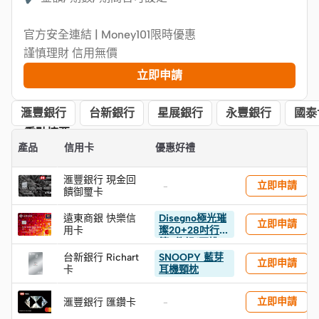
官方安全連結 | Money101限時優惠
謹慎理財 信用無價
立即申請
滙豐銀行
台新銀行
星展銀行
永豐銀行
國泰
重點摘要
產品
信用卡
優惠好禮
滙豐銀行 現金回
立即申請
-
饋御璽卡
遠東商銀 快樂信
Disegno極光璀
立即申請
用卡
璨20+28吋行李
箱2件組(不挑
色)
台新銀行 Richart
SNOOPY 藍芽
立即申請
卡
耳機頸枕
立即申請
滙豐銀行 匯鑽卡
-