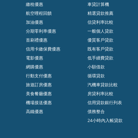
繳稅優惠
車貸計算機
航空哩程回饋
精選貸款推薦
加油優惠
信貸利率比較
分期零利率優惠
一般個人貸款
首刷禮優惠
優質客戶貸款
信用卡繳保費優惠
既有客戶貸款
電影優惠
低手續費貸款
網購優惠
小額借款
行動支付優惠
循環貸款
旅遊訂房優惠
汽機車貸款比較
美食餐廳優惠
房貸利率比較
機場接送優惠
信用貸款銀行列表
高鐵優惠
債務整合
24小時內入帳貸款