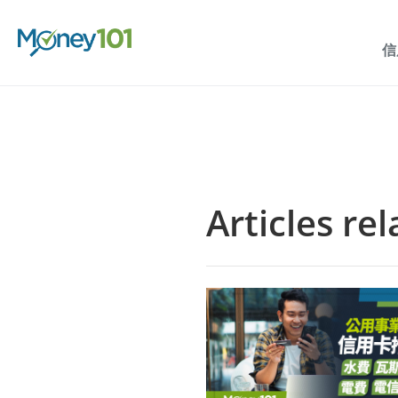
信
Articles re