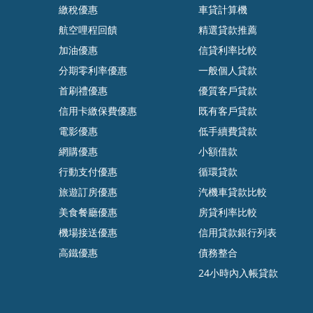
繳稅優惠
車貸計算機
航空哩程回饋
精選貸款推薦
加油優惠
信貸利率比較
分期零利率優惠
一般個人貸款
首刷禮優惠
優質客戶貸款
信用卡繳保費優惠
既有客戶貸款
電影優惠
低手續費貸款
網購優惠
小額借款
行動支付優惠
循環貸款
旅遊訂房優惠
汽機車貸款比較
美食餐廳優惠
房貸利率比較
機場接送優惠
信用貸款銀行列表
高鐵優惠
債務整合
24小時內入帳貸款