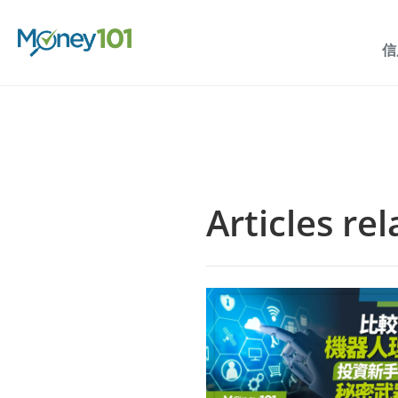
信
Articles re