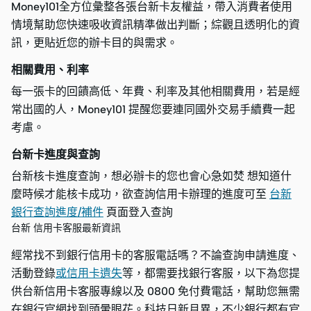
Money101全方位彙整各張台新卡友權益，帶入消費者使用
情境幫助您快速吸收資訊精準做出判斷；綜觀且透明化的資
訊，更貼近您的辦卡目的與需求。
相關費用、利率
每一張卡的回饋高低、年費、利率及其他相關費用，若是經
常出國的人，Money101 提醒您要連同國外交易手續費一起
考慮。
台新卡進度與查詢
台新核卡進度查詢，想必辦卡的您也會心急如焚 想知道什
麼時候才能核卡成功，欲查詢信用卡辦理的進度可至
台新
銀行查詢進度/補件
頁面登入查詢
台新 信用卡客服最新資訊
經常找不到銀行信用卡的客服電話嗎？不論查詢申請進度、
活動登錄
或信用卡遺失
等，都需要找銀行客服，以下為您提
供台新信用卡客服專線以及 0800 免付費電話，幫助您無需
在銀行官網找到頭暈眼花。科技日新月異，不少銀行都有官