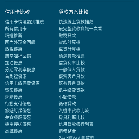
信用卡比較
貸款方案比較
信用卡情境類別推薦
快速線上貸款推薦
所有信用卡
最完整貸款資訊一次看
精選推薦
繳稅貸款
國內外現金回饋
貸款計算機
繳稅優惠
車貸計算機
航空哩程回饋
精選貸款推薦
加油優惠
信貸利率比較
分期零利率優惠
一般個人貸款
首刷禮優惠
優質客戶貸款
信用卡繳保費優惠
既有客戶貸款
電影優惠
低手續費貸款
網購優惠
小額借款
行動支付優惠
循環貸款
旅遊訂房優惠
汽機車貸款比較
美食餐廳優惠
房貸利率比較
機場接送優惠
信用貸款銀行列表
高鐵優惠
債務整合
24小時內入帳貸款