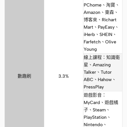
PChome、淘寶、
Amazon、東森、
博客來、Richart
Mart、PayEasy、
iHerb、SHEIN、
Farfetch、Olive
Young
線上課程：知識衛
星、Amazing
Talker、Tutor
數趣刷
3.3%
ABC、Hahow、
PressPlay
遊戲影音：
MyCard、遊戲橘
子、Steam、
PlayStation、
Nintendo、