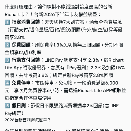
什麼好康理由，讓你絕對不能錯過討論度最高的台新
Richart卡？！台新2026下半年卡友權益統整：
1️⃣
指定消費回饋：
天天切換7大刷方案，涵蓋全消費場境
（行動支付/超商量販/百貨/餐飲/網購/海外/航空/訂房等最
高享3.8%
2️⃣
保費回饋：
刷保費享1.3%免切換無上限回饋 / 分期不限
金額享12期 0利率
3️⃣
行動支付回饋：
LINE Pay 綁定支付享 2.3%，於Richart
Life App領取優惠券，含原有『Pay著刷』2.3%及加碼1.5%
回饋，共計最高3.8%；綁定台新Pay最高享3.8%回饋
4️⃣
免費停車：
市區停車，免切換。一般消費滿額6,000
元，享次月免費停車6小時，需透過Richart Life APP領取並
於指定合作停車場使用
5️⃣
假日刷：
節假日不限通路消費通通享2%回饋(含LINE
Pay綁定)
2026台新首刷禮怎麼拿？