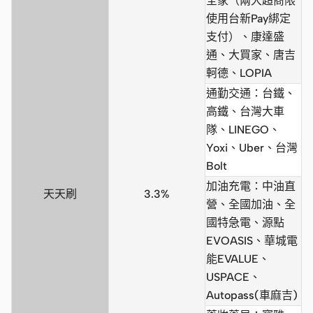
全家（兩大超商限
使用台新Pay綁定
支付）、康達盛
通、大買家、唐吉
軻德、LOPIA
通勤交通：台鐵、
高鐵、台灣大車
隊、LINEGO、
Yoxi、Uber、台灣
Bolt
加油充電：中油直
天天刷
3.3%
營、全國加油、全
國特急電、源點
EVOASIS、華城電
能EVALUE、
USPACE、
Autopass(車麻吉)