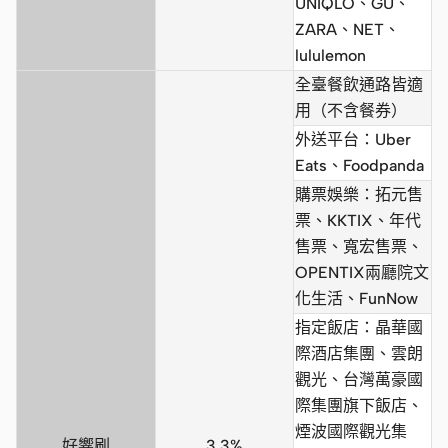
UNIQLO、GU、
ZARA、NET、
lululemon
全臺餐飲通路皆適
用（不含餐券）
外送平台：Uber
Eats、Foodpanda
購票娛樂：拓元售
票、KKTIX、年代
售票、寬宏售票、
OPENTIX兩廳院文
化生活、FunNow
指定飯店：晶華國
際酒店集團、雲朗
觀光、台灣萬豪國
際集團旗下飯店、
煙波國際觀光集
好響刷
3.3%