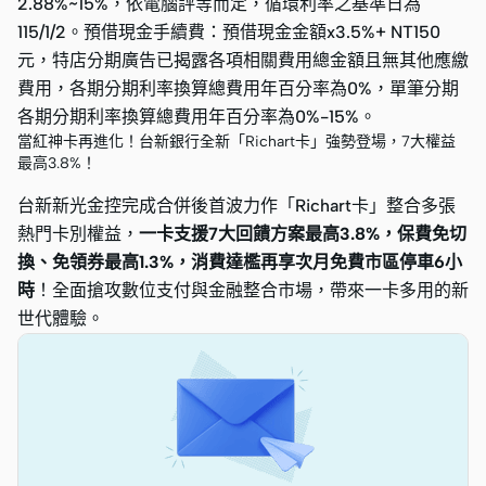
2.88%~15%，依電腦評等而定，循環利率之基準日為
115/1/2。預借現金手續費：預借現金金額x3.5%+ NT150
元，特店分期廣告已揭露各項相關費用總金額且無其他應繳
費用，各期分期利率換算總費用年百分率為0%，單筆分期
各期分期利率換算總費用年百分率為0%-15%。
當紅神卡再進化！台新銀行全新「Richart卡」強勢登場，7大權益
最高3.8%！
台新新光金控完成合併後首波力作「Richart卡」整合多張
熱門卡別權益，
一卡支援7大回饋方案最高3.8%，保費免切
換、免領券最高1.3%，消費達檻再享次月免費市區停車6小
時
！全面搶攻數位支付與金融整合市場，帶來一卡多用的新
世代體驗。