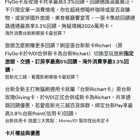
FlyGo卡及玫瑰卡共享最高3.3%回饋。回饋通路涵蓋廣泛，
不只限定單一消費情境，你在超商想喝杯咖啡或是百貨購
物，或安排國外旅遊、美食餐廳饗宴等，一張卡集結回饋通
路通通最高享3.3%回饋，無疑堪稱2026萬用卡。
海外消費台新刷哪張卡最划算？
旅遊怎麼刷賺更多回饋？刷這張台新新卡Richart （原
FlyGo卡於9/01合併新卡為台新Richart）切換至玩旅刷
指定
旅遊、交通、訂房享最高5%回饋、海外消費享最3.3%回
饋
。
逛新光三越、看電影刷哪張卡最划算？
台新全新主打無腦刷通用卡就屬『台新Richart卡』原台新
玫瑰Giving卡，於9/01正式合併成新卡為Richart，共享通
路回饋優惠，若愛逛新光三越百貨族群，綁定台新Pay享最
高3.8％台新Point(信用卡)回饋。
台新信用卡 挑選三大焦點：Money101 幫你找出命定卡
卡片權益與優惠