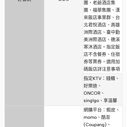
團、老爺酒店集
團、福華集團、漢
來飯店事業群、台
北君悅酒店、高雄
洲際酒店、臺中勤
美洲際酒店、礁溪
寒沐酒店。指定飯
店不含餐券、住宿
券等票券，適用加
碼飯店詳注意事項
指定KTV：錢櫃、
好樂迪、
ONCOR、
sing!go、享溫馨
網購平台：蝦皮、
momo、酷澎
(Coupang)、