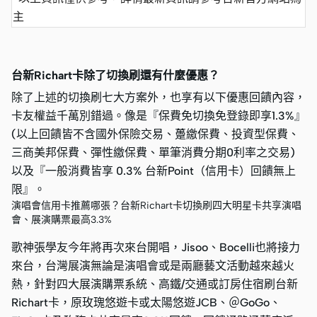
主
台新Richart卡除了切換刷還有什麼優惠？
除了上述的切換刷七大方案外，也享有以下優惠回饋內容，
卡友權益千萬別錯過。像是『保費免切換免登錄即享1.3%』
(以上回饋皆不含國外保險交易、躉繳保費、投資型保費、
三商美邦保費、彈性繳保費、單筆消費分期0利率之交易)
以及『一般消費皆享 0.3% 台新Point（信用卡）回饋無上
限』。
演唱會信用卡推薦哪張？台新Richart卡切換刷四大明星卡共享演唱
會、展演購票最高3.3%
歌神張學友今年將再次來台開唱，Jisoo、Bocelli也將接力
來台，台灣展演無論是演唱會或是兩廳藝文活動越來越火
熱，針對四大展演購票系統、高鐵/交通或訂房住宿刷台新
Richart卡，原玫瑰悠遊卡或太陽悠遊JCB、＠GoGo、