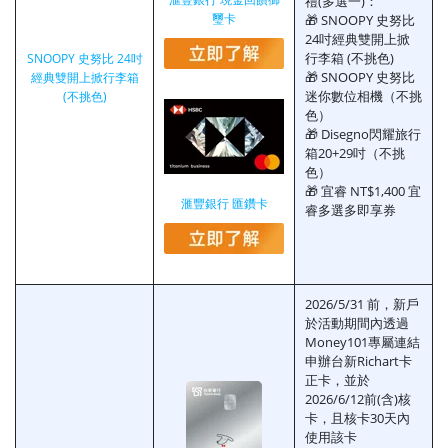
禮(多選一)：
璽卡
🎁 SNOOPY 史努比
24吋經典雙開上掀
行李箱 (不挑色)
SNOOPY 史努比 24吋
🎁 SNOOPY 史努比
經典雙開上掀行李箱
迷你數位相機（不挑
(不挑色)
色）
🎁 Disegno閃耀旅行
箱20+29吋（不挑
色）
🎁 宜睿 NT$1,400 宜
滙豐銀行 匯鑽卡
睿多選多即享券
2026/5/31 前，新戶
於活動期間內透過
Money101專屬連結
申辦台新Richart卡
正卡，並於
2026/6/12前(含)核
卡，且核卡30天內
使用該卡