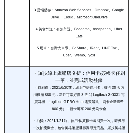
3.雲端儲存：Amazon Web Services、Dropbox、Google
Drive、iCloud、Microsoft OneDrive
4.美食外送：有無外送、Foodomo、foodpanda、Uber
Eats
5.用車：台灣大車隊、GoShare、iRent、LINE Taxi、
Uber、Wemo、yoxi
・羅技線上旗艦店 9 折：信用卡/簽帳卡任刷
一筆，並完成活動登錄
・首刷禮：2021/6/30前，線上申辦信用卡，核卡 30 天內
消費滿 888 元，新戶可享好禮 3 選 1( Logitech G G331 電
競耳機、Logitech G PRO Hero 電競滑鼠、刷卡金新臺幣
800 元）；新卡可享 200 元刷卡金
・抽獎：2021/1/31前，信用卡/簽帳卡每消費一次，即獲得
一次抽獎機會，包含英雄聯盟世界賽限定商品、羅技英雄聯