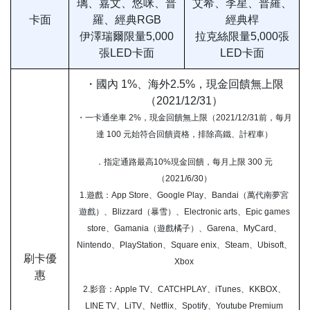
璃、嘉文、悠咪、普
艾希、李星、普羅、
卡面
羅、經典RGB
經典桿
伊澤瑞爾限量5,000
拉克絲限量5,000張
張LED卡面
LED卡面
・國內 1%、海外2.5%，現金回饋無上限
（2021/12/31）
・一卡通坐車 2%，現金回饋無上限（2021/12/31前，每月
達 100 元始符合回饋資格，排除高鐵、計程車）
．指定通路最高10%現金回饋，每月上限 300 元
（2021/6/30）
1.遊戲：App Store、Google Play、Bandai（萬代南夢宮
遊戲）、Blizzard（暴雪）、Electronic arts、Epic games
store、Gamania（遊戲橘子）、Garena、MyCard、
Nintendo、PlayStation、Square enix、Steam、Ubisoft、
刷卡優
Xbox
惠
2.影音：Apple TV、CATCHPLAY、iTunes、KKBOX、
LINE TV、LiTV、Netflix、Spotify、Youtube Premium