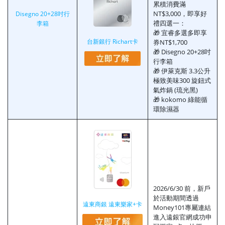
累積消費滿
NT$3,000，即享好
Disegno 20+28吋行
禮四選一：
李箱
🎁 宜睿多選多即享
台新銀行 Richart卡
券NT$1,700
🎁 Disegno 20+28吋
行李箱
🎁 伊萊克斯 3.3公升
極致美味300 旋鈕式
氣炸鍋 (琉光黑)
🎁 kokomo 綠能循
環除濕器
2026/6/30 前，新戶
於活動期間透過
遠東商銀 遠東樂家+卡
Money101專屬連結
進入遠銀官網成功申