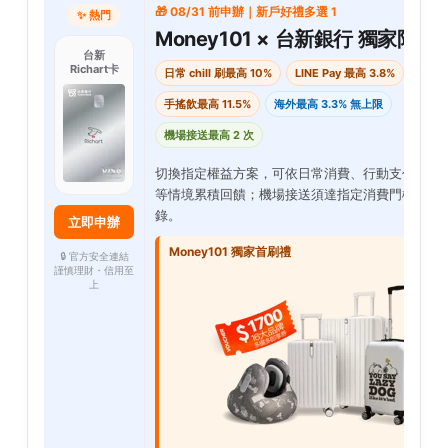
🎁 08/31 前申辦｜新戶好禮多選 1
✨ 熱門
Money101 × 台新銀行 獨家限定
台新
Richart卡
日常 chill 刷最高 10%
LINE Pay 最高 3.8%
手搖飲最高 11.5%
海外最高 3.3% 無上限
機場接送最高 2 次
切換指定權益方案，可依日常消費、行動支付、海
等情境累積回饋；機場接送須達指定消費門檻並完
錄。
立即申辦
Money101 獨家首刷禮
🔒 官方安全連結
謹慎理財・信用至
上