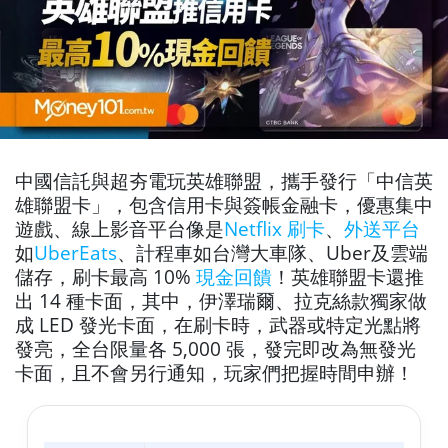
中國信託與超夯電玩英雄聯盟，攜手發行「中信英
雄聯盟卡」，包含信用卡與簽帳金融卡，優惠集中
遊戲、線上影音平台像是
Netflix 刷卡
、
外送平台
如
UberEats
、計程車如台灣大車隊、Uber及雲端
儲存，刷卡最高 10%
現金回饋
！英雄聯盟卡還推
出 14 種卡面，其中，伊澤瑞爾、拉克絲款獨家做
成 LED 發光卡面，在刷卡時，武器或特定光點將
發亮，全台限量各 5,000 張，發完即改為無發光
卡面，且不會另行通知，玩家們把握時間申辦！