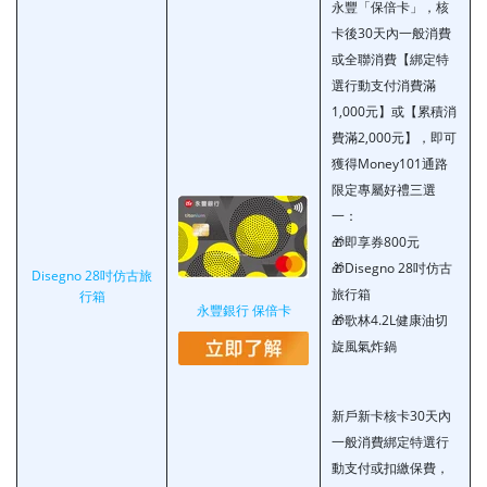
永豐「保倍卡」，核
卡後30天內一般消費
或全聯消費【綁定特
選行動支付消費滿
1,000元】或【累積消
費滿2,000元】，即可
獲得Money101通路
限定專屬好禮三選
一：
🎁即享券800元
🎁Disegno 28吋仿古
Disegno 28吋仿古旅
旅行箱
行箱
永豐銀行 保倍卡
🎁歌林4.2L健康油切
旋風氣炸鍋
新戶新卡核卡30天內
一般消費綁定特選行
動支付或扣繳保費，