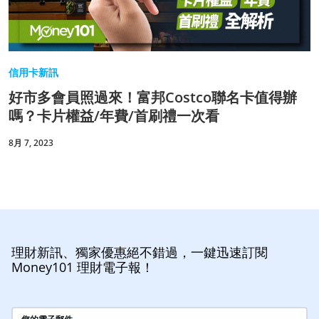
信用卡新訊
好市多會員照過來！富邦Costco聯名卡值得辦
嗎？卡片權益/年費/首刷禮一次看
8月 7, 2023
理財新訊、獨家優惠絕不錯過，一鍵迅速訂閱
Money101 理財電子報！