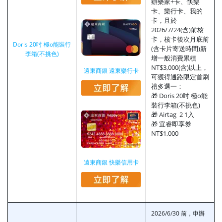
辦樂家+卡、快樂
卡、樂行卡、我的
卡，且於
2026/7/24(含)前核
卡，核卡後次月底前
Doris 20吋 極o能裝行
(含卡片寄送時間)新
李箱(不挑色)
增一般消費累積
NT$3,000(含)以上，
遠東商銀 遠東樂行卡
可獲得通路限定首刷
禮多選一：
🎁 Doris 20吋 極o能
裝行李箱(不挑色)
🎁 Airtag 2 1入
🎁 宜睿即享券
NT$1,000
遠東商銀 快樂信用卡
2026/6/30 前，申辦