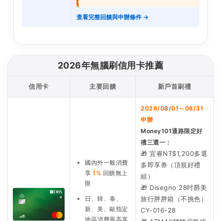
查看完整回饋與申辦條件 →
2026年無腦刷信用卡推薦
信用卡
主要回饋
新戶首刷禮
2026/08/01～08/31
申辦
Money101通路限定好
禮三選一：
🎁 宜睿NT$1,200多選
國內外一般消費
多即享券（頂規好禮
享
1%
回饋無上
組）
限
🎁 Disegno 28吋爵美
日、韓、泰、
旅行胖胖箱（不挑色）
新、美、歐指定
CY-016-28
地區消費最高享