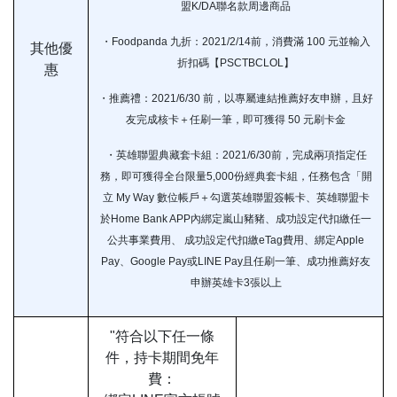
盟K/DA聯名款周邊商品
・Foodpanda 九折：2021/2/14前，消費滿 100 元並輸入
其他優
折扣碼【PSCTBCLOL】
惠
・推薦禮：2021/6/30 前，以專屬連結推薦好友申辦，且好
友完成核卡＋任刷一筆，即可獲得 50 元刷卡金
・英雄聯盟典藏套卡組：2021/6/30前，完成兩項指定任
務，即可獲得全台限量5,000份經典套卡組，任務包含「開
立 My Way 數位帳戶＋勾選英雄聯盟簽帳卡、英雄聯盟卡
於Home Bank APP內綁定嵐山豬豬、成功設定代扣繳任一
公共事業費用、 成功設定代扣繳eTag費用、綁定Apple
Pay、Google Pay或LINE Pay且任刷一筆、成功推薦好友
申辦英雄卡3張以上
"符合以下任一條
件，持卡期間免年
費：