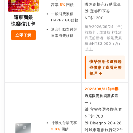
吸無線快充行動電源
高享
5%
回饋
🎁 宜睿即享券
一般消費累積
遠東商銀
NT$1,200
HAPPY GO點數
快樂信用卡
須於2026/09/24（含）
適合行動支付與
前核卡，並於核卡後次
立即了解
日常消費族群
月底前新增一般消費累
積達NT$3,000（含）
以上。
快樂信用卡還有哪
些優惠？查看完整
整理 →
2026/08/31前申辦
通路限定首刷禮多選
一：
🎁 宜睿多選多即享券
NT$1,700
行動支付最高享
🎁 Disegno 20＋28
3.8%
回饋
吋城市漫步旅行箱2件