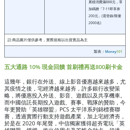
累積消費滿888元，享
加碼贈「7-11即享券
200元」(需登錄/限量
2000名)
註:商品圖片僅供參考，實際規格以出貨實品為主
製表：
Money
101
五大通路 10% 現金回饋 首刷禮再送800刷卡金
這幾年，銀行在外送、線上影音優惠越來越多，尤
其疫情之後，宅經濟越來越夯，許多銀行改變策
略，將優惠投入外送、影音、遊戲以及共享機車。
而中國信託長期投入遊戲、賽事、戰隊的贊助，今
年更贊助「英雄聯盟」PCS 太平洋系列錦標賽聯
賽，透過實際行動支持遊戲產業，加上宅經濟夯，
於是在 2020 年尾聲，中信獨家獲得超夯電玩「英