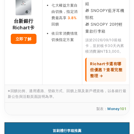
組
七大權益方案自
🎁 SNOOPY藍牙耳機
由切換，指定消
頸枕
費最高享
3.8%
台新銀行
回饋
🎁 SNOOPY 20吋輕
Richart卡
量款行李箱
依日常消費情境
立即了解
切換指定方案
須於2026/09/10前核
卡，並於核卡30天內累
積消費滿NT$3,000。
Richart卡還有哪
些優惠？查看完整
整理 →
※回饋比例、適用通路、登錄方式、回饋上限及新戶禮資格，以各銀行最
新公告與活動頁面說明為準。
製表：
Money
101
首刷禮行李箱推薦