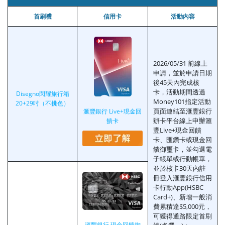
首刷禮
信用卡
活動內容
2026/05/31 前線上
申請，並於申請日期
後45天內完成核
卡，活動期間透過
Disegno閃耀旅行箱
Money101指定活動
20+29吋（不挑色）
頁面連結至滙豐銀行
滙豐銀行 Live+現金回
辦卡平台線上申辦滙
饋卡
豐Live+現金回饋
卡、匯鑽卡或現金回
饋御璽卡，並勾選電
子帳單或行動帳單，
並於核卡30天內註
冊登入滙豐銀行信用
卡行動App(HSBC
Card+)、新增一般消
費累積達$5,000元，
可獲得通路限定首刷
滙豐銀行 現金回饋御