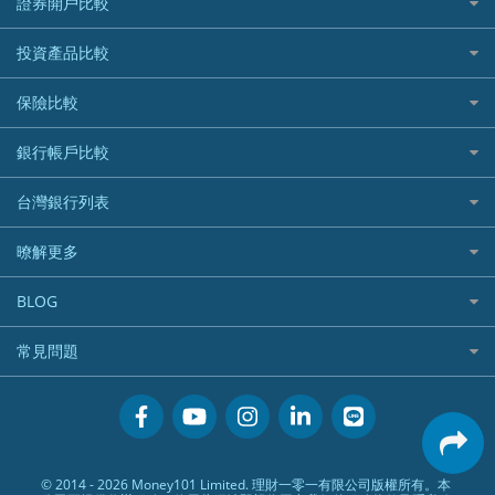
證券開戶比較
精選推薦
最完整貸款資訊一次看
國內外現金回饋
台股證券戶
投資產品比較
繳稅貸款
繳稅優惠
美股證券戶
貸款計算機
機器人投資
保險比較
航空哩程回饋
車貸計算機
加密貨幣
加油優惠
住宅險
銀行帳戶比較
精選貸款推薦
外幣定存
分期零利率優惠
汽車保險
信貸利率比較
財富管理帳戶
台灣銀行列表
首刷禮優惠
機車保險
一般個人貸款
數位存款帳戶
信用卡繳保費優惠
寵物險
銀行與合作機構列表
暸解更多
優質客戶貸款
美元定存
電影優惠
銀行客服電話
既有客戶貸款
加入我們
網購優惠
BLOG
低手續費貸款
訂閱電子報
行動支付優惠
專欄文章
小額借款
常見問題
媒體聯絡
旅遊訂房優惠
循環貸款
聯盟行銷
活動禮贈品兌換相關
美食餐廳優惠
汽機車貸款比較
服務條款
會員相關常見問題
機場接送優惠
房貸利率比較
隱私政策
關於Money101.com.tw
高鐵優惠
信用貸款銀行列表
© 2014 - 2026 Money101 Limited. 理財一零一有限公司版權所有。本
關於我們
金融商品常見問題