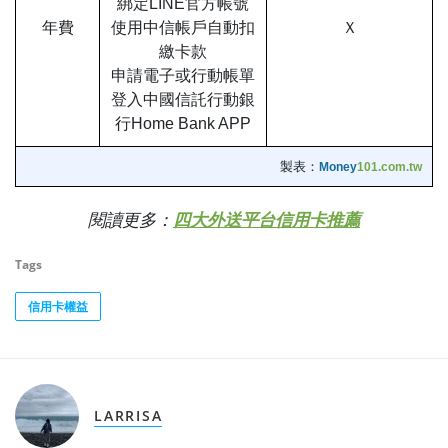
綁定LINE官方帳號
年費
使用中信帳戶自動扣
Ｘ
繳卡款
申請電子或行動帳單
登入中國信託行動銀
行Home Bank APP
製表：
Money
101.com.tw
閱讀更多：
四大外送平台信用卡推薦
Tags
信用卡權益
LARRISA