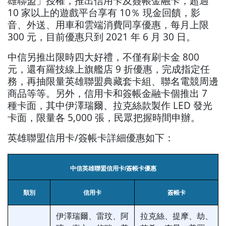
雄聯盟」授權，推出信用卡及簽帳金融卡，超過
10 家以上的遊戲平台享有 10％ 現金回饋，影
音、外送、用車和雲端消費同享優惠，每月上限
300 元，目前優惠只到 2021 年 6 月 30 日。
中信另推出限時四大好禮，不僅有刷卡金 800
元，還有羅技線上旗艦店 9 折優惠，完成指定任
務，再抽限量英雄聯盟典藏套卡組、聯名電競周邊
商品等等。另外，信用卡和簽帳金融卡個推出 7
種卡面，其中伊澤瑞爾、拉克絲款製作 LED 發光
卡面，限量各 5,000 張，民眾把握時間申辦。
英雄聯盟信用卡/簽帳卡詳細優惠如下：
中信英雄聯盟信用卡/簽帳卡優惠
類別
信用卡
簽帳卡
伊澤瑞爾、雷玟、阿
拉克絲、提摩、劫、