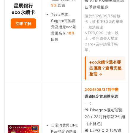
🎁 ATMAX轉轉扇無線
星展銀行
5%
回饋
四季循環風扇
eco永續卡
Tesla充電、
須於2026/09/15前核
Gogoro電池資
卡，核卡後30天內單筆
立即了解
費及指定eco消
一般消費達
NT$3,000（含）以
費最高享
10%
上，並完成登入星展
回饋
Card+及申請電子帳
單。
eco永續卡還有哪
些優惠？查看完整
整理 →
2026/08/31前申辦
通路限定首刷禮多選
一：
🎁 Disegno極光璀璨
20＋28吋行李箱2件組
（不挑色）
日常消費與LINE
🎁 LaPO Qi2 15W磁
Pay指定通路最