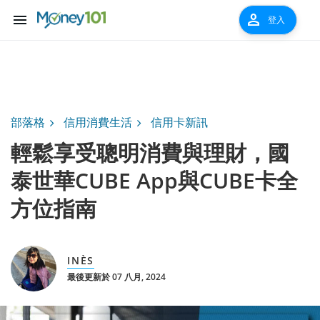
menu
person
登入
部落格
信用消費生活
信用卡新訊
輕鬆享受聰明消費與理財，國
泰世華CUBE App與CUBE卡全
方位指南
INÈS
最後更新於 07 八月, 2024