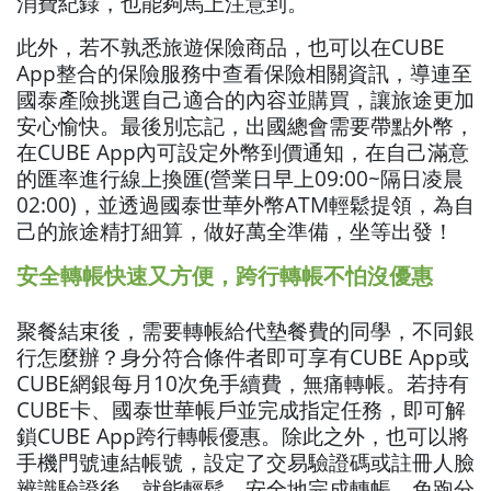
消費紀錄，也能夠馬上注意到。
此外，若不孰悉旅遊保險商品，也可以在CUBE
App整合的保險服務中查看保險相關資訊，導連至
國泰產險挑選自己適合的內容並購買，讓旅途更加
安心愉快。最後別忘記，出國總會需要帶點外幣，
在CUBE App內可設定外幣到價通知，在自己滿意
的匯率進行線上換匯(營業日早上09:00~隔日凌晨
02:00)，並透過國泰世華外幣ATM輕鬆提領，為自
己的旅途精打細算，做好萬全準備，坐等出發！
安全轉帳快速又方便，跨行轉帳不怕沒優惠
聚餐結束後，需要轉帳給代墊餐費的同學，不同銀
行怎麼辦？身分符合條件者即可享有CUBE App或
CUBE網銀每月10次免手續費，無痛轉帳。若持有
CUBE卡、國泰世華帳戶並完成指定任務，即可解
鎖CUBE App跨行轉帳優惠。除此之外，也可以將
手機門號連結帳號，設定了交易驗證碼或註冊人臉
辨識驗證後，就能輕鬆、安全地完成轉帳，免跑分