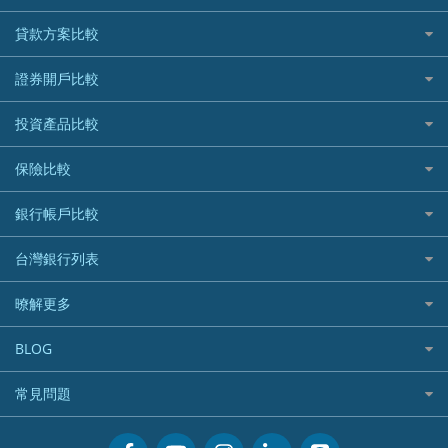
信用卡情境類別推薦
貸款方案比較
所有信用卡
快速線上貸款推薦
證券開戶比較
精選推薦
最完整貸款資訊一次看
國內外現金回饋
台股證券戶
投資產品比較
繳稅貸款
繳稅優惠
美股證券戶
貸款計算機
機器人投資
保險比較
航空哩程回饋
車貸計算機
加密貨幣
加油優惠
住宅險
銀行帳戶比較
精選貸款推薦
外幣定存
分期零利率優惠
汽車保險
信貸利率比較
財富管理帳戶
台灣銀行列表
首刷禮優惠
機車保險
一般個人貸款
數位存款帳戶
信用卡繳保費優惠
寵物險
銀行與合作機構列表
暸解更多
優質客戶貸款
美元定存
電影優惠
銀行客服電話
既有客戶貸款
加入我們
網購優惠
BLOG
低手續費貸款
訂閱電子報
行動支付優惠
專欄文章
小額借款
常見問題
媒體聯絡
旅遊訂房優惠
循環貸款
聯盟行銷
活動禮贈品兌換相關
美食餐廳優惠