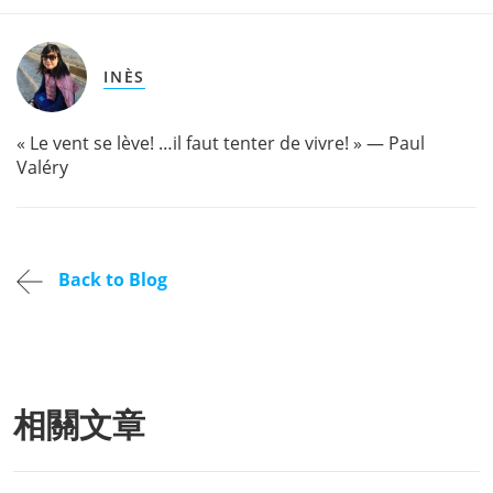
INÈS
« Le vent se lève! …il faut tenter de vivre! » — Paul
Valéry
Back to Blog
相關文章