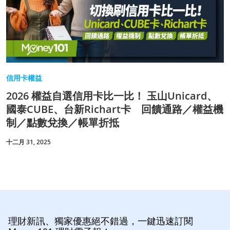
信用卡權益
2026 權益自選信用卡比一比！ 玉山Unicard、
國泰CUBE、台新Richart卡 回饋通路／權益機
制／點數兌換／帳單折抵
十二月 31, 2025
理財新訊、獨家優惠絕不錯過，一鍵迅速訂閱