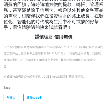
消費的回饋，隨時隨地方便的提款、轉帳、管理帳
務，甚至滿足除了信用卡、帳戶以外其他金融商品
的需求，也陪伴我們在投資理財的路上成長，在數
位化、智能化的時代成為生活中不可或缺的好幫
手，還沒體驗過的快來試試看吧！
謹慎理財 信用無價
信用卡暨預借現金之各級別循環信用年利率為6.75％~15％（依本行信用評分制
度定期評估，循環利率之基準日為104年9月1日）。
預借現金手續費：預借現
金金額乘以3％加上新臺幣150元或美元5元，其他相關費用係依本行網站公
告。
證券服務由國泰綜合證券提供，CUBE App由國泰世華銀行建置。
Tags
年輕人
國泰cube卡