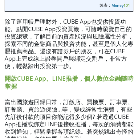
製表：
Money
101
除了運用帳戶理財外，CUBE App也提供投資功
能。點開CUBE App投資頁籤，可隨時瀏覽自己的
投資總覽，了解目前的資產狀況與風險屬性分析，
探索不同的金融商品與投資功能，甚至是個人化專
屬推薦商品。還沒有證券戶的朋友，可在CUBE
App上完成線上證券開戶與綁定交割戶，非常方
便，輕鬆踏出投資第一步。
開啟CUBE App、LINE推播，個人數位金融隨時
掌握
當出國旅遊回歸日常，訂飯店、買機票、訂車票、
訂餐廳、買旅遊保險…等，變成經常性消費，有些
先訂後付款的項目你能記得多少個? 若透過CUBE
App推播或綁定LINE後接收推播，每次的消費都能
收到通知，輕鬆掌握各項紀錄。若突然跳出奇怪的