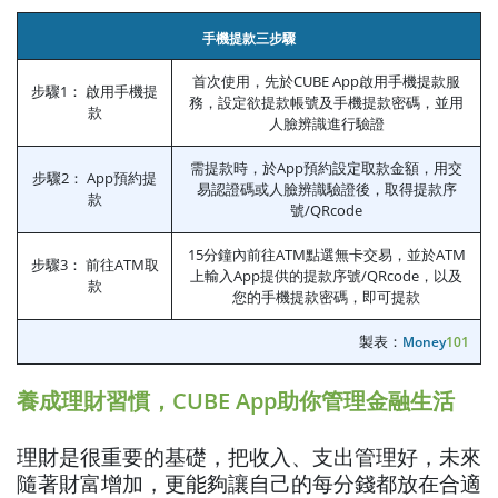
手機提款三步驟
首次使用，先於CUBE App啟用手機提款服
步驟1： 啟用手機提
務，設定欲提款帳號及手機提款密碼，並用
款
人臉辨識進行驗證
需提款時，於App預約設定取款金額，用交
步驟2： App預約提
易認證碼或人臉辨識驗證後，取得提款序
款
號/QRcode
15分鐘內前往ATM點選無卡交易，並於ATM
步驟3： 前往ATM取
上輸入App提供的提款序號/QRcode，以及
款
您的手機提款密碼，即可提款
製表：
Money
101
養成理財習慣，CUBE App助你管理金融生活
理財是很重要的基礎，把收入、支出管理好，未來
隨著財富增加，更能夠讓自己的每分錢都放在合適