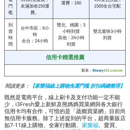
運費：160
門
未滿加收150運
1500全台宅配
檻
費。
到
雙北、桃園：3
台中市區：6小
貨
小時到貨
雙北最快3小時
時
時
其他：24小時
到貨
全台：24小時
間
到貨
信用卡精選推薦
製表：
Money
101.com.tw
閱讀更多：
【家樂福線上購物免運門檻 折扣碼總整理】
既然是電商平台，線上刷卡及支付功能一定不能
少，i3Fresh愛上新鮮及熊媽媽買菜網與各大銀行
信用卡均有合作，可惜的是「蔬鄉買菜網」目前尚
無信用卡服務。除了上述提到的平台，超商量販店
如7-11線上購物、全家行動購、
家樂福
、愛買、