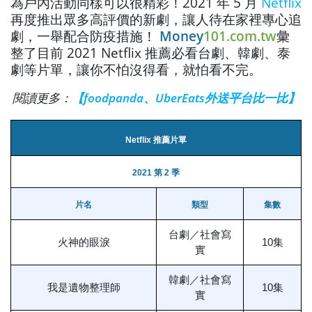
為戶內活動同樣可以很精彩！2021 年 5 月
Netflix
再度推出眾多高評價的新劇，讓人待在家裡專心追
劇，一舉配合防疫措施！
Money
101.com.tw
彙
整了目前 2021 Netflix 推薦必看台劇、韓劇、泰
劇等片單，讓你不怕沒得看，就怕看不完。
閱讀更多：
【foodpanda、UberEats外送平台比一比】
Netflix 推薦片單
2021 第 2 季
片名
類型
集數
台劇／社會寫
火神的眼淚
10集
實
韓劇／社會寫
我是遺物整理師
10集
實