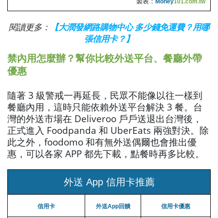
製表：
Money
101.com.tw
閱讀更多：
【大潤發網路購物中心 多少錢免運費？用哪
張信用卡？】
禁內用怎麼辦？幫你比較外送平台、餐廳外帶
優惠
隨著 3 級警戒一再延長，民眾不能像以往一樣到
餐廳內用，這時只能依賴外送平台解決 3 餐。台
灣的外送市場在 Deliveroo 戶戶送退出台灣後，
正式進入 Foodpanda 和 UberEats 兩強對決。除
此之外，foodomo 和有無外送偶爾也會推出優
惠，可以各家 APP 都先下載，點餐時再多比較。
外送 App 信用卡推薦
信用卡
外送App回饋
信用卡優惠