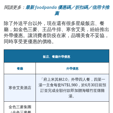
閱讀更多：
最新 foodpanda 優惠碼／折扣碼／信用卡推
薦
除了外送平台以外，現在還有很多星級飯店、餐
廳，如金色三麥、王品牛排、寒舍艾美，紛紛推出
外帶優惠。讓消費者防疫在家，品嚐美食不妥協，
同時享受更優惠的價格。
飯店、餐廳外帶優惠
餐廳
外帶優惠
「府上米其林2.0」外帶四人餐，四菜一
湯一主食每套NT$1,980，於6月30日前預
寒舍艾美酒店
訂並完成全額付款即加贈海螺竹笙燉雞
湯。
金色三麥集團
（金色三麥餐