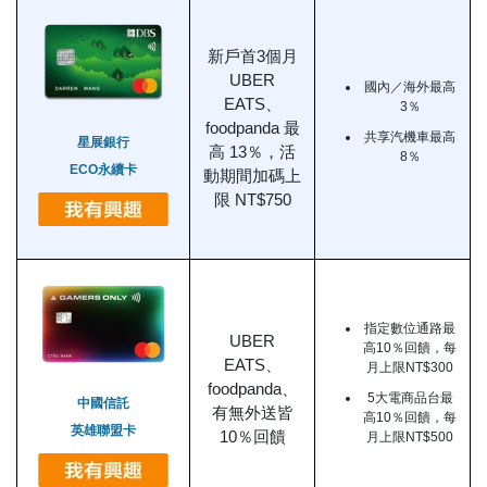
新戶首3個月
UBER
國內／海外最高
EATS、
3％
foodpanda 最
共享汽機車最高
星展銀行
高 13％，活
8％
ECO永續卡
動期間加碼上
限 NT$750
指定數位通路最
UBER
高10％回饋，每
EATS、
月上限NT$300
foodpanda、
5大電商品台最
中國信託
有無外送皆
高10％回饋，每
英雄聯盟卡
10％回饋
月上限NT$500