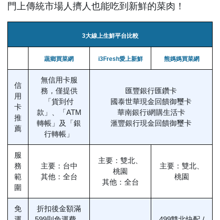
門上傳統市場人擠人也能吃到新鮮的菜肉！
3大線上生鮮平台比較
蔬鄉買菜網
i3Fresh愛上新鮮
熊媽媽買菜網
無信用卡服
信
務，僅提供
匯豐銀行匯鑽卡
用
「貨到付
國泰世華現金回饋御璽卡
卡
款」、「ATM
華南銀行i網購生活卡
推
轉帳」及「銀
滙豐銀行現金回饋御璽卡
薦
行轉帳」
服
主要：雙北、
務
主要：台中
主要：雙北、
桃園
範
其他：全台
桃園
其他：全台
圍
免
折扣後金額滿
運
599則免運費，
499雙北快配 /