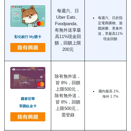
每週六、日
Uber Eats、
每週六、日於指
定電商購物、遊
Foodpanda、
戲娛樂、美食外
有無外送享最
送，享最高11%
高11%現金回
彰化銀行 My購卡
現金回饋
饋，回饋上限
200元
除有無外送，
皆 8%，回饋
上限500元，
國內最高 1%、
除有無外送，
海外 1.7%
國泰世華
皆 8%，回饋
享購鈦金卡
上限500元，
需登錄