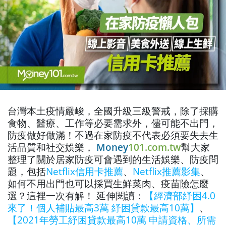
台灣本土疫情嚴峻，全國升級三級警戒，除了採購
食物、醫療、工作等必要需求外，儘可能不出門，
防疫做好做滿！不過在家防疫不代表必須要失去生
活品質和社交娛樂，
Money
101.com.tw
幫大家
整理了關於居家防疫可會遇到的生活娛樂、防疫問
題，包括
Netflix信用卡推薦
、
Netflix推薦影集
、
如何不用出門也可以採買生鮮菜肉、疫苗險怎麼
選？這裡一次有解！
延伸閱讀：
【經濟部紓困4.0
來了！個人補貼最高3萬 紓困貸款最高10萬】
、
【2021年勞工紓困貸款最高10萬 申請資格、所需