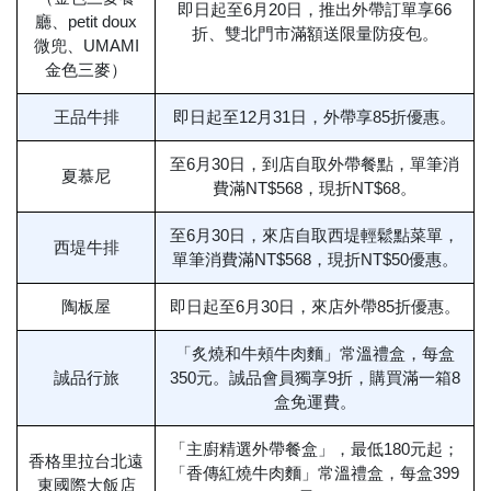
即日起至6月20日，推出外帶訂單享66
廳、petit doux
折、雙北門市滿額送限量防疫包。
微兜、UMAMI
金色三麥）
王品牛排
即日起至12月31日，外帶享85折優惠。
至6月30日，到店自取外帶餐點，單筆消
夏慕尼
費滿NT$568，現折NT$68。
至6月30日，來店自取西堤輕鬆點菜單，
西堤牛排
單筆消費滿NT$568，現折NT$50優惠。
陶板屋
即日起至6月30日，來店外帶85折優惠。
「炙燒和牛頰牛肉麵」常溫禮盒，每盒
誠品行旅
350元。誠品會員獨享9折，購買滿一箱8
盒免運費。
「主廚精選外帶餐盒」，最低180元起；
香格里拉台北遠
「香傳紅燒牛肉麵」常溫禮盒，每盒399
東國際大飯店