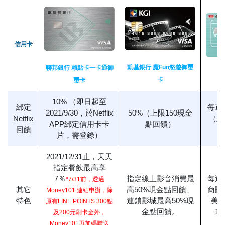
信用卡
凱基銀行 魔Fun悠遊御璽
聯邦銀行 賴點卡一卡通御
彰
卡
璽卡
10% （即日起至
綁定
每週
2021/9/30，於Netflix
50%（上限150現金
Netflix
（上
APP綁定信用卡卡
點回饋）
回饋
片，需登錄）
2021/12/31止，天天
指定餐飲最高享
7％
指定線上影音消費最
每週
*7/31前，透過
其它
高50%現金點回饋、
商購
Money101 連結申辦，除
特色
連鎖影城最高50%現
美
原有LINE POINTS 300點
金點回饋。
1
及200元刷卡金外，
Money101再加碼贈送