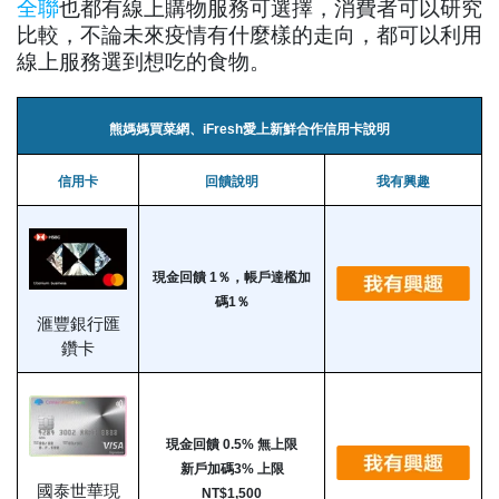
全聯
也都有線上購物服務可選擇，消費者可以研究
比較，不論未來疫情有什麼樣的走向，都可以利用
線上服務選到想吃的食物。
熊媽媽買菜網、iFresh愛上新鮮合作信用卡說明
信用卡
回饋說明
我有興趣
現金回饋 1％，帳戶達檻加
碼1％
滙豐銀行匯
鑽卡
現金回饋 0.5% 無上限
新戶加碼3% 上限
國泰世華現
NT$1,500