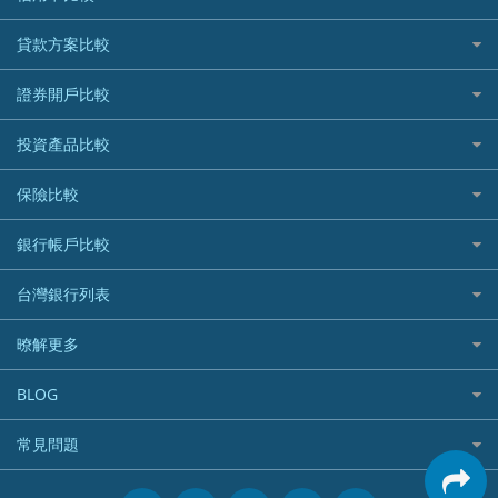
信用卡情境類別推薦
貸款方案比較
所有信用卡
快速線上貸款推薦
證券開戶比較
精選推薦
最完整貸款資訊一次看
國內外現金回饋
台股證券戶
投資產品比較
繳稅貸款
繳稅優惠
美股證券戶
貸款計算機
機器人投資
保險比較
航空哩程回饋
車貸計算機
加密貨幣
加油優惠
住宅險
銀行帳戶比較
精選貸款推薦
外幣定存
分期零利率優惠
汽車保險
信貸利率比較
財富管理帳戶
台灣銀行列表
首刷禮優惠
機車保險
一般個人貸款
數位存款帳戶
信用卡繳保費優惠
寵物險
銀行與合作機構列表
暸解更多
優質客戶貸款
美元定存
電影優惠
銀行客服電話
既有客戶貸款
加入我們
網購優惠
BLOG
低手續費貸款
訂閱電子報
行動支付優惠
專欄文章
小額借款
常見問題
媒體聯絡
旅遊訂房優惠
循環貸款
聯盟行銷
活動禮贈品兌換相關
美食餐廳優惠