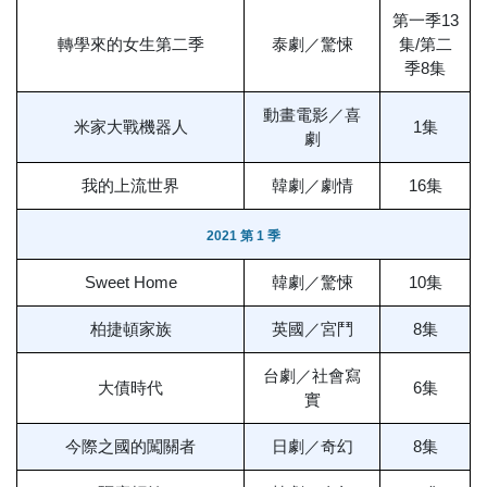
第一季13
轉學來的女生第二季
泰劇／驚悚
集/第二
季8集
動畫電影／喜
米家大戰機器人
1集
劇
我的上流世界
韓劇／劇情
16集
2021 第 1 季
Sweet Home
韓劇／驚悚
10集
柏捷頓家族
英國／宮鬥
8集
台劇／社會寫
大債時代
6集
實
今際之國的闖關者
日劇／奇幻
8集