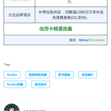
元。
外帶自取85折，消費滿2,000元可享外送
台北晶華酒店
免運費服務(3公里內)。
信用卡精選推薦
製表：
Money
101.com.tw
Tags
Netflix
熊媽媽買菜網
富邦產險
疫苗施打
Netflix推薦
新冠肺炎