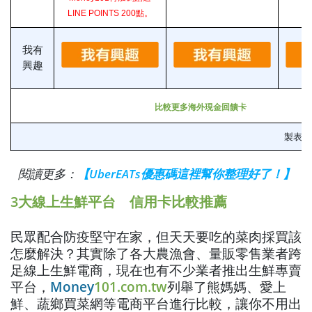
LINE POINTS 200點。
我有
興趣
比較更多海外現金回饋卡
製表：
閱讀更多：
【UberEATs優惠碼這裡幫你整理好了！】
3大線上生鮮平台 信用卡比較推薦
民眾配合防疫堅守在家，但天天要吃的菜肉採買該
怎麼解決？其實除了各大農漁會、量販零售業者跨
足線上生鮮電商，現在也有不少業者推出生鮮專賣
平台，
Money
101.com.tw
列舉了熊媽媽、愛上
鮮、蔬鄉買菜網等電商平台進行比較，讓你不用出