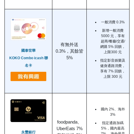
一般消費 0.3%
新增一般消費
5000 元，享有
超商/餐廳/交通/
有無外送
網購 5% 回饋，
國泰世華
0.3%，其餘皆
上限300 元
5%
KOKO Combo icash 聯
指定影音娛樂及
名卡
健身通路消費，
享有 7% 回饋，
上限 300 元
國內 2%、海外
3%
foodpanda、
指定通路加碼
UberEats 7%
5%，國內最高
永豐銀行
7% 、海外最高