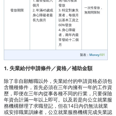
1. 最長發給六
為1個月核算
個月
發放
一次性發放，
發放期限
2. 年滿45歲或
3. 特定對象失
無期間限制
身心障礙者最
業者，每個月
長九個月
以基本工資之
60%發放
4. 身心障礙
者，兩年內最
常發給十二個
月
製表：
Money
101
1. 失業給付申請條件／資格／補助金額
除了非自願離職以外，失業給付的申請資格必須包
含幾種條件，首先必須在三年內擁有一年的工作資
歷，即便在三年內從事各種不同的行業，只要保險
年資合計滿一年以上即可。以及若是向公立就業服
務機構辦理了求職登記，但在14日內仍無法就業
或安排職業訓練者，公立就業服務機構完成失業認