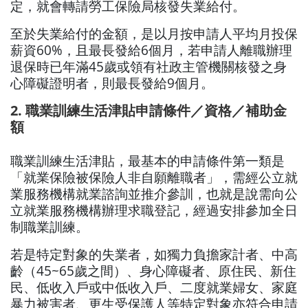
定，就會轉請勞工保險局核發失業給付。
至於失業給付的金額，是以月按申請人平均月投保
薪資60%，且最長發給6個月，若申請人離職辦理
退保時已年滿45歲或領有社政主管機關核發之身
心障礙證明者，則最長發給9個月。
2. 職業訓練生活津貼申請條件／資格／補助金
額
職業訓練生活津貼，最基本的申請條件第一類是
「就業保險被保險人非自願離職者」，需經公立就
業服務機構就業諮詢並推介參訓，也就是說需向公
立就業服務機構辦理求職登記，經過安排參加全日
制職業訓練。
若是特定對象的失業者，如獨力負擔家計者、中高
齡（45~65歲之間）、身心障礙者、原住民、新住
民、低收入戶或中低收入戶、二度就業婦女、家庭
暴力被害者、更生受保護人等特定對象亦符合申請