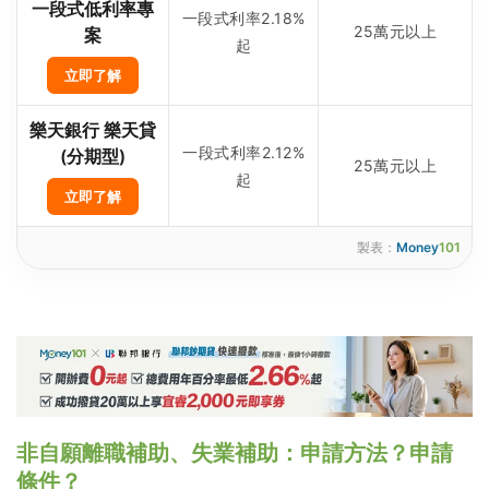
一段式低利率專
一段式利率2.18%
25萬元以上
案
起
立即了解
樂天銀行 樂天貸
一段式利率2.12%
(分期型)
25萬元以上
起
立即了解
製表：
Money
101
非自願離職補助、
失業補助：申請方法？申請
條件？