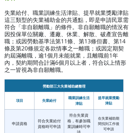
失業給付、職業訓練生活津貼、提早就業獎勵津貼
這三類型的失業補助金的共通點，即是申請民眾需
符合「非自願離職」的條件。非自願離職的情況有
因投保單位關廠、遷廠、休業、解散、破產宣告離
職；或因勞動基準法第11條、第13條但書、第14
條及第20條規定各款情事之一離職；或因定期契
約屆滿離職，逾1個月未能就業，且離職前1年
內，契約期間合計滿6個月以上者，符合以上情形
之一皆視為非自願離職。
勞動部三大失業補助總整理
職業訓練生活
提早就業獎勵
項目
失業給付
津貼
津貼
符合失業資
在失業補助期
符合失業給付
格，有參加職
申請資格
間找到工作後
資格時可申請
業訓練時可申
可申請
請