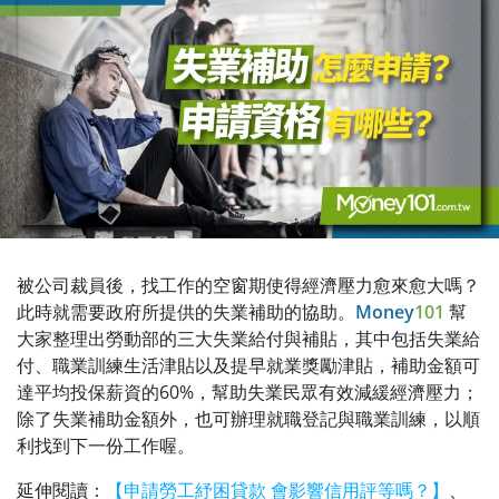
被公司裁員後，找工作的空窗期使得經濟壓力愈來愈大嗎？
此時就需要政府所提供的失業補助的協助。
Money
101
幫
大家整理出勞動部的三大失業給付與補貼，其中包括失業給
付、職業訓練生活津貼以及提早就業獎勵津貼，補助金額可
達平均投保薪資的60%，幫助失業民眾有效減緩經濟壓力；
除了失業補助金額外，也可辦理就職登記與職業訓練，以順
利找到下一份工作喔。
延伸閱讀：
【申請勞工紓困貸款 會影響信用評等嗎？】
、