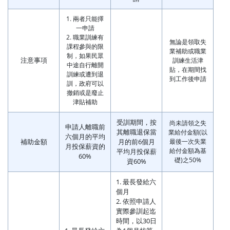
1. 兩者只能擇
一申請
2. 職業訓練有
無論是領取失
課程參與的限
業補助或職業
制，如果民眾
注意事項
訓練生活津
中途自行離開
貼，在期間找
訓練或遭到退
到工作後申請
訓，政府可以
撤銷或是廢止
津貼補助
受訓期間，按
尚未請領之失
申請人離職前
其離職退保當
業給付金額(以
六個月的平均
補助金額
月的前6個月
最後一次失業
月投保薪資的
給付金額為基
平均月投保薪
60%
礎)之50%
資60%
1. 最長發給六
個月
2. 依照申請人
實際參訓起迄
時間，以30日