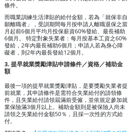
條件。
而職業訓練生活津貼的給付金額，若為「就保非自
願離職者」，受訓期間每月按申請人離職退保之當
月起前6個月平均月投保薪資60%發給、最長補助
6個月。 特定對象失業者：每月按基本工資之60%
發給，2年內最長補助6個月；申請人若為身心障
礙者，則2年內最長發給12個月。
3. 提早就業獎勵津貼申請條件／資格／補助金
額
最後一項的提早就業獎勵津貼，是要獎勵失業者提
前就業，其申請條件是需符合失業給付的請領條
件，且失業給付請領屆滿前受僱，並依規定參加就
業保險滿3個月以上。補助金額則是
被保險人尚未
請領之失業給付金額50％，且採一次性的方式給
付。