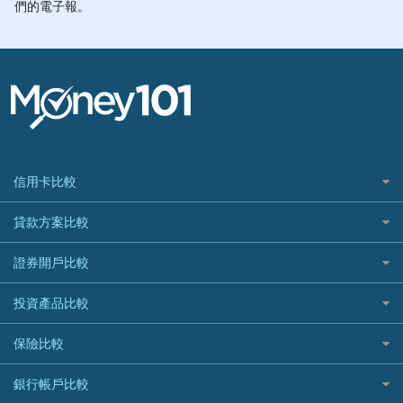
信用卡比較
信用卡情境類別推薦
貸款方案比較
所有信用卡
快速線上貸款推薦
證券開戶比較
精選推薦
最完整貸款資訊一次看
國內外現金回饋
台股證券戶
投資產品比較
繳稅貸款
繳稅優惠
美股證券戶
貸款計算機
機器人投資
保險比較
航空哩程回饋
車貸計算機
加密貨幣
加油優惠
住宅險
銀行帳戶比較
精選貸款推薦
外幣定存
分期零利率優惠