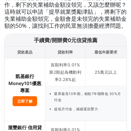
作，剩下的失業補助金額沒領完，又該怎麼辦呢？
這時就可以申請「提早就業獎勵津貼」，將剩下的
失業補助金額領完，金額會是未領完的失業補助金
額的50%，讓找到工作的民眾無須擔憂經濟問題。
手續費/開辦費0元信貸推薦
貸款產品
貸款利率
最低年薪要求
首期利率0.01%
第2期起為機動利
25萬元以上
凱基銀行
率3.28%起
Money101優惠
專案
業界最長10年期，相較7年期降低 30%月
付金
立即了解
超低月付金，減緩還款壓力
滙豐銀行 信用貸
首期利率0.01%