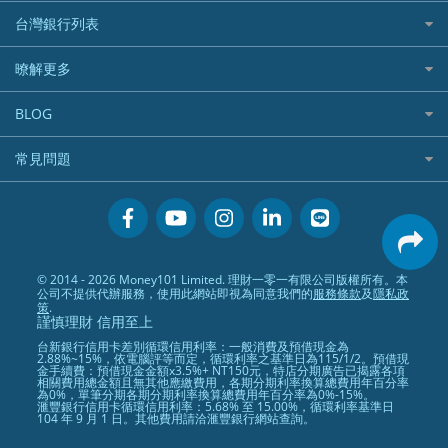
汽車保險
信貸利率比較
財富管理帳戶
台灣銀行列表
首刷禮優惠
機車保險
一般個人貸款
數位存款帳戶
信用卡繳保費優惠
寵物險
銀行與合作機構列表
暸解更多
優質客戶貸款
美元定存
電影優惠
銀行客服電話
既有客戶貸款
加入我們
網購優惠
BLOG
低手續費貸款
訂閱電子報
行動支付優惠
專欄文章
小額借款
常見問題
媒體聯絡
旅遊訂房優惠
循環貸款
聯盟行銷
活動禮贈品兌換相關
美食餐廳優惠
汽機車貸款比較
服務條款
會員相關常見問題
機場接送優惠
房貸利率比較
隱私政策
關於Money101.com.tw
高鐵優惠
信用貸款銀行列表
© 2014 - 2026 Money101 Limited. 理財一零一有限公司版權所有。本
關於我們
金融商品常見問題
公司不提供代辦服務，使用此網站即視為同意我們的
服務條款
及
隱私政
債務整合
策
.
謹慎理財 信用至上
24小時內入帳貸款
台新銀行信用卡差別循環信用利率：一般消費及預借現金為
2.88%~15%，依電腦評等而定，循環利率之基準日為115/1/2。預借現
金手續費：預借現金金額x3.5%+ NT150元，特店分期廣告已揭露各項
相關費用總金額且無其他應繳費用，各期分期利率換算總費用年百分率
為0%，單筆分期各期分期利率換算總費用年百分率為0%-15%。
滙豐銀行信用卡循環信用利率：5.68% 至 15.00%，循環利率基準日
104 年 9 月 1 日。其他費用請洽滙豐銀行網站查詢。