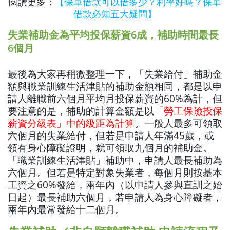
閱讀更多：
【保單借款可以借多少？利率好嗎？保單
借款必知五大疑問】
失業補助金為平均投保薪資6成，補助時間最長
6個月
最後為大家再稍微整理一下，「失業給付」補助金
額與職業訓練生活津貼的補助金額相同，都是以申
請人離職前六個月平均月投保薪資的60%為計，但
要注意的是，補助的計算金額是以
「勞工保險投保
薪資分級表」中的級距為計算
。
一般人最多可領取
六個月的失業給付，但若是申請人年滿45歲，或
領有身心障礙證明，就可領取九個月的補助金。
「職業訓練生活津貼」補助中，申請人最長補助為
六個月。但若是特定對象失業者，每個月則按基本
工資之60%發給，兩年內（以申請人參與直訓之始
日起）最長補助六個月，若申請人為身心障礙者，
兩年內最常發給十二個月。