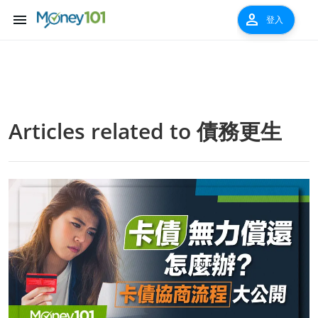
menu
person
登入
Articles related to
債務更生