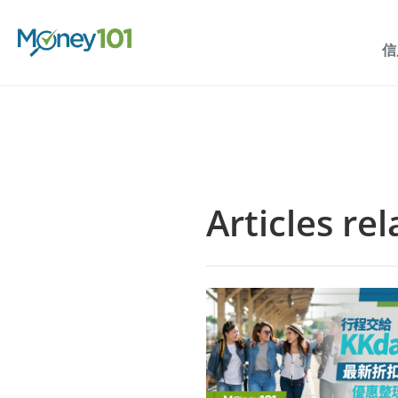
信
Articles re