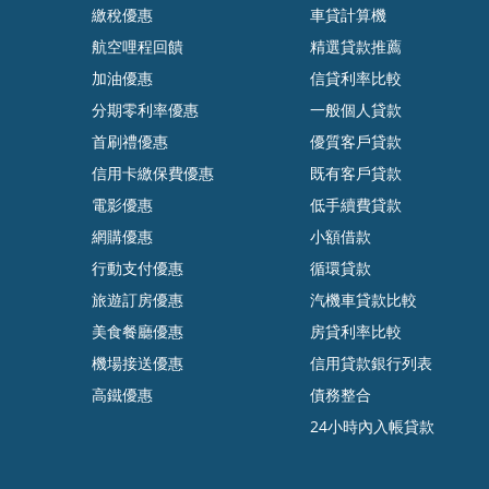
繳稅優惠
車貸計算機
航空哩程回饋
精選貸款推薦
加油優惠
信貸利率比較
分期零利率優惠
一般個人貸款
首刷禮優惠
優質客戶貸款
信用卡繳保費優惠
既有客戶貸款
電影優惠
低手續費貸款
網購優惠
小額借款
行動支付優惠
循環貸款
旅遊訂房優惠
汽機車貸款比較
美食餐廳優惠
房貸利率比較
機場接送優惠
信用貸款銀行列表
高鐵優惠
債務整合
24小時內入帳貸款