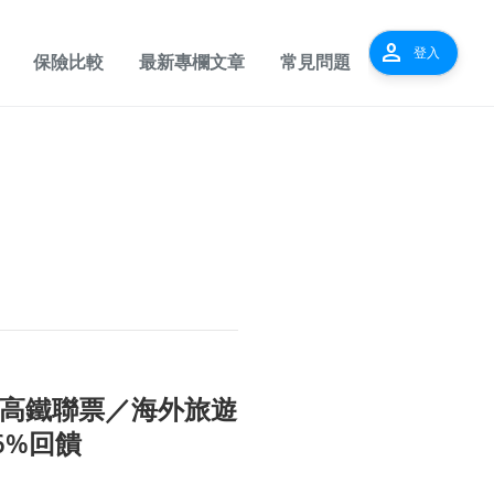
person
登入
保險比較
最新專欄文章
常見問題
在這！高鐵聯票／海外旅遊
6%回饋