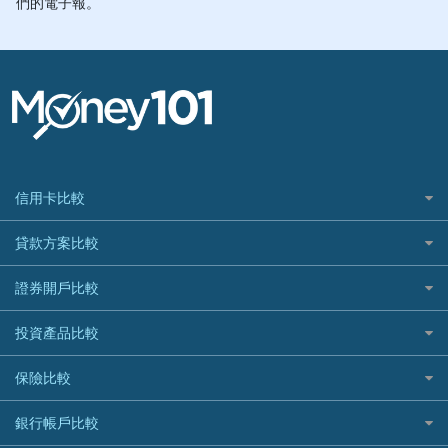
信用卡比較
信用卡情境類別推薦
貸款方案比較
所有信用卡
快速線上貸款推薦
證券開戶比較
精選推薦
最完整貸款資訊一次看
國內外現金回饋
台股證券戶
投資產品比較
繳稅貸款
繳稅優惠
美股證券戶
貸款計算機
機器人投資
保險比較
航空哩程回饋
車貸計算機
加密貨幣
加油優惠
住宅險
銀行帳戶比較
精選貸款推薦
外幣定存
分期零利率優惠
汽車保險