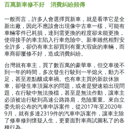
百萬新車修不好 消費糾紛頻傳
一般而言，許多人會選擇買新車，就是看準它是全
新出廠，因此不應該會出現像中古車一樣，可能有
車輛零件已耗損，達到需更換的程度卻未能更換，
使得接手的車主陷入行車危險中。新車雖然相對安
全許多，卻仍有車主卻買到有重大瑕疵的車輛，而
車商卻屢修不好，造成消費糾紛。
台灣就有車主，買了數百萬的豪華車，但交車後不
到一年的時間，多次發生行駛到一半熄火，動力不
足，甚至差點釀成車禍。也有車主買的新款休旅
車，卻發生車頂漏水的問題，或者是變速箱出現問
題，在行駛中無法換檔，甚至是無法作動，讓車主
必須被迫行駛到高速公路路肩，危險重重。來自立
委先前公布的汽車申訴案件，從2017年至2020年
9月，就有多達2319件的汽車申訴案件，讓車主除
了修車修到懷疑人生，更要面對車商試圖私了的各
種行為。