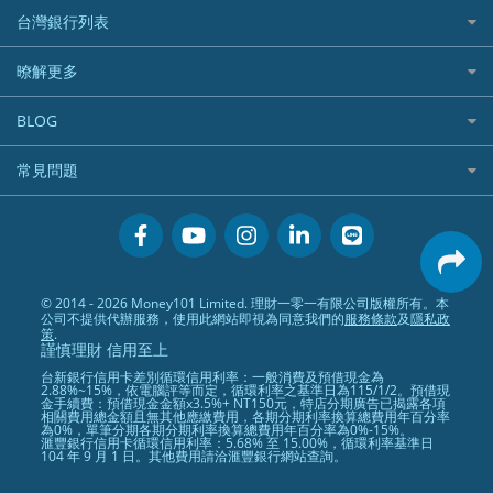
信貸利率比較
財富管理帳戶
台灣銀行列表
首刷禮優惠
機車保險
一般個人貸款
數位存款帳戶
信用卡繳保費優惠
寵物險
銀行與合作機構列表
暸解更多
優質客戶貸款
美元定存
電影優惠
銀行客服電話
既有客戶貸款
加入我們
網購優惠
BLOG
低手續費貸款
訂閱電子報
行動支付優惠
專欄文章
小額借款
常見問題
媒體聯絡
旅遊訂房優惠
循環貸款
聯盟行銷
活動禮贈品兌換相關
美食餐廳優惠
汽機車貸款比較
服務條款
會員相關常見問題
機場接送優惠
房貸利率比較
隱私政策
關於Money101.com.tw
高鐵優惠
信用貸款銀行列表
© 2014 - 2026 Money101 Limited. 理財一零一有限公司版權所有。本
關於我們
金融商品常見問題
公司不提供代辦服務，使用此網站即視為同意我們的
服務條款
及
隱私政
債務整合
策
.
謹慎理財 信用至上
24小時內入帳貸款
台新銀行信用卡差別循環信用利率：一般消費及預借現金為
2.88%~15%，依電腦評等而定，循環利率之基準日為115/1/2。預借現
金手續費：預借現金金額x3.5%+ NT150元，特店分期廣告已揭露各項
相關費用總金額且無其他應繳費用，各期分期利率換算總費用年百分率
為0%，單筆分期各期分期利率換算總費用年百分率為0%-15%。
滙豐銀行信用卡循環信用利率：5.68% 至 15.00%，循環利率基準日
104 年 9 月 1 日。其他費用請洽滙豐銀行網站查詢。