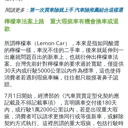
閱讀更多：
第一次買車險就上手 汽車險推薦組合這樣選
檸檬車法案上路 重大瑕疵車有機會換車或退
款
所謂檸檬車（Lemon Car），本來是指如同酸澀
的檸檬一樣，車況不佳的二手車，後來就延伸到一
出廠就問題百出的新車上，也就衍伸出檸檬車法
案。台灣先前針對檸檬車的要求過於寬鬆，僅提供
30天內或行駛5000公里以內作為標準，這也使得
消費者若遇到瑕疵車輛，往往都只能摸著鼻子認
賠。
7月1日開始，經濟部的《汽車買賣定型化契約應
記載及不得記載事項》，言明購車交付後180天
內，或行駛1萬2000公里以內，若是出現重大瑕
疵，消費者可以請求更換同行或等值新車，或解除
契約方式執行。這裡所謂的重大瑕疵，包括行駛時