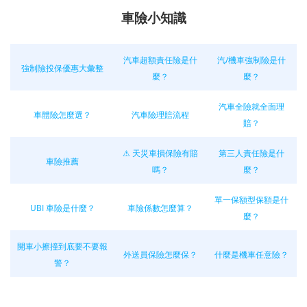
車險小知識
汽車超額責任險是什
汽/機車強制險是什
強制險投保優惠大彙整
麼？
麼？
汽車全險就全面理
車體險怎麼選？
汽車險理賠流程
賠？
⚠ 天災車損保險有賠
第三人責任險是什
車險推薦
嗎？
麼？
單一保額型保額是什
UBI 車險是什麼？
車險係數怎麼算？
麼？
開車小擦撞到底要不要報
外送員保險怎麼保？
什麼是機車任意險？
警？