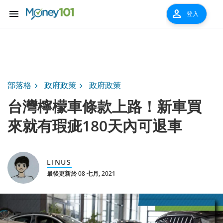
menu
person
登入
部落格
政府政策
政府政策
台灣檸檬車條款上路！新車買
來就有瑕疵180天內可退車
LINUS
最後更新於 08 七月, 2021