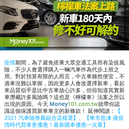
疫情
期間，為了避免搭乘大眾交通工具而有染疫風
險，不少人會選擇購入一輛汽車作為代步上班之
用。對於預算有限的人而言，中古車雖然便宜，不
過車況難以掌握，因此更多人會改選擇新車，看起
來品質似乎是比中古車放心許多，但你知道其實新
車潛藏許多風險嗎？這也是《檸檬車》法案之所以
出現的原因。今天
Money
101.com.tw
就帶你認
識這個保護買新車車主的新條款！
延伸閱讀：
【
2021 汽車險推薦組合這樣選】
、
【車市急凍 後疫
情時代買車更優惠！最新購車優惠一次看】