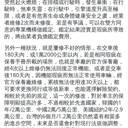
突然起火燃燒；在排檔或行駛時，發生暴衝；在行
駛時，煞車失靈；在行駛中，引擎溫度升高至極
限，或者是有危害生命或身體健康安全之虞，經業
者維修2次而未修復。若是有爭議，可以在雙方同
意的專業機構做鑑定。鑑定結果證實是瑕疵所導致
的，將由業者負擔鑑定費用。
另外一種狀況，就是屢修不好的情形，在交車後
180天內，或1萬2000公里以內，若是相同瑕疵在
保養手冊所載的場所，也就是車廠的官方保養廠，
經4次以上維修仍無法回復正常機能。或者是交車
後180天內，因機能瑕疵而無法正常使用車輛，經
官方保養廠維修，累積無法使用達30天以上，都
可要求更換同行或等值新車，也能選擇解除契約。
相較於先前的規定，這一次的修改，對於車主的保
障明顯提高許多，不過相較於先進國家，韓國的1
年/2萬公里、中國2萬/5萬公里、美國紐約2年/2.9
萬公里。台灣的6個月/1.2萬公里仍然還有相當多
的進步空間，未來是否還會針對現行法規做調整，