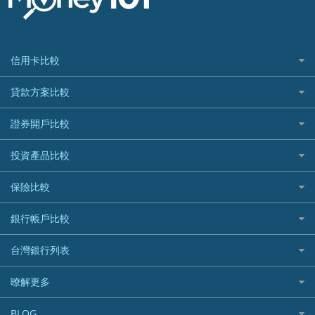
信用卡比較
信用卡情境類別推薦
貸款方案比較
所有信用卡
快速線上貸款推薦
證券開戶比較
精選推薦
最完整貸款資訊一次看
國內外現金回饋
台股證券戶
投資產品比較
繳稅貸款
繳稅優惠
美股證券戶
貸款計算機
機器人投資
保險比較
航空哩程回饋
車貸計算機
加密貨幣
加油優惠
住宅險
銀行帳戶比較
精選貸款推薦
外幣定存
分期零利率優惠
汽車保險
信貸利率比較
財富管理帳戶
台灣銀行列表
首刷禮優惠
機車保險
一般個人貸款
數位存款帳戶
信用卡繳保費優惠
寵物險
銀行與合作機構列表
暸解更多
優質客戶貸款
美元定存
電影優惠
銀行客服電話
既有客戶貸款
加入我們
網購優惠
BLOG