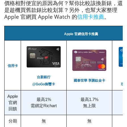
價格相對便宜的原因為何？幫你比較該換新錶，還
是趁機買舊款錶比較划算？另外，也幫大家整理
Apple 官網買 Apple Watch 的
信用卡推薦
。
Apple 官網信用卡推薦
信用卡
台新銀行
國泰世華 享購鈦金卡
@GoGo御璽卡
現金
Apple
最高1%
最高1.7%
官網
需綁定Richart
無上限
回饋
分期
無
無