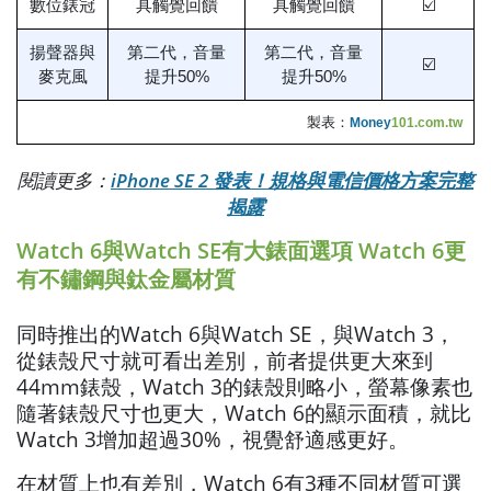
數位錶冠
具觸覺回饋
具觸覺回饋
☑️
揚聲器與
第二代，音量
第二代，音量
☑️
麥克風
提升50%
提升50%
製表：
Money
101.com.tw
閱讀更多：
iPhone SE 2 發表！規格與電信價格方案完整
揭露
Watch 6與Watch SE有大錶面選項 Watch 6更
有不鏽鋼與鈦金屬材質
同時推出的Watch 6與Watch SE，與Watch 3，
從錶殼尺寸就可看出差別，前者提供更大來到
44mm錶殼，Watch 3的錶殼則略小，螢幕像素也
隨著錶殼尺寸也更大，Watch 6的顯示面積，就比
Watch 3增加超過30%，視覺舒適感更好。
在材質上也有差別，Watch 6有3種不同材質可選