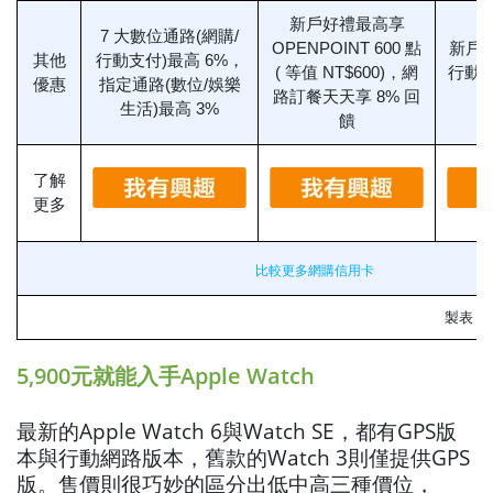
新戶好禮最高享
7 大數位通路(網購/
OPENPOINT 600 點
新戶首
其他
行動支付)最高 6%，
( 等值 NT$600)，網
行動支
優惠
指定通路(數位/娛樂
路訂餐天天享 8% 回
生活)最高 3%
饋
了解
更多
比較更多網購信用卡
製表：
5,900元就能入手Apple Watch
最新的Apple Watch 6與Watch SE，都有GPS版
本與行動網路版本，舊款的Watch 3則僅提供GPS
版。售價則很巧妙的區分出低中高三種價位，