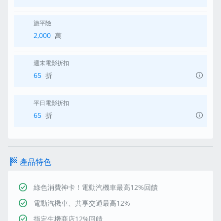
旅平險
2,000
萬
週末電影折扣
info
65
折
平日電影折扣
info
65
折
sports_score
產品特色
check_circle
綠色消費神卡！電動汽機車最高12%回饋
check_circle
電動汽機車、共享交通最高12%
check_circle
指定生機商店12%回饋