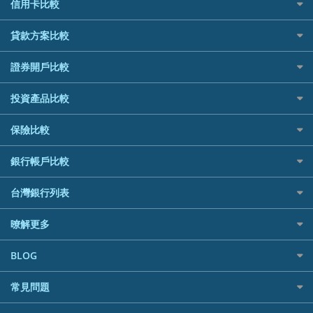
信用卡比較
信用卡情境類別推薦
貸款方案比較
所有信用卡
快速線上貸款推薦
證券開戶比較
精選推薦
最完整貸款資訊一次看
國內外現金回饋
台股證券戶
投資產品比較
繳稅貸款
繳稅優惠
美股證券戶
貸款計算機
航空哩程回饋
機器人投資
保險比較
車貸計算機
加油優惠
加密貨幣
精選貸款推薦
住宅險
分期零利率優惠
銀行帳戶比較
外幣定存
信貸利率比較
汽車保險
首刷禮優惠
財富管理帳戶
一般個人貸款
台灣銀行列表
機車保險
信用卡繳保費優惠
數位存款帳戶
優質客戶貸款
寵物險
電影優惠
銀行與合作機構列表
暸解更多
美元定存
既有客戶貸款
網購優惠
銀行客服電話
低手續費貸款
行動支付優惠
加入我們
BLOG
小額借款
旅遊訂房優惠
訂閱電子報
循環貸款
專欄文章
美食餐廳優惠
常見問題
媒體聯絡
汽機車貸款比較
機場接送優惠
聯盟行銷