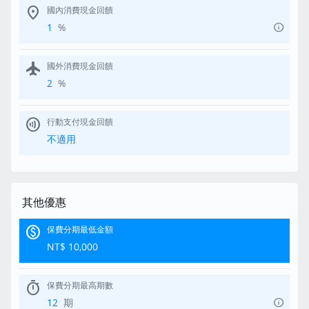
location_on
國內消費現金回饋
info
1
%
flight
國外消費現金回饋
2
%
contactless
行動支付現金回饋
不適用
其他優惠
paid
保費分期最低金額
NT$ 10,000
timer
保費分期最高期數
info
12
期