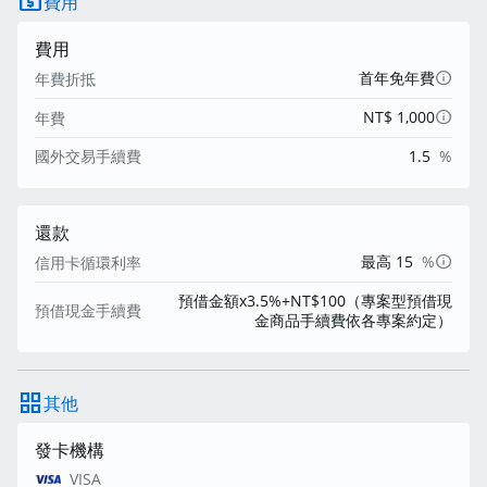
local_atm
費用
費用
info
首年免年費
年費折抵
info
NT$ 1,000
年費
國外交易手續費
1.5
%
還款
info
最高 15
%
信用卡循環利率
預借金額x3.5%+NT$100（專案型預借現
預借現金手續費
金商品手續費依各專案約定）
grid_view
其他
發卡機構
VISA