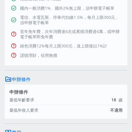
check_circle
國內一般消費1%、國外2%無上限，須申辦電子帳單
電信、水電瓦斯、停車代扣繳1.5%，每月上限300元，
check_circle
須申辦電子帳單
首年免年費，次年消費達6次或累積消費達6萬，或申辦
help
電子帳單即免年費
help
綠色消費12%每月上限300元，達上限後以1%計
help
謹慎理財，信用無價
rule_folder
申辦條件
申辦條件
最低年齡要求
18
歲
最低年收入要求
不適用