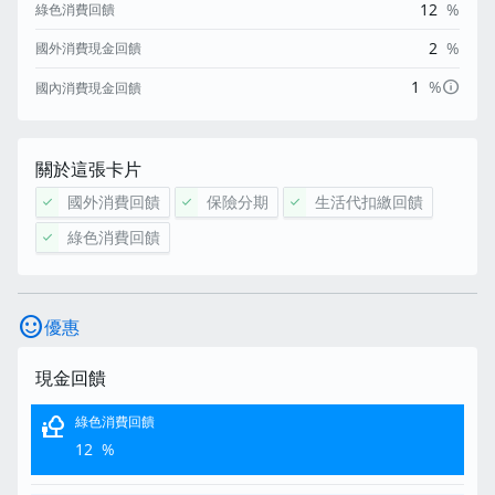
12
%
綠色消費回饋
2
%
國外消費現金回饋
info
1
%
國內消費現金回饋
關於這張卡片
國外消費回饋
保險分期
生活代扣繳回饋
check
check
check
綠色消費回饋
check
sentiment_satisfied
優惠
現金回饋
nature_people
綠色消費回饋
12
%