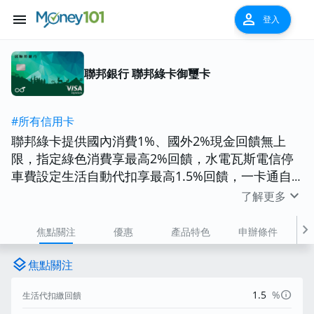
menu
person
登入
聯邦銀行 聯邦綠卡御璽卡
#所有信用卡
聯邦綠卡提供國內消費1%、國外2%現金回饋無上
限，指定綠色消費享最高2%回饋，水電瓦斯電信停
車費設定生活自動代扣享最高1.5%回饋，一卡通自
動加值享筆筆2%% iPASS MONEY儲值金回饋無上
expand_more
了解更多
限，前一月一般消費達八千可享每月五次、每次兩小
時免費市區停車優惠。
chevron_right
焦點關注
優惠
產品特色
申辦條件
費
layers
焦點關注
info
1.5
%
生活代扣繳回饋