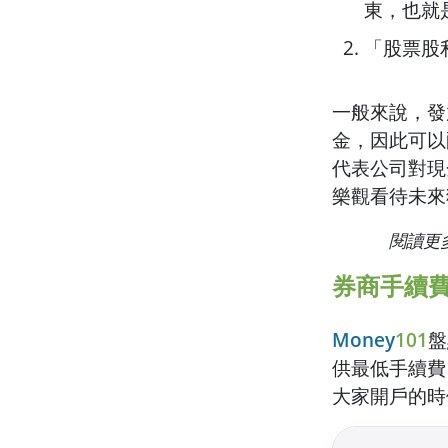
東，也就
「股票股
一般來說，發
金，因此可以
代表公司對現
樂觀看待未來
閱讀更
券商手續
Money
101
盤
供最低手續費
大家開戶的時