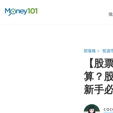
信
部落格
投資
【股
算？
新手
COC