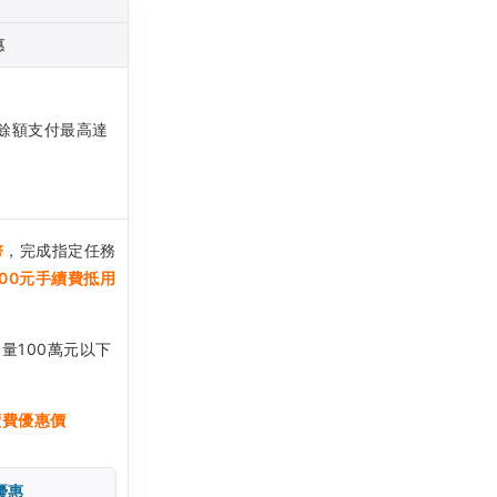
惠
餘額支付最高達
幣
，完成指定任務
500元手續費抵用
量100萬元以下
續費優惠價
優惠