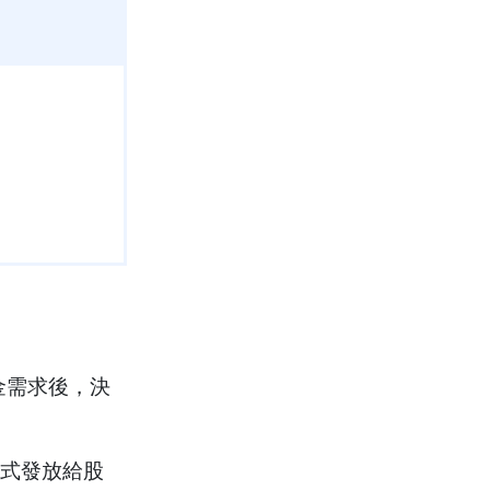
金需求後，決
式發放給股