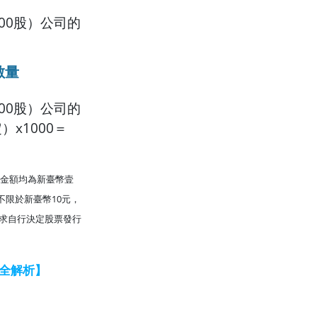
00股）公司的
數量
00股）公司的
x1000＝
股金額均為新臺幣壹
限於新臺幣10元，
需求自行決定股票發行
率全解析】