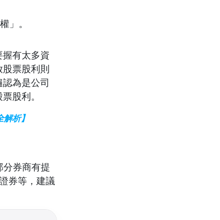
權」。
要握有太多資
放股票股利則
遍認為是公司
股票股利。
錄全解析】
部分券商有提
證券等，建議