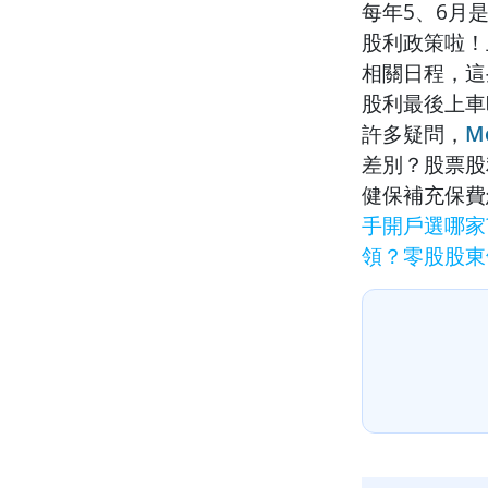
每年5、6月
股利政策啦！
相關日程，這
股利最後上車
許多疑問，
M
差別？股票股
健保補充保費
手開戶選哪家
領？零股股東