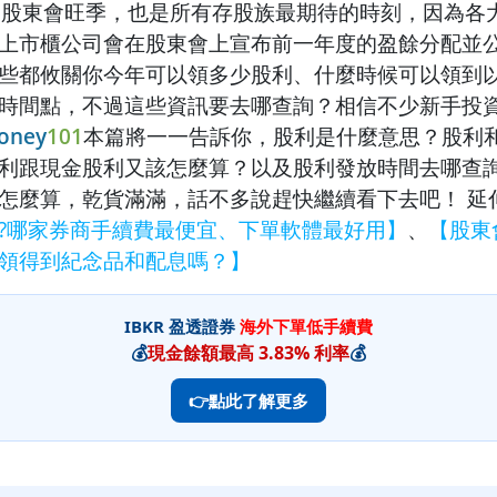
是股東會旺季，也是所有存股族最期待的時刻，因為各
上市櫃公司會在股東會上宣布前一年度的盈餘分配並
些都攸關你今年可以領多少股利、什麼時候可以領到
時間點，不過這些資訊要去哪查詢？相信不少新手投
oney
101
本篇將一一告訴你，股利是什麼意思？股利
利跟現金股利又該怎麼算？以及股利發放時間去哪查
怎麼算，乾貨滿滿，話不多說趕快繼續看下去吧！
延
?哪家券商手續費最便宜、下單軟體最好用】
、
【股東
領得到紀念品和配息嗎？】
IBKR 盈透證券
海外下單低手續費
💰
現金餘額最高 3.83% 利率
💰
👉點此了解更多