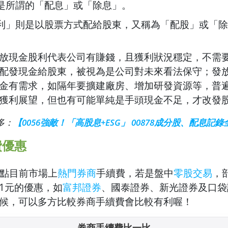
是所謂的「配息」或「除息」。
利」則是以股票方式配給股東，又稱為「配股」或「除
放現金股利代表公司有賺錢，且獲利狀況穩定，不需
配發現金給股東，被視為是公司對未來看法保守；發
金有需求，如隔年要擴建廠房、增加研發資源等，普
獲利展望，但也有可能單純是手頭現金不足，才改發
多：
【0056強敵！「高股息+ESG」 00878成分股、配息記
費優惠
點目前市場上
熱門券商
手續費，若是盤中
零股交易
，
1元的優惠，如
富邦證券
、國泰證券、新光證券及
口袋
候，可以多方比較券商手續費會比較有利喔！
券商手續費比一比