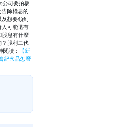
大公司要拍板
公告除權息的
以及想要領到
資人可能還有
和股息有什麼
詢？股利二代
伸閱讀：
【新
會紀念品怎麼