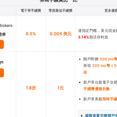
電子單手續費
零股最低手續費
更多優
達指定門檻，美元現金
0.5%
0.005 美元
證券
3.14%
類活存利息
開戶即贈
500 mo
帳戶
再領
200 mo幣＋
金
新戶享台股電子交易
1.8折
1元
手續費優惠折數
新戶享美股
限時手
展開查看完整開戶