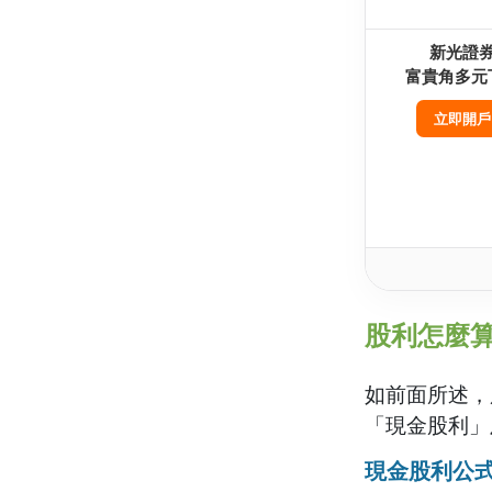
新光證
富貴角多元
立即開戶
股利怎麼
如前面所述，
「現金股利」
現金股利公式