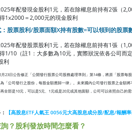
025年配發現金股利1元，若在除權息前持有2張（2,0
1x2000＝2,000元的現金股利
：股票股利/股票面額X持有股數=可以領到的股票
025年配發股票股利1元，若在除權息前持有1張（1,0
1/10（註1：大多數為10元，實際狀況依各公司而定）
股利
年12月23日公告修正「公開發行股票公司股務處理準則」第14條，將原「股票每
為「公司發行之股份，每股金額應歸一律」。未來國內公司發行股票之金額將不
再全部是10元，可以是5元、1元或是20元或其他面額，公司可以依照自己的
多：
【高股息ETF人氣王 0056元大高股息成分股/配息/報酬
查詢？股利發放時間怎麼看？