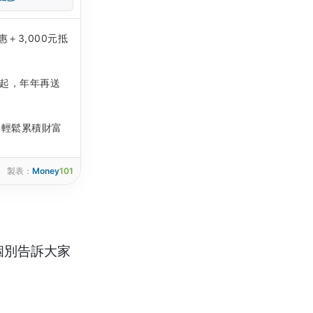
＋3,000元抵
元起，年年再送
金
，輕鬆累積財富
製表：
Money
101
個別告訴大家