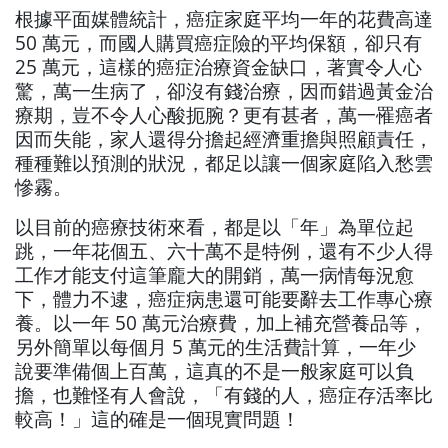
根據平面媒體統計，癌症家庭平均一年的花費高達
50 萬元，而國人購買癌症險的平均保額，卻只有
25 萬元，這樣的癌症治療資金缺口，著實令人心
驚，萬一生病了，卻沒有錢治療，因而錯過黃金治
療期，豈不令人心酸扼腕？更有甚者，萬一罹癌者
因而失能，家人還得分擔起經濟重擔與照顧責任，
種種難以預測的狀況，都足以讓一個家庭陷入愁雲
慘霧。
以目前的癌療技術來看，都是以「年」為單位起
跳，一年花個五、六十萬不是特例，還有不少人得
工作才能支付這筆龐大的開銷，萬一病情每況愈
下，體力不逮，癌症病患還可能要辭去工作專心療
養。以一年 50 萬元治療費，加上補充營養品等，
另外簡單以每個月 5 萬元的生活費計算，一年少
說要準備個上百萬，這真的不是一般家庭可以負
擔，也難怪有人會說，「有錢的人，癌症存活率比
較高！」這的確是一個現實問題！