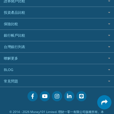
證券開戶比較
精選推薦
最完整貸款資訊一次看
國內外現金回饋
台股證券戶
投資產品比較
繳稅貸款
繳稅優惠
美股證券戶
貸款計算機
機器人投資
保險比較
航空哩程回饋
車貸計算機
加密貨幣
加油優惠
住宅險
銀行帳戶比較
精選貸款推薦
外幣定存
分期零利率優惠
汽車保險
信貸利率比較
財富管理帳戶
台灣銀行列表
首刷禮優惠
機車保險
一般個人貸款
數位存款帳戶
信用卡繳保費優惠
寵物險
銀行與合作機構列表
暸解更多
優質客戶貸款
美元定存
電影優惠
銀行客服電話
既有客戶貸款
加入我們
網購優惠
BLOG
低手續費貸款
訂閱電子報
行動支付優惠
專欄文章
小額借款
常見問題
媒體聯絡
旅遊訂房優惠
循環貸款
聯盟行銷
活動禮贈品兌換相關
美食餐廳優惠
汽機車貸款比較
服務條款
會員相關常見問題
機場接送優惠
房貸利率比較
隱私政策
關於Money101.com.tw
高鐵優惠
信用貸款銀行列表
© 2014 - 2026 Money101 Limited. 理財一零一有限公司版權所有。本
關於我們
金融商品常見問題