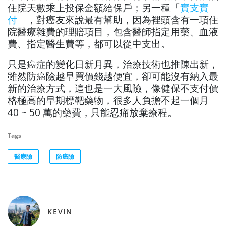
住院天數乘上投保金額給保戶；另一種「
實支實
付
」，對癌友來說最有幫助，因為裡頭含有一項住
院醫療雜費的理賠項目，包含醫師指定用藥、血液
費、指定醫生費等，都可以從中支出。
只是癌症的變化日新月異，治療技術也推陳出新，
雖然防癌險越早買價錢越便宜，卻可能沒有納入最
新的治療方式，這也是一大風險，像健保不支付價
格極高的早期標靶藥物，很多人負擔不起一個月
40 ~ 50 萬的藥費，只能忍痛放棄療程。
Tags
醫療險
防癌險
KEVIN