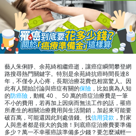
藝人朱俐靜、
余苑綺相繼癌逝
，讓癌症瞬間攀登網
路搜尋熱門關鍵字。特別是余苑綺抗癌時間長達8
年，不僅令人心疼，長期治療花費也相當驚人。因
此有人開始討論與癌症有關的
保險
，比如廣為人知
的
防癌險
，動輒 40 、 50 萬的癌症治療費是一筆
不小的費用，若再加上因病而無法工作的話，罹癌
所產生的相關治療費用與生活開銷，加起來可能要
破百萬，可能還因此到處借錢、找
信用貸款
，對家
人與患者都是很大的負擔！到底癌症治療費要準備
多少？萬一不幸罹癌該準備多少錢？要怎麼減輕一