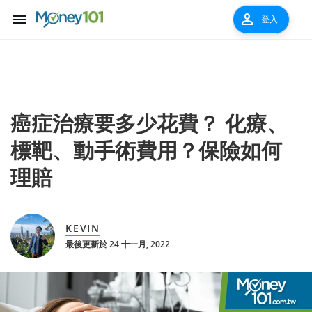
menu
person
登入
癌症治療要多少花費？ 化療、
標靶、動手術費用？保險如何
理賠
KEVIN
最後更新於 24 十一月, 2022