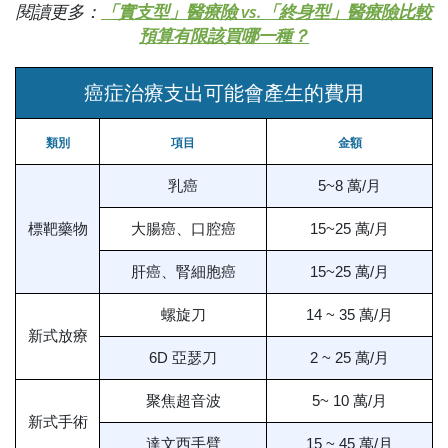
閱讀更多：
「實支型」醫療險 vs.「終身型」醫療險比較
預算有限該買哪一種？
癌症治療支出可能會產生的費用
類別
項目
金額
乳癌
5~8 萬/月
標靶藥物
大腸癌、口腔癌
15~25 萬/月
肝癌、腎細胞癌
15~25 萬/月
螺旋刀
14 ~ 35 萬/月
新式放療
6D 亞瑟刀
2 ~ 25 萬/月
聚焦超音波
5~ 10 萬/月
新式手術
達文西手臂
15 ~ 45 萬/月