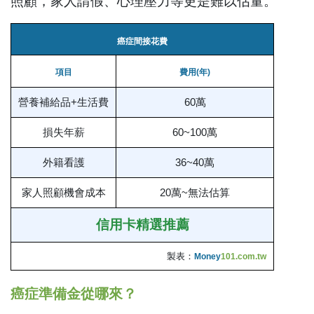
照顧，家人請假、心理壓力等更是難以估量。
癌症間接花費
項目
費用(年)
營養補給品+生活費
60萬
損失年薪
60~100萬
外籍看護
36~40萬
家人照顧機會成本
20萬~無法估算
信用卡精選推薦
製表：
Money
101.com.tw
癌症準備金從哪來？