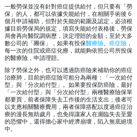
一般勞保並沒有針對癌症提供給付，但只要有「勞
保」的人，都可以依據失能給付，在相關手術後 6
個月申請補助，但對於失能的範圍及認定，必須根
據目前勞保局的規定，填寫失能給付表格後，勞保
局會再向醫院調病歷，決定理賠的金額；至於大多
數公司的「團保」，如果有投保
醫療險
、
癌症險
，
每一次的住院或癌症化療，就能夠依照公司所投保
的醫療險，申請理賠。
除了勞保之外，也可以透過防癌險來補助你的癌症
治療肺，目前的癌症險可粗分為兩種：「一次給付
型」與「分次給付型」。如果要投保防癌險，最好
「一次給付型」與「分次給付型」兩種醫療險保單
都要買，前者保障失去工作後的生活支出；後者可
以支應相關醫療費用，兩者保障搭配以度過癌症治
療的漫長無助歲月，也免得讓家人在瀕臨失去至愛
的恐懼中，還得擔心家中經濟崩壞，陷入無底絕境
中。