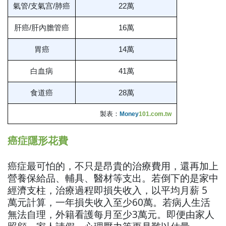
氣管/支氣宫/肺癌
22萬
肝癌/肝內膽管癌
16萬
胃癌
14萬
白血病
41萬
食道癌
28萬
製表：
Money
101.com.tw
癌症隱形花費
癌症最可怕的，不只是昂貴的治療費用，還再加上
營養保給品、輔具、醫材等支出。若倒下的是家中
經濟支柱，治療過程即損失收入，以平均月薪 5
萬元計算，一年損失收入至少60萬。若病人生活
無法自理，外籍看護每月至少3萬元。即便由家人