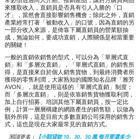
來獲取收入，直銷員是否具有引人入勝的「口
才」，當然會直接影響銷售機會；除此之外，直銷
產業經常打著「被動收入」的口號，因為直銷的另
一部分收入來源，是倚靠下屬直銷員的營業額抽
成，無論如何，要成功直銷，人際關係是相當重要
的關鍵！
一般的直銷依銷售的型式，可以分為「單層式直
銷」和「多層次直銷」，「單層式直銷」的銷售所
得，是直接來自於個人銷售貨物，到最終消費者所
獲得的零售利潤，大家熟知的國際知名品牌「雅芳
AVON」，就是使用這樣的「單層式直銷」制度；
而「多層次直銷」，則是依靠銷售貨物獲取利潤，
加上自行招募、培訓其他下屬直銷員，按一定比
例，計算一層層構建的網路產生的銷售額，以做為
額外所得，這是目前大多數直銷公司採用的銷售方
式，這也是現在大家最常見的直銷方式。
閱讀更多：
【小額貸款 10、30、50 萬 每月要還多少