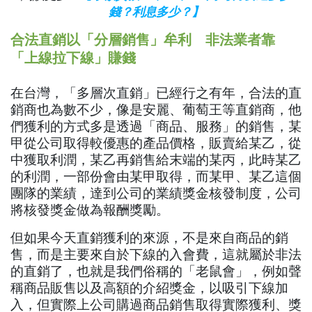
錢？利息多少？】
合法直銷以「分層銷售」牟利 非法業者靠
「上線拉下線」賺錢
在台灣，「多層次直銷」已經行之有年，合法的直
銷商也為數不少，像是安麗、葡萄王等直銷商，他
們獲利的方式多是透過「商品、服務」的銷售，某
甲從公司取得較優惠的產品價格，販賣給某乙，從
中獲取利潤，某乙再銷售給末端的某丙，此時某乙
的利潤，一部份會由某甲取得，而某甲、某乙這個
團隊的業績，達到公司的業績獎金核發制度，公司
將核發獎金做為報酬獎勵。
但如果今天直銷獲利的來源，不是來自商品的銷
售，而是主要來自於下線的入會費，這就屬於非法
的直銷了，也就是我們俗稱的「老鼠會」，例如聲
稱商品販售以及高額的介紹獎金，以吸引下線加
入，但實際上公司購過商品銷售取得實際獲利、獎