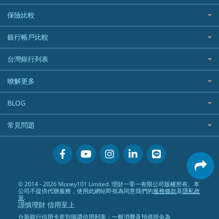
繳稅優惠
美股證券戶
貸款計算機
機器人投資
保險比較
航空哩程回饋
車貸計算機
加密貨幣
加油優惠
住宅險
銀行帳戶比較
精選貸款推薦
外幣定存
分期零利率優惠
汽車保險
信貸利率比較
財富管理帳戶
台灣銀行列表
首刷禮優惠
機車保險
一般個人貸款
數位存款帳戶
信用卡繳保費優惠
寵物險
銀行與合作機構列表
暸解更多
優質客戶貸款
美元定存
電影優惠
銀行客服電話
既有客戶貸款
加入我們
網購優惠
BLOG
低手續費貸款
訂閱電子報
行動支付優惠
專欄文章
小額借款
常見問題
媒體聯絡
旅遊訂房優惠
循環貸款
聯盟行銷
活動禮贈品兌換相關
美食餐廳優惠
汽機車貸款比較
服務條款
會員相關常見問題
機場接送優惠
房貸利率比較
隱私政策
關於Money101.com.tw
高鐵優惠
信用貸款銀行列表
© 2014 - 2026 Money101 Limited. 理財一零一有限公司版權所有。本
關於我們
金融商品常見問題
公司不提供代辦服務，使用此網站即視為同意我們的
服務條款
及
隱私政
債務整合
策
.
謹慎理財 信用至上
24小時內入帳貸款
台新銀行信用卡差別循環信用利率：一般消費及預借現金為