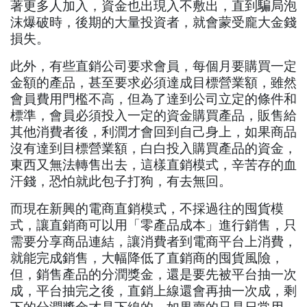
著更多人加入，資金也出現入不敷出，直到騙局泡
沫爆破時，後期的大量投資者，就會蒙受龐大金錢
損失。
此外，有些直銷公司要求會員，每個月要購買一定
金額的產品，甚至要求必須達成目標營業額，雖然
會員費用門檻不高，但為了達到公司立定的條件和
標準，會員必須投入一定的資金購買產品，販售給
其他消費者後，利潤才會回到自己身上，如果商品
沒有達到目標營業額，白白投入購買產品的資金，
東西又無法轉售出去，這樣直銷模式，辛苦存的血
汗錢，恐怕就此包子打狗，有去無回。
而現在新興的電商直銷模式，不採過往的囤貨模
式，讓直銷商可以用「零產品成本」進行銷售，只
需要分享商品連結，讓消費者到電商平台上消費，
就能完成銷售，大幅降低了直銷商的囤貨風險，
但，銷售產品的分潤獎金，還是要先被平台抽一次
成，平台抽完之後，直銷上線還會再抽一次成，剩
下的分潤獎金才是下線的，如果賣的只是日常用