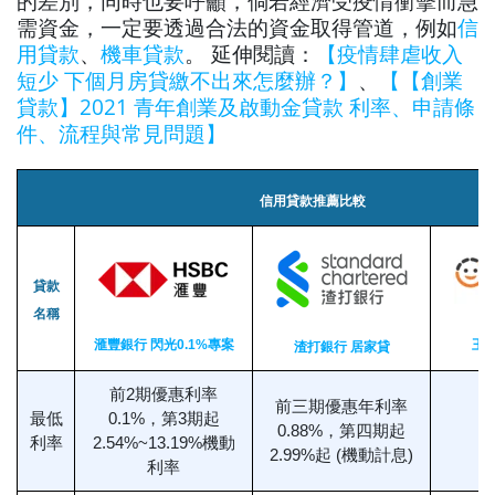
的差別，同時也要呼籲，倘若經濟受疫情衝擊而急
需資金，一定要透過合法的資金取得管道，例如
信
用貸款
、
機車貸款
。
延伸閱讀：
【疫情肆虐收入
短少 下個月房貸繳不出來怎麼辦？】
、
【【創業
貸款】2021 青年創業及啟動金貸款 利率、申請條
件、流程與常見問題】
信用貸款推薦比較
貸款
名稱
滙豐銀行 閃光0.1%專案
王
渣打銀行 居家貸
前2期優惠利率
前三期優惠年利率
最低
0.1%，第3期起
0.88%，第四期起
利率
2.54%~13.19%機動
2.99%起 (機動計息)
利率