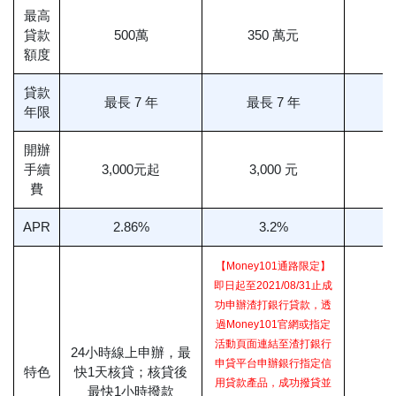
最高
貸款
500萬
350 萬元
額度
貸款
最長 7 年
最長 7 年
年限
開辦
手續
3,000元起
3,000 元
費
APR
2.86%
3.2%
【Money101通路限定】
即日起至2021/08/31止成
功申辦渣打銀行貸款，透
過Money101官網或指定
活動頁面連結至渣打銀行
24小時線上申辦，最
申貸平台申辦銀行指定信
特色
快1天核貸；核貸後
用貸款產品，成功撥貸並
最快1小時撥款