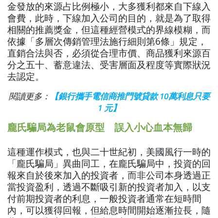
金發放的來源占比例極小，大多獲利都來自下線入
會費，此時，下線加入公司的目的，就是為了取得
相關的推薦獎金，但這種經營模式的界線模糊，而
依據「多層次傳銷管理法施行細則第6條」規定，
直銷合法與否，必須從合理市價、商品獲利來源百
分之五十、蓄意違法、受害層面及程度等實際狀況
去認定。
閱讀更多：
【銀行攜手電信商推門號貸款 10萬利息只要
1 元】
龐氏騙局為老鼠會原型 誤入小心血本無歸
這種運作模式，也與二十世紀初，美國風行一時的
「龐氏騙局」異曲同工，在龐氏騙局中，投資的回
報來自於後來加入的投資者，而非公司本身透過正
當投資盈利，透過不斷吸引新的投資者加入，以支
付前期投資者的利息，一般投資者通常在短時間
內，可以獲得回報，但給息時間開始逐漸拉長，隨