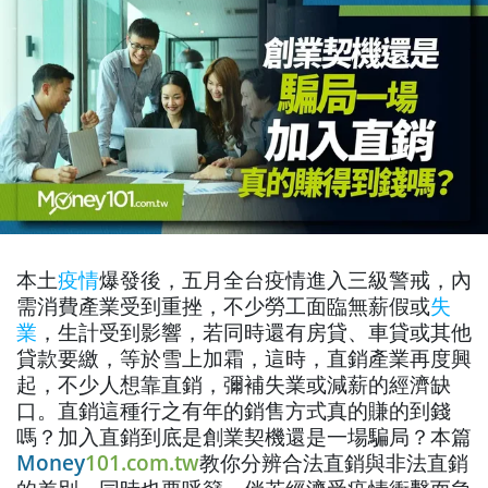
本土
疫情
爆發後，五月全台疫情進入三級警戒，內
需消費產業受到重挫，不少勞工面臨無薪假或
失
業
，生計受到影響，若同時還有房貸、車貸或其他
貸款要繳，等於雪上加霜，這時，直銷產業再度興
起，不少人想靠直銷，彌補失業或減薪的經濟缺
口。直銷這種行之有年的銷售方式真的賺的到錢
嗎？加入直銷到底是創業契機還是一場騙局？本篇
Money
101.com.tw
教你分辨合法直銷與非法直銷