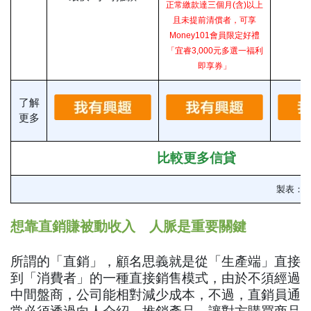
正常繳款達三個月(含)以上
且未提前清償者，可享
Money101會員限定好禮
「宜睿3,000元多選一福利
即享券」
了解
更多
比較更多信貸
製表：
M
想靠直銷賺被動收入 人脈是重要關鍵
所謂的「直銷」，顧名思義就是從「生產端」直接
到「消費者」的一種直接銷售模式，由於不須經過
中間盤商，公司能相對減少成本，不過，直銷員通
常必須透過向人介紹、推銷產品，讓對方購買商品