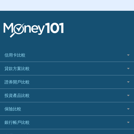
信用卡比較
信用卡情境類別推薦
貸款方案比較
所有信用卡
快速線上貸款推薦
證券開戶比較
精選推薦
最完整貸款資訊一次看
國內外現金回饋
台股證券戶
投資產品比較
繳稅貸款
繳稅優惠
美股證券戶
貸款計算機
機器人投資
保險比較
航空哩程回饋
車貸計算機
加密貨幣
加油優惠
住宅險
銀行帳戶比較
精選貸款推薦
外幣定存
分期零利率優惠
汽車保險
信貸利率比較