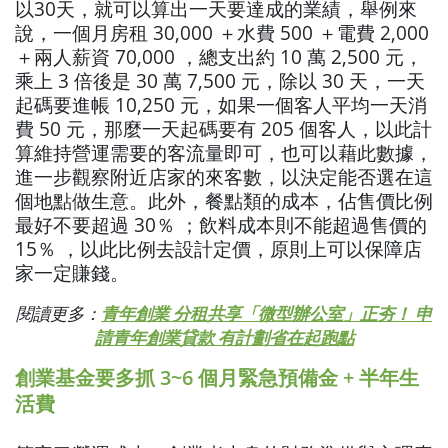
以30天，就可以算出一天要達成的業績，舉例來
說，一個月房租 30,000 ＋水費 500 ＋電費 2,000
＋兩人薪資 70,000 ，總支出約 10 萬 2,500 元，
乘上 3 倍後是 30 萬 7,500 元，除以 30 天，一天
起碼要進帳 10,250 元，如果一個客人平均一天消
費 50 元，那麼一天起碼要有 205 個客人，以此計
算維持營運需要的客流量即可，也可以藉此數據，
進一步觀察附近店家的來客數，以決定能否選在這
個地點做生意。此外，餐點類的成本，佔售價比例
最好不要超過 30％ ；飲料成本則不能超過售價的
15％ ，以此比例去設計定價，原則上可以保障店
家一定賺錢。
閱讀更多：
青年創業 分租共享「微型辦公室」正夯！ 申
請青年創業貸款 有計劃省在起跑點
創業基金要多抓 3~6 個月緊急預備金 + 半年生
活費