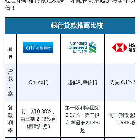
倍！
銀行貸款推薦比較
銀
行
貸
款
Online貸
超低利率信貸
閃光 0.1% 
方
案
貸
第一段利率固定
前二期 0.88%，
款
0.07%；第二段
前三期優惠利
第三期 2.76% 起
利
利率最低2.98%
1.58% 起
(機動計息)
率
起