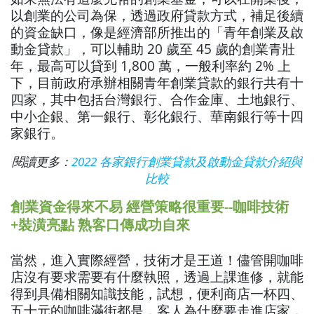
以創業的公司為保，透過政府貸款方式，補足後續
的資金缺口，像是經濟部所推出的「青年創業及啟
動金貸款」，可以輔助 20 歲至 45 歲的創業青壯
年，最高可以貸到 1,800 萬，一般利率約 2% 上
下，目前政府承辦相關青年創業貸款的銀行共有十
四家，其中包括台灣銀行、合作金庫、土地銀行、
中小企銀、第一銀行、彰化銀行、華南銀行等十四
家銀行。
閱讀更多：
2022 各家銀行創業貸款及啟動金貸款介紹與
比較
創業資金得來不易 經營策略很重要--咖啡技術
+裝潢亮點 熟客口傳成功自來
當然，進入實際經營，技術才是王道！儘管開咖啡
店沒有要求需要有什麼執照，透過上課進修，就能
得到具備相關知識技能，試想，便利商店一杯四、
五十元的咖啡滿街都是，客人為什麼要走進店家，