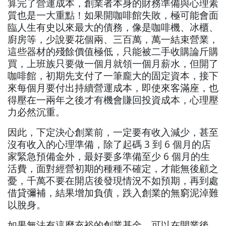
算完了營運成本，創業者本身的財務準備與心理素
質也是一大重點！如果開咖啡館失敗，極可能會面
臨人生有史以來最大的債務，像是咖啡機、冰櫃、
廚房等，少說要花個兩、三百萬，萬一結束營業，
這些器材的殘餘價值極低，只能被二手收購論斤購
買，上班族只要做一個月就領一個月薪水，但開了
咖啡館，初期先支付了一筆龐大的固定資本，接下
來每個月要付出持續營運成本，即使來客滿座，也
得壓在一兩年之後才有機會賺回投資成本，心理壓
力必然沉重。
因此，下定決心創業前，一定要有收入減少，甚至
沒有收入的心理準備，除了起碼 3 到 6 個月的店
家緊急預備金外，最好要多準備至少 6 個月的生
活費，面對經營初期的種種不確定，才能無後顧之
憂，千萬不要在開店後發現情況不如預期，再到處
借貸彌補，結果增加負債，跌入創業的無窮泥淖難
以脫身。
如果無法有這麼充裕的創業基金，可以在開業後，