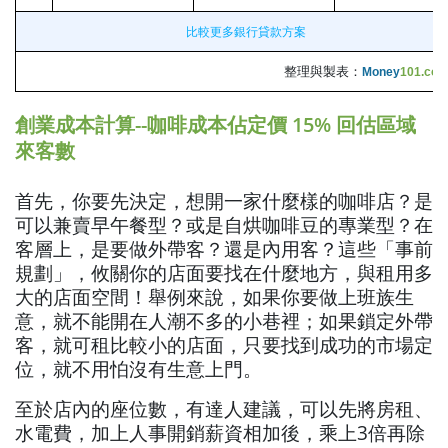
比較更多銀行貸款方案
整理與製表：
Money
101.com
創業成本計算--咖啡成本佔定價 15% 回估區域
來客數
首先，你要先決定，想開一家什麼樣的咖啡店？是
可以兼賣早午餐型？或是自烘咖啡豆的專業型？在
客層上，是要做外帶客？還是內用客？這些「事前
規劃」，攸關你的店面要找在什麼地方，與租用多
大的店面空間！舉例來說，如果你要做上班族生
意，就不能開在人潮不多的小巷裡；如果鎖定外帶
客，就可租比較小的店面，只要找到成功的市場定
位，就不用怕沒有生意上門。
至於店內的座位數，有達人建議，可以先將房租、
水電費，加上人事開銷薪資相加後，乘上3倍再除