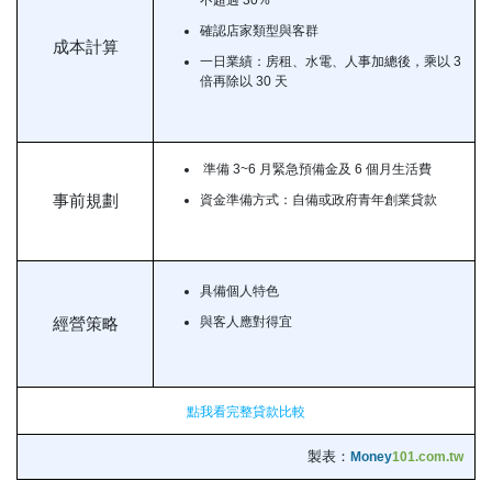
確認店家類型與客群
成本計算
一日業績：房租、水電、人事加總後，乘以 3
倍再除以 30 天
準備 3~6 月緊急預備金及 6 個月生活費
事前規劃
資金準備方式：自備或政府青年創業貸款
具備個人特色
與客人應對得宜
經營策略
點我看完整貸款比較
製表：
Money
101.com.tw