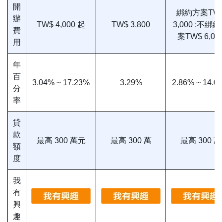
開
綁約方案TW
辦
TW$ 4,000 起
TW$ 3,800
3,000 ;不綁
費
案TW$ 6,00
用
年
百
3.04% ~ 17.23%
3.29%
2.86% ~ 14.0
分
率
貸
款
最高 300 萬元
最高 300 萬
最高 300 萬
額
度
我
有
興
趣