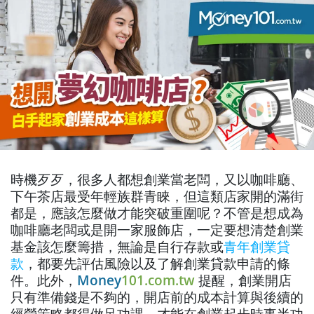
時機歹歹，很多人都想創業當老闆，又以咖啡廳、
下午茶店最受年輕族群青睞，但這類店家開的滿街
都是，應該怎麼做才能突破重圍呢？不管是想成為
咖啡廳老闆或是開一家服飾店，一定要想清楚創業
基金該怎麼籌措，無論是自行存款或
青年創業貸
款
，都要先評估風險以及了解創業貸款申請的條
件。此外，
Money
101.com.tw
提醒，創業開店
只有準備錢是不夠的，開店前的成本計算與後續的
經營策略都得做足功課，才能在創業起步時事半功