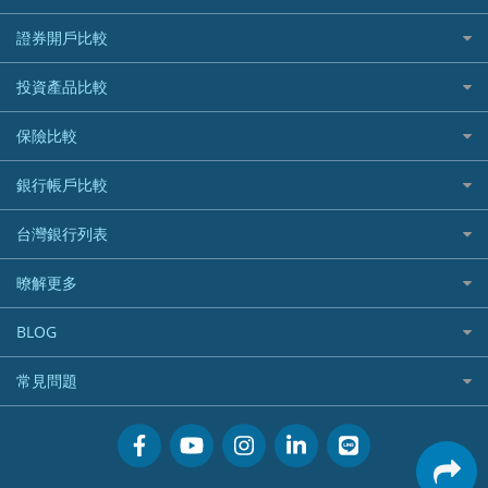
所有信用卡
快速線上貸款推薦
證券開戶比較
精選推薦
最完整貸款資訊一次看
國內外現金回饋
台股證券戶
投資產品比較
繳稅貸款
繳稅優惠
美股證券戶
貸款計算機
機器人投資
保險比較
航空哩程回饋
車貸計算機
加密貨幣
加油優惠
住宅險
銀行帳戶比較
精選貸款推薦
外幣定存
分期零利率優惠
汽車保險
信貸利率比較
財富管理帳戶
台灣銀行列表
首刷禮優惠
機車保險
一般個人貸款
數位存款帳戶
信用卡繳保費優惠
寵物險
銀行與合作機構列表
暸解更多
優質客戶貸款
美元定存
電影優惠
銀行客服電話
既有客戶貸款
加入我們
網購優惠
BLOG
低手續費貸款
訂閱電子報
行動支付優惠
專欄文章
小額借款
常見問題
媒體聯絡
旅遊訂房優惠
循環貸款
聯盟行銷
活動禮贈品兌換相關
美食餐廳優惠
汽機車貸款比較
服務條款
會員相關常見問題
機場接送優惠
房貸利率比較
隱私政策