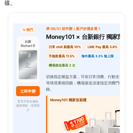
碟。
🎁 08/31 前申辦｜新戶好禮多選 1
✨ 熱門
Money101 × 台新銀行 獨家限定
台新
Richart卡
日常 chill 刷最高 10%
LINE Pay 最高 3.8%
手搖飲最高 11.5%
海外最高 3.3% 無上限
機場接送最高 2 次
切換指定權益方案，可依日常消費、行動支付、海
等情境累積回饋；機場接送須達指定消費門檻並完
錄。
立即申辦
Money101 獨家首刷禮
🔒 官方安全連結
謹慎理財・信用至
上