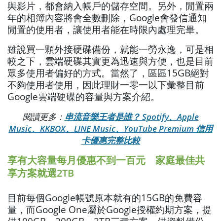
與影片，都會納入帳戶的儲存空間。另外，閒置兩
年的相簿內容將會全數刪除，Google會發信通知
閒置的使用者，讓使用者能在時限內處理完畢。
雖說買一顆外接硬碟備份，就能一勞永逸，可是相
較之下，雲端硬碟其實更為迅速與方便，也是目前
眾多使用者偏好的方式。當然了，區區15GB絕對
不夠使用者使用，因此理財一零一以下彙整目前
Google雲端硬碟的容量與方案介紹。
閱讀更多：
串流音樂王者是誰？ Spotify、Apple
Music、KKBOX、LINE Music、YouTube Premium 信用
卡優惠完整比較
享有大容量每月優惠不到一百元 家庭最佳共
享方案就選2TB
目前每個Google帳號原本就有的15GB的免費容
量，而Google One屬於Google授權約期方案，提