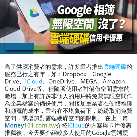
為了供應消費者的需求，許多業者推出
雲端硬碟
的
服務已行之有年，如：Dropbox、Google
Drive、
iCloud
、OneDrive、MEGA、Amazon
Cloud Drive等。但隨著使用者對備份空間需求的
激增，加上有許多非個人的用戶將免費無限空間作
為企業檔案的備份使用，間接加重業者在硬體維護
和頻寬的成本，業者在不堪負荷下，紛紛取消免費
空間，或增加對雲端硬碟空間的限制。
在上一篇
Money
101.com.tw
介紹
iCloud
的方案與卡片優惠
推薦後，今天要介紹較多人使用的Google雲端硬