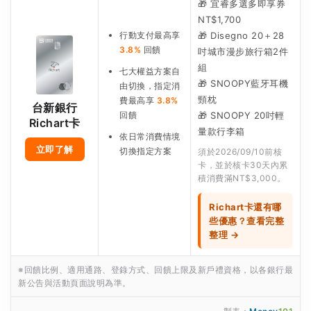
🎁 宜睿多選多即享券
NT$1,700
行動支付最高享
🎁 Disegno 20＋28
3.8%
回饋
吋城市漫步旅行箱2件
組
七大權益方案自
🎁 SNOOPY藍牙耳機
由切換，指定消
頸枕
費最高享
3.8%
台新銀行
回饋
🎁 SNOOPY 20吋輕
Richart卡
量款行李箱
依日常消費情境
立即了解
切換指定方案
須於2026/09/10前核
卡，並於核卡30天內累
積消費滿NT$3,000。
Richart卡還有哪
些優惠？查看完整
整理 →
※回饋比例、適用通路、登錄方式、回饋上限及新戶禮資格，以各銀行最
新公告與活動頁面說明為準。