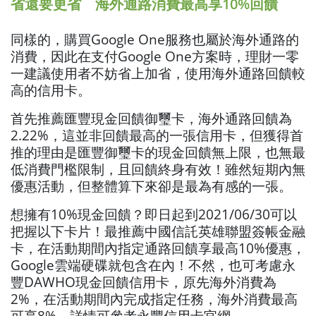
省還要更省 海外通路消費最高享10%回饋
同樣的，購買Google One服務也屬於海外通路的
消費，因此在支付Google One方案時，理財一零
一建議使用者不妨省上加省，使用海外通路回饋較
高的信用卡。
首先推薦匯豐現金回饋御璽卡，海外通路回饋為
2.22%，這並非回饋最高的一張信用卡，但獲得首
推的理由是匯豐御璽卡的現金回饋無上限，也無最
低消費門檻限制，且回饋終身有效！雖然短期內無
優惠活動，但整體算下來卻是最為有感的一張。
想擁有10%現金回饋？即日起到2021/06/30可以
把握以下卡片！最推薦中國信託英雄聯盟簽帳金融
卡，在活動期間內指定通路回饋享最高10%優惠，
Google雲端硬碟就包含在內！不然，也可考慮永
豐DAWHO現金回饋信用卡，原先海外消費為
2%，在活動期間內完成指定任務，海外消費最高
可享8%，詳情可參考永豐信用卡官網。