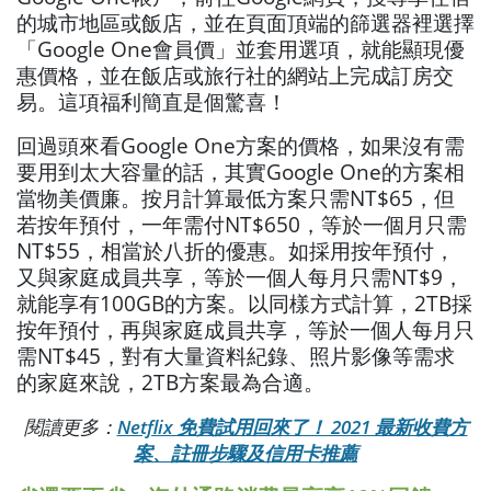
的城市地區或飯店，並在頁面頂端的篩選器裡選擇
「Google One會員價」並套用選項，就能顯現優
惠價格，並在飯店或旅行社的網站上完成訂房交
易。這項福利簡直是個驚喜！
回過頭來看Google One方案的價格，如果沒有需
要用到太大容量的話，其實Google One的方案相
當物美價廉。按月計算最低方案只需NT$65，但
若按年預付，一年需付NT$650，等於一個月只需
NT$55，相當於八折的優惠。如採用按年預付，
又與家庭成員共享，等於一個人每月只需NT$9，
就能享有100GB的方案。以同樣方式計算，2TB採
按年預付，再與家庭成員共享，等於一個人每月只
需NT$45，對有大量資料紀錄、照片影像等需求
的家庭來說，2TB方案最為合適。
閱讀更多：
Netflix 免費試用回來了！ 2021 最新收費方
案、註冊步驟及信用卡推薦