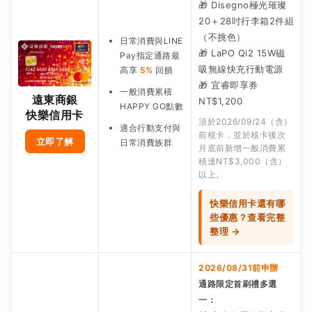
🎁 Disegno極光璀璨
20＋28吋行李箱2件組
（不挑色）
日常消費與LINE
🎁 LaPO Qi2 15W磁
Pay指定通路最
吸無線快充行動電源
高享
5%
回饋
🎁 宜睿即享券
一般消費累積
遠東商銀
NT$1,200
HAPPY GO點數
快樂信用卡
須於2026/09/24（含）
適合行動支付與
前核卡，並於核卡後次
立即了解
日常消費族群
月底前新增一般消費累
積達NT$3,000（含）
以上。
快樂信用卡還有哪
些優惠？查看完整
整理 →
2026/08/31前申辦
通路限定首刷禮多選
一：