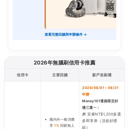
查看完整回饋與申辦條件 →
2026年無腦刷信用卡推薦
信用卡
主要回饋
新戶首刷禮
2026/08/01～08/31
申辦
Money101通路限定好
禮三選一：
🎁 宜睿NT$1,200多選
國內外一般消費
多即享券（頂規好禮
享
1%
回饋無上
組）