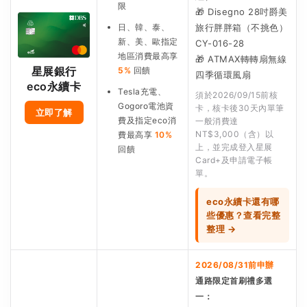
限
🎁 Disegno 28吋爵美
日、韓、泰、
旅行胖胖箱（不挑色）
新、美、歐指定
CY-016-28
地區消費最高享
🎁 ATMAX轉轉扇無線
星展銀行
5%
回饋
四季循環風扇
eco永續卡
Tesla充電、
須於2026/09/15前核
Gogoro電池資
卡，核卡後30天內單筆
立即了解
費及指定eco消
一般消費達
NT$3,000（含）以
費最高享
10%
上，並完成登入星展
回饋
Card+及申請電子帳
單。
eco永續卡還有哪
些優惠？查看完整
整理 →
2026/08/31前申辦
通路限定首刷禮多選
一：