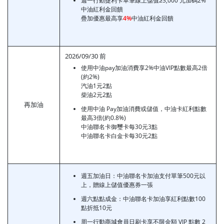
週一行動捷利卡單筆線上儲值≥3,000 元加碼2%
中油紅利金回饋
疊加優惠最高享
4%
中油紅利金回饋
2026/09/30 前
使用中油pay加油消費享2%中油VIP點數最高2倍
(約2%)
汽油1元2點
柴油2元2點
再加油
使用中油 Pay加油消費或儲值，中油卡紅利點數
最高3倍(約0.8%)
中油聯名卡御璽卡每30元3點
中油聯名卡白金卡每30元2點
週五加油日：中油聯名卡加油支付單筆500元以
上，贈線上儲值優惠券一張
週六點點成金：中油聯名卡加油享紅利點數100
點折抵10元
周一行動商城會員日刷卡享不限金額 VIP 點數 2