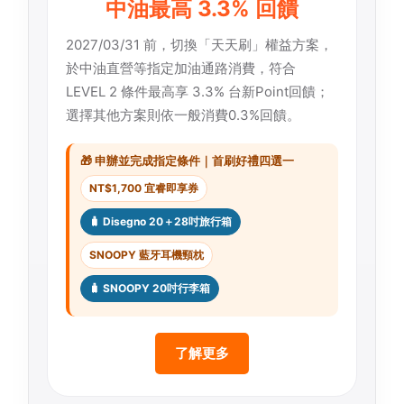
中油最高 3.3% 回饋
2027/03/31 前，切換「天天刷」權益方案，
於中油直營等指定加油通路消費，符合
LEVEL 2 條件最高享 3.3% 台新Point回饋；
選擇其他方案則依一般消費0.3%回饋。
🎁 申辦並完成指定條件｜首刷好禮四選一
NT$1,700 宜睿即享券
🧳 Disegno 20＋28吋旅行箱
SNOOPY 藍牙耳機頸枕
🧳 SNOOPY 20吋行李箱
了解更多