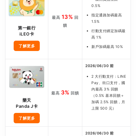
0.5%
指定通路加碼最高
13%
最高
回
1.5%
饋
第一銀行
行動支付綁定加碼最
iLEO卡
高 1%
了解更多
新戶加碼最高 10%
2026/06/30 前
2 大行動支付：LINE
Pay、街口支付，國
內最高 3% 回饋
3%
最高
回饋
（0.5% 基本回饋＋
樂天
加碼 2.5% 回饋，月
Panda J卡
上限 500 元）
了解更多
2026/06/30 前