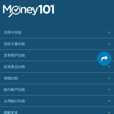
信用卡比較
信用卡情境類別推薦
貸款方案比較
所有信用卡
快速線上貸款推薦
證券開戶比較
精選推薦
最完整貸款資訊一次看
國內外現金回饋
台股證券戶
投資產品比較
繳稅貸款
繳稅優惠
美股證券戶
貸款計算機
機器人投資
保險比較
航空哩程回饋
車貸計算機
加密貨幣
加油優惠
住宅險
銀行帳戶比較
精選貸款推薦
外幣定存
分期零利率優惠
汽車保險
信貸利率比較
財富管理帳戶
台灣銀行列表
首刷禮優惠
機車保險
一般個人貸款
數位存款帳戶
信用卡繳保費優惠
寵物險
銀行與合作機構列表
暸解更多
優質客戶貸款