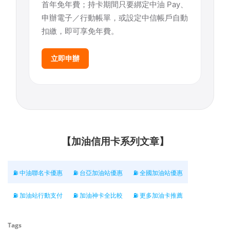
首年免年費；持卡期間只要綁定中油 Pay、
申辦電子／行動帳單，或設定中信帳戶自動
扣繳，即可享免年費。
立即申辦
【加油信用卡系列文章】
⛽ 中油聯名卡優惠
⛽ 台亞加油站優惠
⛽ 全國加油站優惠
⛽ 加油站行動支付
⛽ 加油神卡全比較
⛽ 更多加油卡推薦
Tags