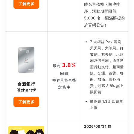
了解更多
饋名單依核卡順序排
序，活動期間限額
5,000 名，額滿將提前
於官網公告）
7 大權益 Pay 著刷、
天天刷、大筆刷、好
饗刷、數去刷、玩旅
刷及假日刷，通路涵
3.8%
最高
蓋行動支付、超商量
回饋
販、交通、百貨、餐
飲、加油、海外消
領券且符合指
台新銀行
費，最高 3.8% 無上
定條件
Richart卡
限回饋
繳保費 1.3% 回饋無
了解更多
上限
2026/08/31 前