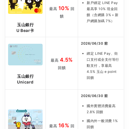
新戶綁定 LINE Pay
10%
最高
回
最高享 10% 現金回
饋（含網購 3%＋新
饋
戶網購加碼 7%）
玉山銀行
U Bear卡
2026/06/30 前
綁定 LINE Pay、街
4.5%
口支付或全支付等行
最高
動支付，享最高
回饋
4.5% 玉山 e point
玉山銀行
回饋
Unicard
2026/06/30 前
國外實體消費最高
2.8% 回饋
國內外一般消費 1%
16%
最高
回
回饋