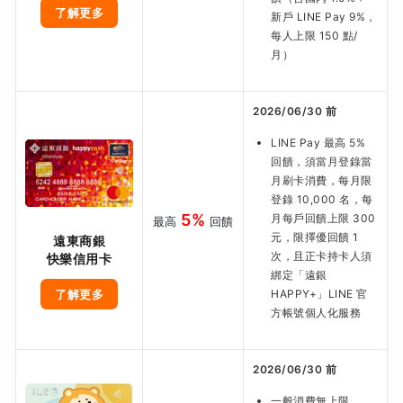
了解更多
新戶 LINE Pay 9%，
每人上限 150 點/
月）
2026/06/30 前
LINE Pay 最高 5%
回饋，須當月登錄當
月刷卡消費，每月限
登錄 10,000 名，每
5%
月每戶回饋上限 300
最高
回饋
元，限擇優回饋 1
遠東商銀
次，且正卡持卡人須
快樂信用卡
綁定「遠銀
了解更多
HAPPY+」LINE 官
方帳號個人化服務
2026/06/30 前
一般消費無上限