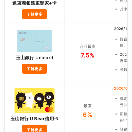
遠東商銀遠東樂家+卡
其中加
了解更多
2026/12
於台灣
饋。
合計最高
7.5%
2026
玉山銀行 Unicard
再享3
了解更多
登錄加
2026/09
綁定中
元並完
最高
6%
回饋包
玉山銀行 U Bear信用卡
point
登錄加
了解更多