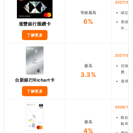
2027/06
等效最高
綁定街
6%
累積5
滙豐銀行匯鑽卡
件，等
了解更多
2027/03/
最高
切換「
費，符
3.3%
台新銀行Richart卡
選擇其
了解更多
2026/12/
帳款須
最高
帳單新
4%
國內加