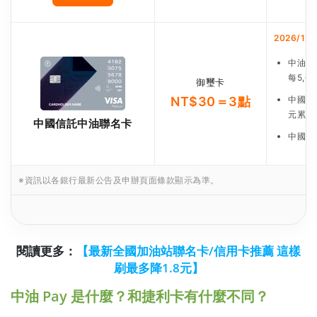
2026/12/
中油會
每5,
御璽卡
NT$30＝3點
中國信
元累積
中國信託中油聯名卡
中國信
※資訊以各銀行最新公告及申辦頁面條款顯示為準。
閱讀更多：
【最新全國加油站聯名卡/信用卡推薦 這樣
刷最多降1.8元】
中油 Pay 是什麼？和捷利卡有什麼不同？