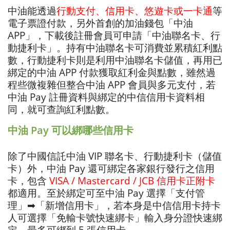
中油能透過
行動支付、信用卡、悠遊卡或一卡通
等
電子票證付款，另外首創的加油錢包「中油
APP」，下載後註冊會員可申請「中油聯名卡、行
動捷利卡」。持有中油聯名卡可消費並累積紅利點
數，行動捷利卡則是利用中油聯名卡儲值，再用已
綁定的中油 APP 付款獲取紅利金與點數，雖然過
程些微複雜但整合中油 APP 會員與多元支付，若
中油 Pay 註冊資料與綁定的中信信用卡資料相
同，就可查詢紅利點數。
中油 Pay 可以綁哪些信用卡
除了中國信託中油 VIP 聯名卡、行動捷利卡（儲值
卡）外，中油 Pay 還可綁定各家銀行發行之信用
卡，包含
VISA / Mastercard / JCB 信用卡正附卡
都適用。至於綁定可至中油 Pay 選擇「支付管
理」➡「新增信用卡」，若本身是中信信用卡持卡
人可選擇「免輸卡號快速綁卡」輸入身分證快速綁
定，最多可綁到 5 張信用卡。