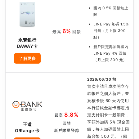
國內 0.5% 回饋無上
限
LINE Pay 加碼 1.5%
6%
回饋（月上限 300
最高
回饋
點）
永豐銀行
DAWAY卡
新戶限定再加碼國內
LINE Pay 4% 回饋
了解更多
（月上限 300 元）
2026/06/30 前
首次申請且成功開立存
款帳戶之個人新戶，並
於核卡後 60 天內使用
本行簽帳金融卡綁定指
8.8%
定支付刷卡一般消費，
最高
享額外加碼 5% 現金回
回饋
王道
饋，每人加碼回饋上限
新戶限量登錄
O!Range 卡
新台幣 500 元。（回