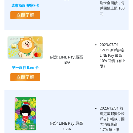
刷卡金回饋，每
遠東商銀 樂家+卡
戶回饋上限 100
元
2023/07/01-
12/31 新戶綁定
LINE Pay 最高
綁定 LINE Pay 最高
10% 回饋（有上
10%
限）
第一銀行 iLeo 卡
2023/12/31 前
綁定富邦數位帳
戶自扣帳款，國
綁定 LINE Pay 最高
內消費最高
1.7%
1.7% 無上限