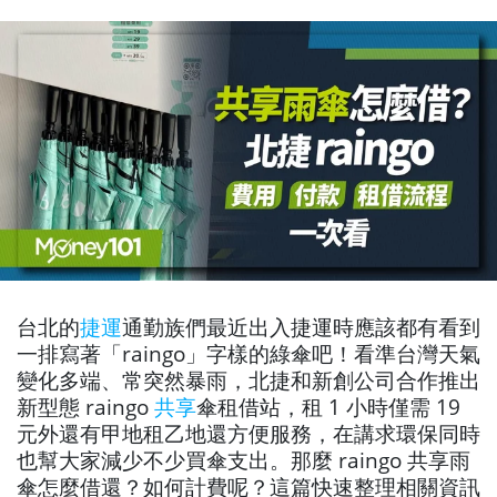
台北的
捷運
通勤族們最近出入捷運時應該都有看到
一排寫著「raingo」字樣的綠傘吧！看準台灣天氣
變化多端、常突然暴雨，北捷和新創公司合作推出
新型態 raingo
共享
傘租借站，租 1 小時僅需 19
元外還有甲地租乙地還方便服務，在講求環保同時
也幫大家減少不少買傘支出。那麼 raingo 共享雨
傘怎麼借還？如何計費呢？這篇快速整理相關資訊