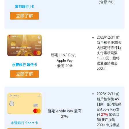
（含原1%）
富邦銀行 J卡
2023/12/31 前
新戶核卡後30天
內綁定特選行動
支付累積刷滿
綁定 LINE Pay、
1,000元，贈特
Apple Pay
選通路購物金
永豐銀行 幣倍卡
最高 20%
500元
2023/12/31 前
新戶核卡後 45
日內一般消費綁
定Apple Pay支
綁定 Apple Pay 最高
付
27%
加碼回
27%
饋(新戶加碼
永豐銀行 Sport 卡
20%+卡片權益