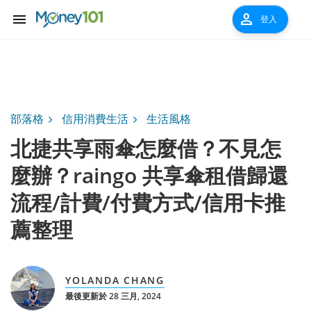
menu
person
登入
部落格
信用消費生活
生活風格
北捷共享雨傘怎麼借？不見怎
麼辦？raingo 共享傘租借歸還
流程/計費/付費方式/信用卡推
薦整理
YOLANDA CHANG
最後更新於 28 三月, 2024