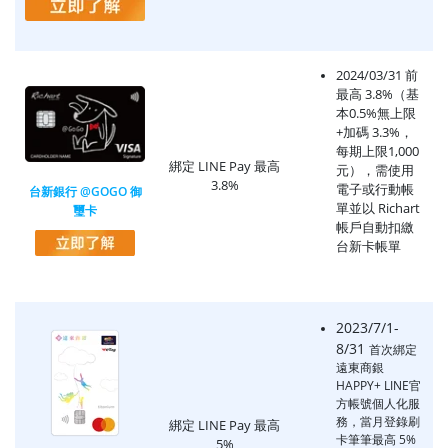
2024/03/31 前
最高 3.8%（基
本0.5%無上限
+加碼 3.3%，
每期上限1,000
綁定 LINE Pay 最高
元），需使用
3.8%
電子或行動帳
台新銀行 @GOGO 御
單並以 Richart
璽卡
帳戶自動扣繳
台新卡帳單
2023/7/1-
8/31
首次綁定
遠東商銀
HAPPY+ LINE官
方帳號個人化服
務，當月登錄刷
綁定 LINE Pay 最高
卡筆筆最高 5%
5%