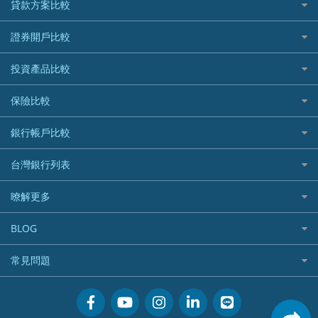
信用卡情境類別推薦
貸款方案比較
所有信用卡
快速線上貸款推薦
證券開戶比較
精選推薦
最完整貸款資訊一次看
國內外現金回饋
台股證券戶
投資產品比較
繳稅貸款
繳稅優惠
美股證券戶
貸款計算機
機器人投資
保險比較
航空哩程回饋
車貸計算機
加密貨幣
加油優惠
住宅險
銀行帳戶比較
精選貸款推薦
外幣定存
分期零利率優惠
汽車保險
信貸利率比較
財富管理帳戶
台灣銀行列表
首刷禮優惠
機車保險
一般個人貸款
數位存款帳戶
信用卡繳保費優惠
寵物險
銀行與合作機構列表
暸解更多
優質客戶貸款
美元定存
電影優惠
銀行客服電話
既有客戶貸款
加入我們
網購優惠
BLOG
低手續費貸款
訂閱電子報
行動支付優惠
專欄文章
小額借款
常見問題
媒體聯絡
旅遊訂房優惠
循環貸款
聯盟行銷
活動禮贈品兌換相關
美食餐廳優惠
汽機車貸款比較
服務條款
會員相關常見問題
機場接送優惠