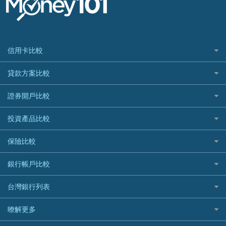
信用卡比較
信用卡情境類別推薦
貸款方案比較
所有信用卡
快速線上貸款推薦
證券開戶比較
精選推薦
最完整貸款資訊一次看
國內外現金回饋
台股證券戶
投資產品比較
繳稅貸款
繳稅優惠
美股證券戶
貸款計算機
機器人投資
保險比較
航空哩程回饋
車貸計算機
加密貨幣
加油優惠
住宅險
銀行帳戶比較
精選貸款推薦
外幣定存
分期零利率優惠
汽車保險
信貸利率比較
財富管理帳戶
台灣銀行列表
首刷禮優惠
機車保險
一般個人貸款
數位存款帳戶
信用卡繳保費優惠
寵物險
銀行與合作機構列表
暸解更多
優質客戶貸款
美元定存
電影優惠
銀行客服電話
既有客戶貸款