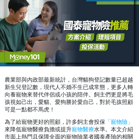
農業部與內政部最新統計，台灣貓狗登記數量已超越
新生兒登記數，現代人不婚不生已成常態，更多人轉
向養寵物來替代伴侶或小孩的陪伴。飼主們更是將毛
孩視如己出，愛貓、愛狗勝於愛自己，對於毛孩照顧
可是一點都不馬虎！
為了給寵物更好的照顧，許多飼主會投保
「寵物險」
來降低寵物醫療負擔或提升
寵物醫療
水準。本文介紹
市面上熱門且保障全面的寵物險業者國泰產險的相關