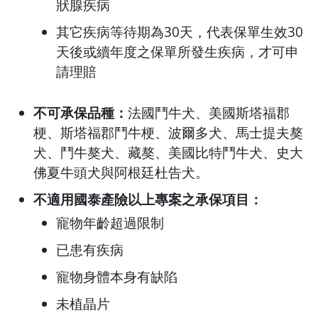
狀腺疾病
其它疾病等待期為30天，代表保單生效30
天後或續年度之保單所發生疾病，才可申
請理賠
不可承保品種：
法國鬥牛犬、美國斯塔福郡
梗、斯塔福郡鬥牛梗、波爾多犬、馬士提夫獒
犬、鬥牛獒犬、藏獒、美國比特鬥牛犬、史大
佛夏牛頭犬與阿根廷杜告犬。
不適用國泰產險以上專案之承保項目：
寵物年齡超過限制
已患有疾病
寵物身體本身有缺陷
未植晶片