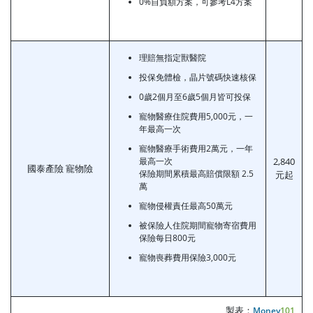
0%自負額方案，可參考L4方案
理賠無指定獸醫院
投保免體檢，晶片號碼快速核保
0歲2個月至6歲5個月皆可投保
寵物醫療住院費用5,000元，一
年最高一次
寵物醫療手術費用2萬元，一年
最高一次
2,840
國泰產險 寵物險
保險期間累積最高賠償限額 2.5
元起
萬
寵物侵權責任最高50萬元
被保險人住院期間寵物寄宿費用
保險每日800元
寵物喪葬費用保險3,000元
製表：
Money
101