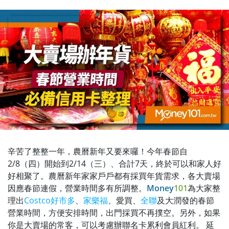
辛苦了整整一年，農曆新年又要來囉！今年春節自
2/8（四）開始到2/14（三）、合計7天，終於可以和家人好
好相聚了。農曆新年家家戶戶都有採買年貨需求，各大賣場
因應春節連假，營業時間多有所調整。
Money
101
為大家整
理出
Costco好市多
、
家樂福
、愛買、
全聯
及大潤發的春節
營業時間，方便安排時間，出門採買不再撲空。另外，如果
你是大賣場的常客，可以考慮辦聯名卡累利會員紅利。 延