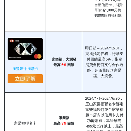
台新信用卡，消費
單筆滿1,000元共
贈800限時福利點
即日起～2024/12/31，
完成指定任務，行動支
付回饋最高6%，指定
家樂福、大潤發
消費含街口支付合作通
最高
6%
回饋
滙豐銀行
滙
鑽卡
路，超市量販含家樂
福、大潤發。
2024/1/1~2024/6/30，
玉山家樂福聯名卡綁定
家樂福錢包並至家樂福
超市店內以信用卡支付
家樂福
功能消費，單筆刷滿
家樂福聯名卡
最高
8%
回饋
499元 (含) 以上，最高