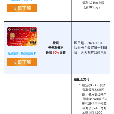
最高1.2%無上限
（滿3000元）
即日起～2024/1/31，
愛買
快樂卡在愛買週一到週
天天享優惠
日，天天都有回饋活動
最高
10%
回饋
遠東銀行 快樂信用卡
搭配全支付
綁定@GoGo卡消
費享最高3.8%回
饋，使用數位帳單
且以Richart帳戶自
動扣繳信用卡帳款
就可享加碼，每月
加碼上限1,000