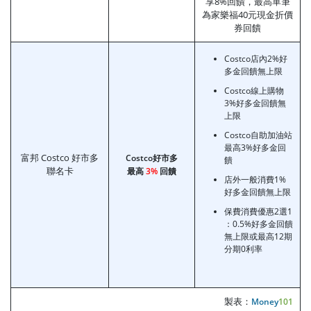
享8%回饋，最高單筆
為家樂福40元現金折價
券回饋
Costco店內2%好
多金回饋無上限
Costco線上購物
3%好多金回饋無
上限
Costco自助加油站
最高3%好多金回
富邦 Costco 好市多
Costco好市多
饋
聯名卡
最高
3%
回饋
店外一般消費1%
好多金回饋無上限
保費消費優惠2選1
：0.5%好多金回饋
無上限或最高12期
分期0利率
製表：
Money
101