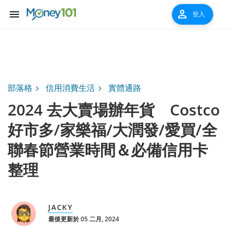
menu
person
登入
部落格
信用消費生活
實體通路
2024 去大賣場辦年貨 Costco
好市多/家樂福/大潤發/愛買/全
聯春節營業時間＆必備信用卡
整理
JACKY
最後更新於 05 二月, 2024