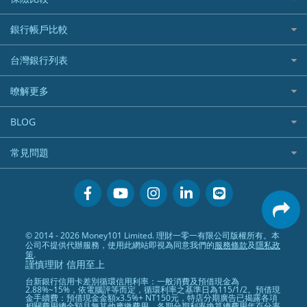
航空哩程回饋
車貸計算機
加密貨幣
加油優惠
住宅險
銀行帳戶比較
精選貸款推薦
外幣定存
分期零利率優惠
汽車保險
信貸利率比較
財富管理帳戶
台灣銀行列表
首刷禮優惠
機車保險
一般個人貸款
數位存款帳戶
信用卡繳保費優惠
寵物險
銀行與合作機構列表
暸解更多
優質客戶貸款
美元定存
電影優惠
銀行客服電話
既有客戶貸款
加入我們
網購優惠
BLOG
低手續費貸款
訂閱電子報
行動支付優惠
專欄文章
小額借款
常見問題
媒體聯絡
旅遊訂房優惠
循環貸款
聯盟行銷
活動禮贈品兌換相關
美食餐廳優惠
汽機車貸款比較
服務條款
會員相關常見問題
機場接送優惠
房貸利率比較
隱私政策
關於Money101.com.tw
高鐵優惠
信用貸款銀行列表
© 2014 - 2026 Money101 Limited. 理財一零一有限公司版權所有。本
關於我們
金融商品常見問題
公司不提供代辦服務，使用此網站即視為同意我們的
服務條款
及
隱私政
債務整合
策
.
謹慎理財 信用至上
24小時內入帳貸款
台新銀行信用卡差別循環信用利率：一般消費及預借現金為
2.88%~15%，依電腦評等而定，循環利率之基準日為115/1/2。預借現
金手續費：預借現金金額x3.5%+ NT150元，特店分期廣告已揭露各項
相關費用總金額且無其他應繳費用，各期分期利率換算總費用年百分率