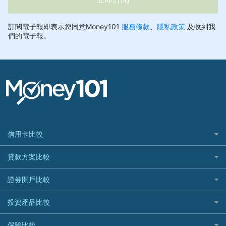
信用卡比較
信用卡情境類別推薦
貸款方案比較
所有信用卡
快速線上貸款推薦
證券開戶比較
精選推薦
最完整貸款資訊一次看
國內外現金回饋
台股證券戶
投資產品比較
繳稅貸款
繳稅優惠
美股證券戶
貸款計算機
機器人投資
保險比較