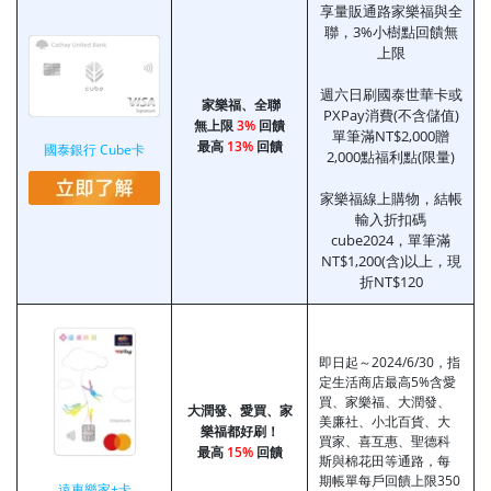
享量販通路家樂福與全
聯，3%小樹點回饋無
上限
週六日刷國泰世華卡或
家樂福、全聯
PXPay消費(不含儲值)
無上限
3%
回饋
單筆滿NT$2,000贈
最高
13%
回饋
國泰銀行 Cube卡
2,000點福利點(限量)
家樂福線上購物，結帳
輸入折扣碼
cube2024，單筆滿
NT$1,200(含)以上，現
折NT$120
即日起～2024/6/30，指
定生活商店最高5%含愛
買、家樂福、大潤發、
大潤發、愛買、家
美廉社、小北百貨、大
樂福都好刷！
買家、喜互惠、聖德科
最高
15%
回饋
斯與棉花田等通路，每
期帳單每戶回饋上限350
遠東樂家+卡