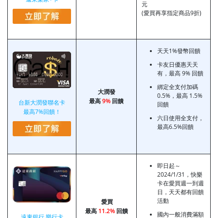
元
(愛買再享指定商品9折)
天天1%發幣回饋
卡友日優惠天天
有，最高 9% 回饋
綁定全支付加碼
大潤發
0.5%，最高 1.5%
最高
9%
回饋
台新大潤發聯名卡
回饋
最高7%回饋！
六日使用全支付，
最高6.5%回饋
即日起～
2024/1/31，快樂
卡在愛買週一到週
日，天天都有回饋
活動
愛買
最高
11.2%
回饋
國內一般消費滿額
遠東銀行 樂行卡