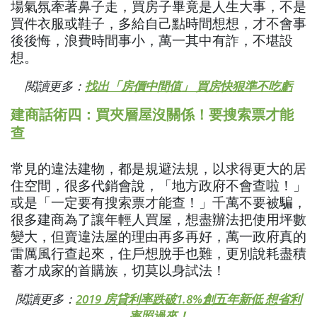
場氣氛牽著鼻子走，買房子畢竟是人生大事，不是
買件衣服或鞋子，多給自己點時間想想，才不會事
後後悔，浪費時間事小，萬一其中有詐，不堪設
想。
閱讀更多：
找出「房價中間值」 買房快狠準不吃虧
建商話術四：買夾層屋沒關係！要搜索票才能
查
常見的違法建物，都是規避法規，以求得更大的居
住空間，很多代銷會說，「地方政府不會查啦！」
或是「一定要有搜索票才能查！」千萬不要被騙，
很多建商為了讓年輕人買屋，想盡辦法把使用坪數
變大，但賣違法屋的理由再多再好，萬一政府真的
雷厲風行查起來，住戶想脫手也難，更別說耗盡積
蓄才成家的首購族，切莫以身試法！
閱讀更多：
2019 房貸利率跌破1.8%創五年新低 想省利
率照過來！