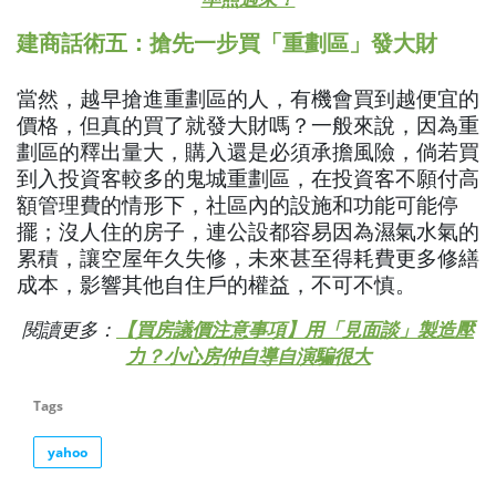
建商話術五：搶先一步買「重劃區」發大財
當然，越早搶進重劃區的人，有機會買到越便宜的
價格，但真的買了就發大財嗎？一般來說，因為重
劃區的釋出量大，購入還是必須承擔風險，倘若買
到入投資客較多的鬼城重劃區，在投資客不願付高
額管理費的情形下，社區內的設施和功能可能停
擺；沒人住的房子，連公設都容易因為濕氣水氣的
累積，讓空屋年久失修，未來甚至得耗費更多修繕
成本，影響其他自住戶的權益，不可不慎。
閱讀更多：
【買房議價注意事項】用「見面談」製造壓
力？小心房仲自導自演騙很大
Tags
yahoo