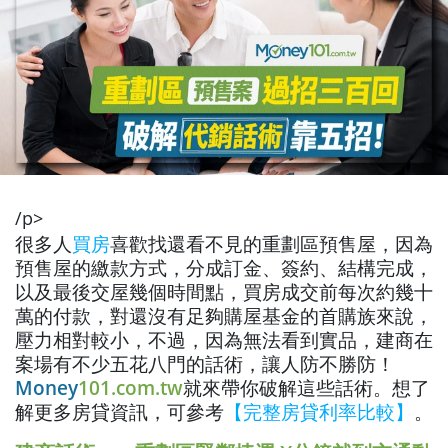
/p>
很多人
買房
喜歡找還看不見的重劃區預售屋，因為
預售屋的繳款方式，分成訂金、簽約、結構完成，
以及最後交屋幾個時間點，買房成交前每次約幾十
萬的付款，對還沒有足夠購屋基金的首購族來說，
壓力相對較小，不過，因為無法看到實品，建商在
案場有不少五花八門的話術，讓人防不勝防！
Money
101.com.tw
就來帶你破解這些話術。想了
解更多房貸資訊，可參考
【完整房貸利率比較】
。