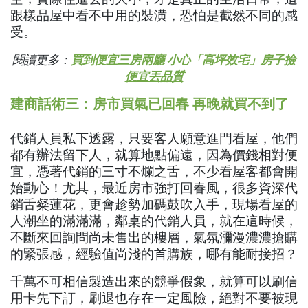
跟樣品屋中看不中用的裝潢，恐怕是截然不同的感
受。
閱讀更多：
買到便宜三房兩廳 小心「高坪效宅」房子撿
便宜丟品質
建商話術三：房市買氣已回春 再晚就買不到了
代銷人員私下透露，只要客人願意進門看屋，他們
都有辦法留下人，就算地點偏遠，因為價錢相對便
宜，憑著代銷的三寸不爛之舌，不少看屋客都會開
始動心！尤其，最近房市強打回春風，很多資深代
銷舌粲蓮花，更會趁勢加碼鼓吹入手，現場看屋的
人潮坐的滿滿滿，鄰桌的代銷人員，就在這時候，
不斷來回詢問尚未售出的樓層，氣氛瀰漫濃濃搶購
的緊張感，經驗值尚淺的首購族，哪有能耐接招？
千萬不可相信製造出來的競爭假象，就算可以刷信
用卡先下訂，刷退也存在一定風險，絕對不要被現