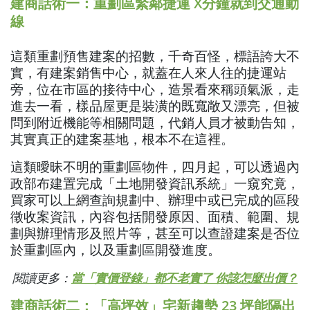
建商話術一：重劃區緊鄰捷運 X分鐘就到交通動
線
這類重劃預售建案的招數，千奇百怪，標語誇大不
實，有建案銷售中心，就蓋在人來人往的捷運站
旁，位在市區的接待中心，造景看來稱頭氣派，走
進去一看，樣品屋更是裝潢的既寬敞又漂亮，但被
問到附近機能等相關問題，代銷人員才被動告知，
其實真正的建案基地，根本不在這裡。
這類曖昧不明的重劃區物件，四月起，可以透過內
政部布建置完成「土地開發資訊系統」一窺究竟，
買家可以上網查詢規劃中、辦理中或已完成的區段
徵收案資訊，內容包括開發原因、面積、範圍、規
劃與辦理情形及照片等，甚至可以查證建案是否位
於重劃區內，以及重劃區開發進度。
閱讀更多：
當「實價登錄」都不老實了 你該怎麼出價？
建商話術二：「高坪效」宅新趨勢 23 坪能隔出