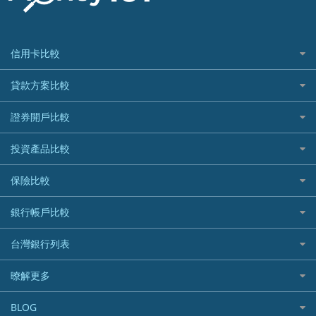
信用卡比較
信用卡情境類別推薦
貸款方案比較
所有信用卡
快速線上貸款推薦
證券開戶比較
精選推薦
最完整貸款資訊一次看
國內外現金回饋
台股證券戶
投資產品比較
繳稅貸款
繳稅優惠
美股證券戶
貸款計算機
機器人投資
保險比較
航空哩程回饋
車貸計算機
加密貨幣
加油優惠
住宅險
銀行帳戶比較
精選貸款推薦
外幣定存
分期零利率優惠
汽車保險
信貸利率比較
財富管理帳戶
台灣銀行列表
首刷禮優惠
機車保險
一般個人貸款
數位存款帳戶
信用卡繳保費優惠
寵物險
銀行與合作機構列表
暸解更多
優質客戶貸款
美元定存
電影優惠
銀行客服電話
既有客戶貸款
加入我們
網購優惠
BLOG