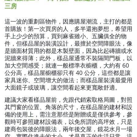
三房
這一波的重劃區物件，因應購屋潮流，主打的都是
首購族！第一次買房的人，多半還抱夢想，希望用
手上少少的預算，買到麻雀雖小、五臟俱全的物
件，但樣品屋的裝潢設計，最擅於空間障眼法，像
是牆面材質用的都是木製壁面，因為比起磚牆或水
泥牆來得薄；此外，樣品屋通常不裝隔間門板，以
加大空間感受；就連一般標準衣櫥櫃，大約有 60
公分高，樣品屋櫥櫃卻只有 40 公分，這些都是讓
家具迷你、空間增大的做法；而樣品屋裝潢最愛用
大面鏡子或玻璃，讓空間看起來更寬敞舒適。
建議大家看樣品屋前，先跟代銷索取格局圖，對照
其門窗的位置、角落的尺寸，在樣品屋的建材和設
備的使用上，需注意那些是附贈或是僅供參考，參
觀時可參照建材設備表，以免所謂的高坪效，只是
建商包裝後的障眼法，兩年後交屋，鏡花水月一場
空，實際住進去的大小，才是真正的生活日常，這