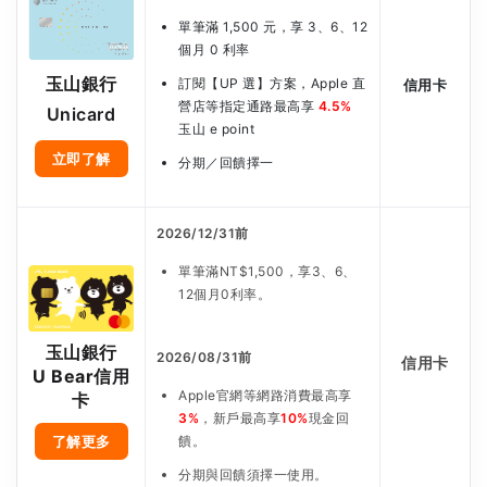
單筆滿 1,500 元，享 3、6、12
個月 0 利率
玉山銀行
訂閱【UP 選】方案，Apple 直
信用卡
營店等指定通路最高享
4.5%
Unicard
玉山 e point
立即了解
分期／回饋擇一
2026/12/31前
單筆滿NT$1,500，享3、6、
12個月0利率。
玉山銀行
2026/08/31前
信用卡
U Bear信用
Apple官網等網路消費最高享
卡
3%
，新戶最高享
10%
現金回
了解更多
饋。
分期與回饋須擇一使用。