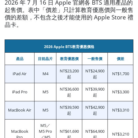
2026 年 7 月 16 日 Apple 官網各 BTS 適用產品的
起售價。表中「價差」只計算教育優惠價與一般售
價的差額，不包含之後才能使用的 Apple Store 禮
品卡。
2026 Apple BTS教育優惠價格
產品
目前晶片
教育優惠價
一般售價
價差
NT$23,200
NT$24,900
iPad Air
M4
NT$1,700
起
起
NT$36,600
NT$39,900
iPad Pro
M5
NT$3,300
起
起
NT$39,590
NT$42,900
MacBook Air
M5
NT$3,310
起
起
M5／
MacBook
M5 Pro
NT$61,690
NT$64,900
NT$3,210
Pro
／M5
起
起