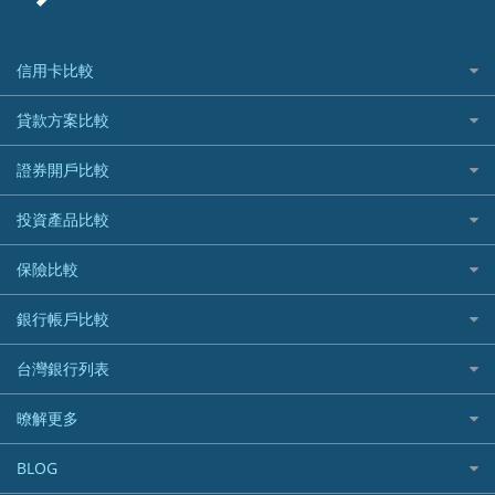
信用卡比較
信用卡情境類別推薦
貸款方案比較
所有信用卡
快速線上貸款推薦
證券開戶比較
精選推薦
最完整貸款資訊一次看
國內外現金回饋
台股證券戶
投資產品比較
繳稅貸款
繳稅優惠
美股證券戶
貸款計算機
機器人投資
保險比較
航空哩程回饋
車貸計算機
加密貨幣
加油優惠
住宅險
銀行帳戶比較
精選貸款推薦
外幣定存
分期零利率優惠
汽車保險
信貸利率比較
財富管理帳戶
台灣銀行列表
首刷禮優惠
機車保險
一般個人貸款
數位存款帳戶
信用卡繳保費優惠
寵物險
銀行與合作機構列表
暸解更多
優質客戶貸款
美元定存
電影優惠
銀行客服電話
既有客戶貸款
加入我們
網購優惠
BLOG
低手續費貸款