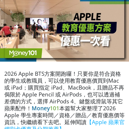
2026 Apple BTS方案開跑囉！只要你是符合資格
的學生或教職員，可以使用教育優惠價買到Mac
或 iPad；購買指定 iPad、MacBook，且贈品不再
侷限於 Apple Pencil 或 AirPods，也可以透過補
差價的方式，選擇 AirPods 4、鍵盤或滑鼠等其它
蘋果配件！
Money
101
本篇幫大家整理了2026
Apple 學生專案時間／資格／贈品／教育優惠價等
資訊，快繼續看下去吧。延伸閱讀
【Apple 蘋果官
網刷卡優惠及分期推薦】