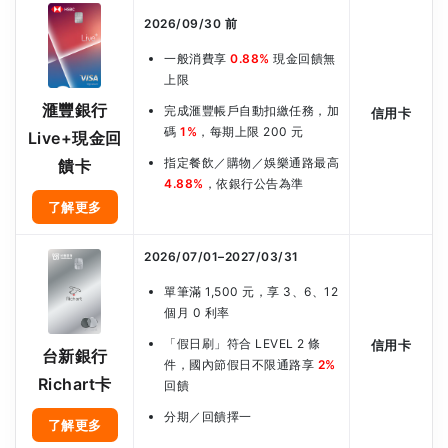
2026/09/30 前
一般消費享
0.88%
現金回饋無
上限
滙豐銀行
完成滙豐帳戶自動扣繳任務，加
信用卡
碼
1%
，每期上限 200 元
Live+現金回
指定餐飲／購物／娛樂通路最高
饋卡
4.88%
，依銀行公告為準
了解更多
2026/07/01–2027/03/31
單筆滿 1,500 元，享 3、6、12
個月 0 利率
「假日刷」符合 LEVEL 2 條
信用卡
台新銀行
件，國內節假日不限通路享
2%
Richart卡
回饋
分期／回饋擇一
了解更多