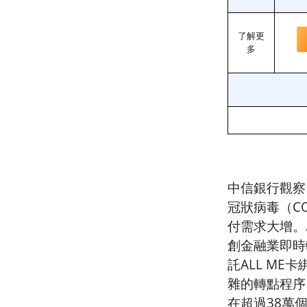
了解更
多
中信銀行觀察
冠狀病毒（C
付需求大增。
創金融業即時
託ALL ME
雜的轉點程序，
在超過38萬