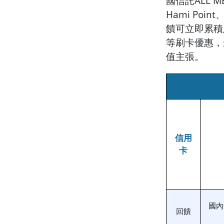
國信託ALL
Hami P
饋可立即累積
等刷卡優惠，
值主張。
信用
卡
國內
回饋