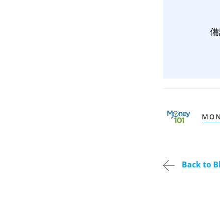
備
MON
Back to B