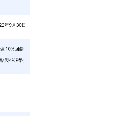
22
年
9
月
30
日
最高
10%
回饋
點與
4%P
幣
）