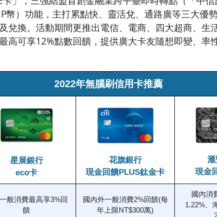
 ME卡」，三強結盟首創金融業跨平臺即時轉點（「中
oint、P幣）功能，主打累點快、靈活兌、通路廣等三大優
及兌換。活動期間更推出電信、電商、四大超商、生
最高可享12%點數回饋，提供廣大卡友隨想即變、率
2022年無腦刷信用卡推薦
滙
花旗銀行
星展銀行
現金
現金回饋PLUS鈦金卡
eco卡
國內消
一般消費最高享3%回
國內外一般消費2%回饋(每
1.22%
饋
年上限NT$300萬)