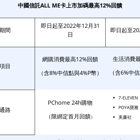
中國信託ALL ME卡上市加碼最高12%回饋
即日起至
2022
年
12
月
31
期間
即日起至
20
日
生活消費
網購消費最高
12%
回饋
項目
（含
6%
中信
（含
8%
中信點與
4%P
幣）
7-ELEVEN
PChome 24h
購物
POYA
寶雅
通路
（限綁定首月回饋
）
美廉社