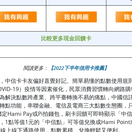
比較更多現金回饋卡
閱讀更多：
【2022下半年信用卡推薦】
，中信卡卡友偏好直覺好記、簡單易懂的點數使用規
OVID-19）疫情等因素催化，民眾消費習慣轉向網路
為解決點數跨產業、跨平臺轉換不易的痛點，中國信託A
轉點功能，串聯金融、電信及電商三大點數生態圈，
卡綁定Hami Pay或Pi拍錢包，刷卡回饋可即時顯示「
1點等值1元的「中信點」可等值兌換成Hami Poin
個線上線下通路使用，點數累積、兌換輕鬆又便利。