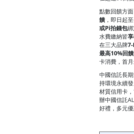
點數回饋方面，
饋
，即日起至
或Pi拍錢包
綁
水費繳納皆
享
在三大品牌
7
最高10%回饋
卡消費，首月
中國信託長期深耕E
持環境永續發
材質信用卡，
辦中國信託AL
好禮，多元優