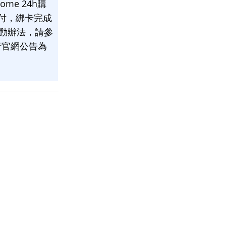
ome 24h
購
付
，綁卡完成
動辦法，
請參
行官網公告為