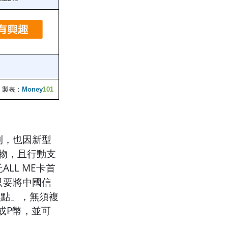
製表：
Money
101
則，也因新型
購物，且行動支
LL ME卡首
只要將中國信
中信點」，無須複
t或P幣，並可