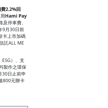
費2.2%回
使用
Hami Pay
通路及停車費、
9月30日前
，新卡上市加碼
託ALL ME
ce，ESG）、支
塑料製作之環保
30日止前申
值800元辦卡