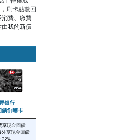
信點」轉換成
勢，刷卡點數回
活消費、繳費
性由我的新價
豐銀行
回饋御璽卡
費享現金回饋
、海外享現金回饋
2.22%