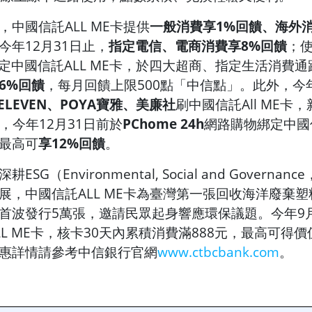
中國信託ALL ME卡提供
一般消費享1%回饋、海外消
今年12月31日止，
指定電信、電商消費享8%回饋
；
定中國信託ALL ME卡，於四大超商、指定生活消費
6%回饋
，每月回饋上限500點「中信點」。此外，今年
-ELEVEN、POYA寶雅、美廉社
刷中國信託All ME卡
，今年12月31日前於
PChome 24h
網路購物綁定中國信
最高可
享12%回饋
。
SG（Environmental, Social and Governan
展，中國信託ALL ME卡為臺灣第一張回收海洋廢棄
首波發行5萬張，邀請民眾起身響應環保議題。今年9月
L ME卡，核卡30天內累積消費滿888元，最高可得價
惠詳情請參考中信銀行官網
www.ctbcbank.com
。