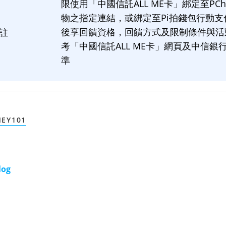
限使用「中國信託
ALL ME
卡」綁定至
PCh
物之指定連結，或綁定至
Pi
拍錢包行動支
後享回饋資格，回饋方式及限制條件與活
註
考「中國信託
ALL ME
卡」網頁及中信銀
準
EY101
log