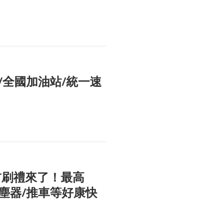
亞/全國加油站/統一速
 卡首刷禮來了！最高
刷禮吸塵器/推車等好康快