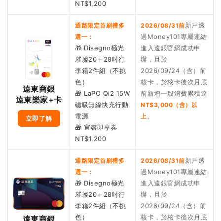
NT$1,200
新戶透
通路限定首刷禮多
2026/08/31前
過Money101專屬連結
選一：
🎁 Disegno極光
進入遠銀官網成功申
璀璨20＋28吋行
辦，且於
李箱2件組（不挑
2026/09/24（含）前
色）
核卡，於核卡後次月底
遠東商銀
🎁 LaPO Qi2 15W
前新增一般消費累積達
遠東樂家+卡
磁吸無線快充行動
NT$3,000（含）以
電源
。
上
立即了解
🎁 宜睿即享券
NT$1,200
新戶透
通路限定首刷禮多
2026/08/31前
過Money101專屬連結
選一：
🎁 Disegno極光
進入遠銀官網成功申
璀璨20＋28吋行
辦，且於
李箱2件組（不挑
2026/09/24（含）前
色）
核卡，於核卡後次月底
遠東商銀