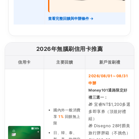
查看完整回饋與申辦條件 →
2026年無腦刷信用卡推薦
信用卡
主要回饋
新戶首刷禮
2026/08/01～08/31
申辦
Money101通路限定好
禮三選一：
🎁 宜睿NT$1,200多選
國內外一般消費
多即享券（頂規好禮
享
1%
回饋無上
組）
限
🎁 Disegno 28吋爵美
日、韓、泰、
旅行胖胖箱（不挑色）