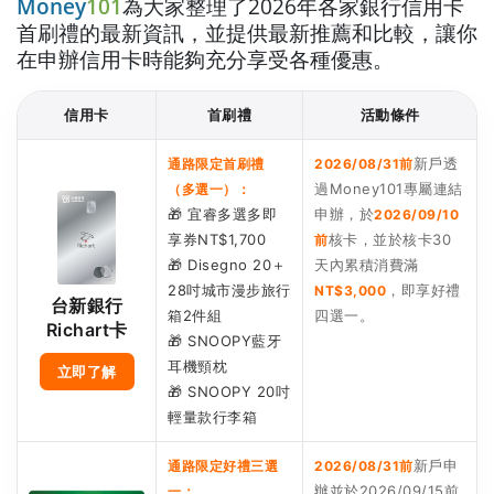
Money
101
為大家整理了2026年各家銀行信用卡
首刷禮的最新資訊，並提供最新推薦和比較，讓你
在申辦信用卡時能夠充分享受各種優惠。
信用卡
首刷禮
活動條件
新戶透
通路限定首刷禮
2026/08/31前
過Money101專屬連結
（多選一）：
🎁 宜睿多選多即
申辦，於
2026/09/10
享券NT$1,700
核卡，並於核卡30
前
🎁 Disegno 20＋
天內累積消費滿
28吋城市漫步旅行
，即享好禮
NT$3,000
台新銀行
箱2件組
四選一。
Richart卡
🎁 SNOOPY藍牙
耳機頸枕
立即了解
🎁 SNOOPY 20吋
輕量款行李箱
新戶申
通路限定好禮三選
2026/08/31前
辦並於2026/09/15前
一：