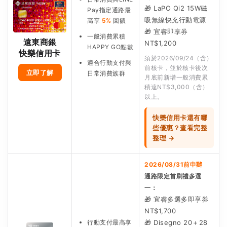
🎁 LaPO Qi2 15W磁
Pay指定通路最
吸無線快充行動電源
高享
5%
回饋
🎁 宜睿即享券
一般消費累積
遠東商銀
NT$1,200
HAPPY GO點數
快樂信用卡
須於2026/09/24（含）
適合行動支付與
前核卡，並於核卡後次
立即了解
日常消費族群
月底前新增一般消費累
積達NT$3,000（含）
以上。
快樂信用卡還有哪
些優惠？查看完整
整理 →
2026/08/31前申辦
通路限定首刷禮多選
一：
🎁 宜睿多選多即享券
NT$1,700
行動支付最高享
🎁 Disegno 20＋28