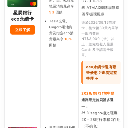
新、美、歐指定
CY-016-28
地區消費最高享
🎁 ATMAX轉轉扇無線
星展銀行
5%
回饋
四季循環風扇
eco永續卡
Tesla充電、
須於2026/09/15前核
Gogoro電池資
卡，核卡後30天內單筆
立即了解
費及指定eco消
一般消費達
NT$3,000（含）以
費最高享
10%
上，並完成登入星展
回饋
Card+及申請電子帳
單。
eco永續卡還有哪
些優惠？查看完整
整理 →
2026/08/31前申辦
通路限定首刷禮多選
一：
🎁 Disegno極光璀璨
20＋28吋行李箱2件組
（不挑色）
日常消費與LINE