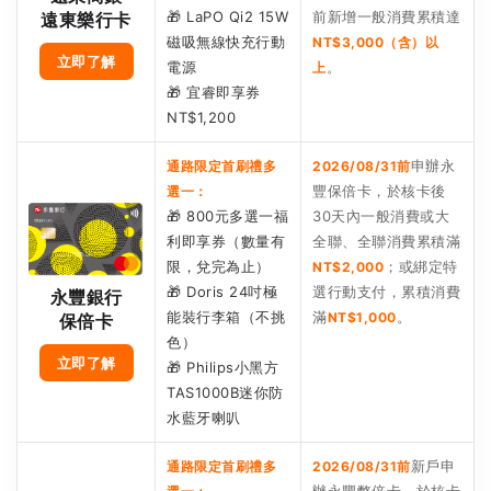
🎁 LaPO Qi2 15W
前新增一般消費累積達
遠東樂行卡
磁吸無線快充行動
NT$3,000（含）以
立即了解
電源
。
上
🎁 宜睿即享券
NT$1,200
申辦永
通路限定首刷禮多
2026/08/31前
豐保倍卡，於核卡後
選一：
🎁 800元多選一福
30天內一般消費或大
利即享券（數量有
全聯、全聯消費累積滿
限，兌完為止）
；或綁定特
NT$2,000
🎁 Doris 24吋極
選行動支付，累積消費
永豐銀行
能裝行李箱（不挑
滿
。
NT$1,000
保倍卡
色）
立即了解
🎁 Philips小黑方
TAS1000B迷你防
水藍牙喇叭
新戶申
通路限定首刷禮多
2026/08/31前