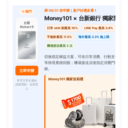
🎁 08/31 前申辦｜新戶好禮多選 1
✨ 熱門
Money101 × 台新銀行 獨家限定
台新
Richart卡
日常 chill 刷最高 10%
LINE Pay 最高 3.8%
手搖飲最高 11.5%
海外最高 3.3% 無上限
機場接送最高 2 次
切換指定權益方案，可依日常消費、行動支付、海
等情境累積回饋；機場接送須達指定消費門檻並完
錄。
立即申辦
Money101 獨家首刷禮
🔒 官方安全連結
謹慎理財・信用至
上