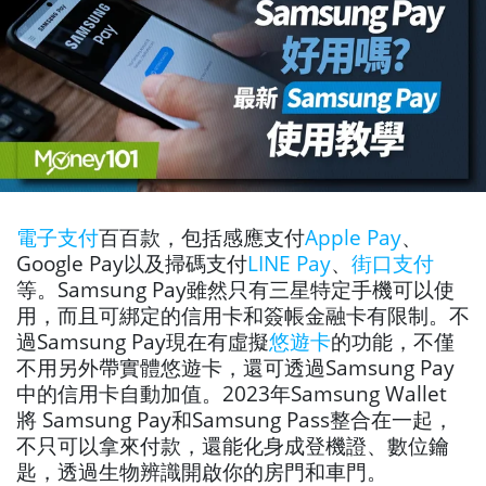
電子支付
百百款，包括感應支付
Apple Pay
、
Google Pay以及掃碼支付
LINE Pay
、
街口支付
等。Samsung Pay雖然只有三星特定手機可以使
用，而且可綁定的信用卡和簽帳金融卡有限制。不
過Samsung Pay現在有虛擬
悠遊卡
的功能，不僅
不用另外帶實體悠遊卡，還可透過Samsung Pay
中的信用卡自動加值。2023年Samsung Wallet
將 Samsung Pay和Samsung Pass整合在一起，
不只可以拿來付款，還能化身成登機證、數位鑰
匙，透過生物辨識開啟你的房門和車門。