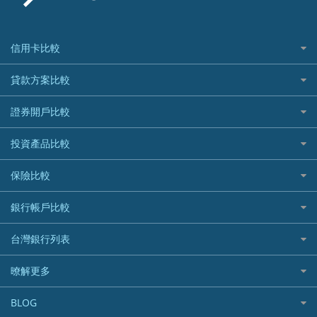
信用卡比較
信用卡情境類別推薦
貸款方案比較
所有信用卡
快速線上貸款推薦
證券開戶比較
精選推薦
最完整貸款資訊一次看
國內外現金回饋
台股證券戶
投資產品比較
繳稅貸款
繳稅優惠
美股證券戶
貸款計算機
機器人投資
保險比較
航空哩程回饋
車貸計算機
加密貨幣
加油優惠
住宅險
銀行帳戶比較
精選貸款推薦
外幣定存
分期零利率優惠
汽車保險
信貸利率比較
財富管理帳戶
台灣銀行列表
首刷禮優惠
機車保險
一般個人貸款
數位存款帳戶
信用卡繳保費優惠
寵物險
銀行與合作機構列表
暸解更多
優質客戶貸款
美元定存
電影優惠
銀行客服電話
既有客戶貸款
加入我們
網購優惠
BLOG
低手續費貸款