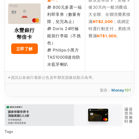
辦永豐幣倍卡，於核卡
選一：
🎁 800元多選一福
後30天內一般消費或
利即享券（數量有
大全聯、全聯消費累積
限，兌完為止）
滿
；或綁定
NT$2,000
🎁 Doris 24吋極
特選行動支付，累積消
永豐銀行
能裝行李箱（不挑
費滿
。
NT$1,000
幣倍卡
色）
立即了解
🎁 Philips小黑方
TAS1000B迷你防
水藍牙喇叭
※資訊以各銀行最新公告及申辦頁面條款顯示為準。
製表：
Money
101
Tags