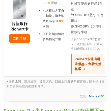
3.8%
回饋
吋城市漫步旅行箱2件
組
七大權益方案自
🎁 SNOOPY藍牙耳機
由切換，指定消
頸枕
費最高享
3.8%
台新銀行
回饋
🎁 SNOOPY 20吋輕
Richart卡
量款行李箱
依日常消費情境
立即了解
切換指定方案
須於2026/09/10前核
卡，並於核卡30天內累
積消費滿NT$3,000。
Richart卡還有哪
些優惠？查看完整
整理 →
※回饋比例、適用通路、登錄方式、回饋上限及新戶禮資格，以各銀行最
新公告與活動頁面說明為準。
製表：
Money
101
Samsung Pay和Samsung Wallet有什麼不一