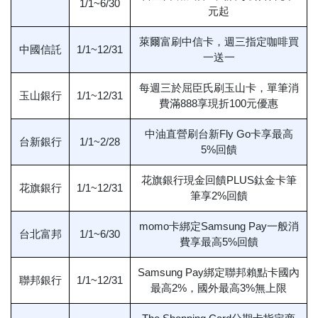
1/1~6/30
元起
萊爾富刷中信卡，週三指定咖啡買
中國信託
1/1~12/31
一送一
每週三於屈臣氏刷玉山卡，單筆消
玉山銀行
1/1~12/31
費滿888享現折100元優惠
中油直營刷台新Fly Go卡享最高
台新銀行
1/1~2/28
5%回饋
花旗銀行現金回饋PLUS鈦金卡筆
花旗銀行
1/1~12/31
筆享2%回饋
momo卡綁定Samsung Pay一般消
台北富邦
1/1~6/30
費享最高5%回饋
Samsung Pay綁定聯邦賴點卡國內
聯邦銀行
1/1~12/31
最高2%，國外最高3%無上限