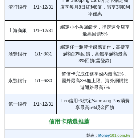
The Shopping Card分期卡指定商
渣打銀行
1/1~12/31
店享每月8日紅利8倍，另享3期0利
率優惠
綁定小小兵回饋卡，指定速食店享
上海商銀
1/1~12/31
最高回饋5%
綁定任一滙豐卡感應支付，高捷享
滙豐銀行
1/1~3/31
滿額20%回饋，高鐵享滿額最高
3%回饋(需登錄)
幣倍卡完成任務享國內最高2%，
永豐銀行
1/1~6/30
國外最高3%無上限。海外網購旅
遊通路最高7%
iLeo信用卡綁定Samsung Pay消費
第一銀行
1/1~12/31
享最高5%現金回饋
信用卡精選推薦
製表：
Money
101.com.tw