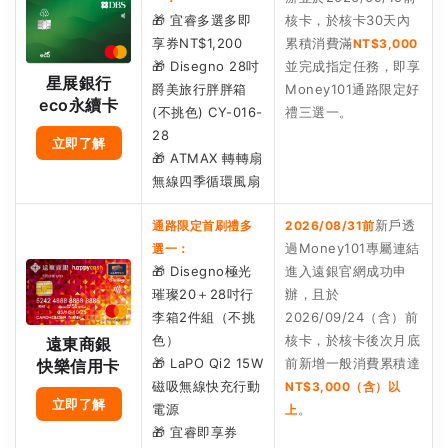
🎁 宜睿多選多即
核卡，於核卡30天內
享券NT$1,200
累積消費滿
NT$3,000
🎁 Disegno 28吋
並完成指定任務，即享
星展銀行
爵美旅行胖胖箱
Money101通路限定好
eco永續卡
(不挑色) CY-016-
禮三選一。
28
立即了解
🎁 ATMAX 轉轉扇
無線四季循環風扇
新戶透
通路限定首刷禮多
2026/08/31前
過Money101專屬連結
選一：
🎁 Disegno極光
進入遠銀官網成功申
璀璨20＋28吋行
辦，且於
李箱2件組（不挑
2026/09/24（含）前
色）
核卡，於核卡後次月底
遠東商銀
🎁 LaPO Qi2 15W
前新增一般消費累積達
快樂信用卡
磁吸無線快充行動
NT$3,000（含）以
立即了解
電源
。
上
🎁 宜睿即享券