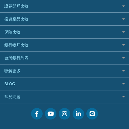
所有信用卡
快速線上貸款推薦
證券開戶比較
精選推薦
最完整貸款資訊一次看
國內外現金回饋
台股證券戶
投資產品比較
繳稅貸款
繳稅優惠
美股證券戶
貸款計算機
機器人投資
保險比較
航空哩程回饋
車貸計算機
加密貨幣
加油優惠
住宅險
銀行帳戶比較
精選貸款推薦
外幣定存
分期零利率優惠
汽車保險
信貸利率比較
財富管理帳戶
台灣銀行列表
首刷禮優惠
機車保險
一般個人貸款
數位存款帳戶
信用卡繳保費優惠
寵物險
銀行與合作機構列表
暸解更多
優質客戶貸款
美元定存
電影優惠
銀行客服電話
既有客戶貸款
加入我們
網購優惠
BLOG
低手續費貸款
訂閱電子報
行動支付優惠
專欄文章
小額借款
常見問題
媒體聯絡
旅遊訂房優惠
循環貸款
聯盟行銷
活動禮贈品兌換相關
美食餐廳優惠
汽機車貸款比較
服務條款
會員相關常見問題
機場接送優惠
房貸利率比較
隱私政策
關於Money101.com.tw
高鐵優惠