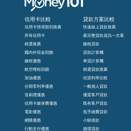
信用卡比較
貸款方案比較
信用卡情境類別推薦
快速線上貸款推薦
所有信用卡
最完整貸款資訊一次看
精選推薦
繳稅貸款
國內外現金回饋
貸款計算機
繳稅優惠
車貸計算機
航空哩程回饋
精選貸款推薦
加油優惠
信貸利率比較
分期零利率優惠
一般個人貸款
首刷禮優惠
優質客戶貸款
信用卡繳保費優惠
既有客戶貸款
電影優惠
低手續費貸款
網購優惠
小額借款
行動支付優惠
循環貸款