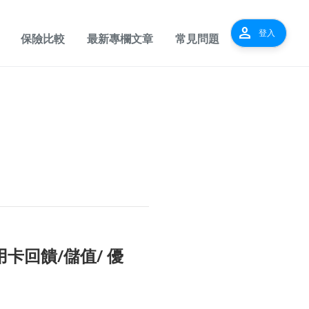
person
登入
保險比較
最新專欄文章
常見問題
卡回饋/儲值/ 優