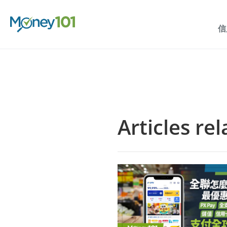
信
Articles re