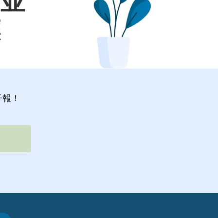
定並
標
子報！