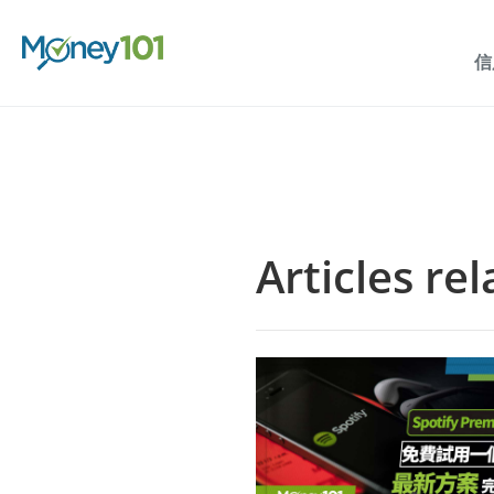
信
Articles re