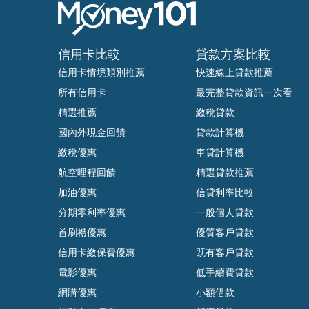
信用卡比較
貸款方案比較
信用卡情境類別推薦
快速線上貸款推薦
所有信用卡
最完整貸款資訊一次看
精選推薦
繳稅貸款
國內外現金回饋
貸款計算機
繳稅優惠
車貸計算機
航空哩程回饋
精選貸款推薦
加油優惠
信貸利率比較
分期零利率優惠
一般個人貸款
首刷禮優惠
優質客戶貸款
信用卡繳保費優惠
既有客戶貸款
電影優惠
低手續費貸款
網購優惠
小額借款