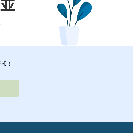
定並
標
子報！