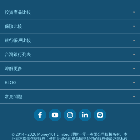
精選推薦
最完整貸款資訊一次看
國內外現金回饋
台股證券戶
投資產品比較
繳稅貸款
繳稅優惠
美股證券戶
貸款計算機
機器人投資
保險比較
航空哩程回饋
車貸計算機
加密貨幣
加油優惠
住宅險
銀行帳戶比較
精選貸款推薦
外幣定存
分期零利率優惠
汽車保險
信貸利率比較
財富管理帳戶
台灣銀行列表
首刷禮優惠
機車保險
一般個人貸款
數位存款帳戶
信用卡繳保費優惠
寵物險
銀行與合作機構列表
暸解更多
優質客戶貸款
美元定存
電影優惠
銀行客服電話
既有客戶貸款
加入我們
網購優惠
BLOG
低手續費貸款
訂閱電子報
行動支付優惠
專欄文章
小額借款
常見問題
媒體聯絡
旅遊訂房優惠
循環貸款
聯盟行銷
活動禮贈品兌換相關
美食餐廳優惠
汽機車貸款比較
服務條款
會員相關常見問題
機場接送優惠
房貸利率比較
隱私政策
關於Money101.com.tw
高鐵優惠
信用貸款銀行列表
© 2014 - 2026 Money101 Limited. 理財一零一有限公司版權所有。本
關於我們
金融商品常見問題
公司不提供代辦服務，使用此網站即視為同意我們的
服務條款
及
隱私政