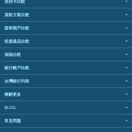
信用卡比較
信用卡情境類別推薦
貸款方案比較
所有信用卡
快速線上貸款推薦
證券開戶比較
精選推薦
最完整貸款資訊一次看
國內外現金回饋
台股證券戶
投資產品比較
繳稅貸款
繳稅優惠
美股證券戶
貸款計算機
航空哩程回饋
機器人投資
保險比較
車貸計算機
加油優惠
加密貨幣
精選貸款推薦
住宅險
分期零利率優惠
銀行帳戶比較
外幣定存
信貸利率比較
汽車保險
首刷禮優惠
財富管理帳戶
一般個人貸款
台灣銀行列表
機車保險
信用卡繳保費優惠
數位存款帳戶
優質客戶貸款
寵物險
電影優惠
銀行與合作機構列表
暸解更多
美元定存
既有客戶貸款
網購優惠
銀行客服電話
低手續費貸款
行動支付優惠
加入我們
BLOG
小額借款
旅遊訂房優惠
訂閱電子報
循環貸款
專欄文章
美食餐廳優惠
常見問題
媒體聯絡
汽機車貸款比較
機場接送優惠
聯盟行銷