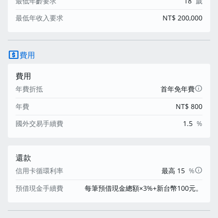
最低年齡要求
18
歲
最低年收入要求
NT$ 200,000
local_atm
費用
費用
info
首年免年費
年費折抵
年費
NT$ 800
國外交易手續費
1.5
%
還款
info
最高 15
%
信用卡循環利率
預借現金手續費
每筆預借現金總額×3%+新台幣100元。