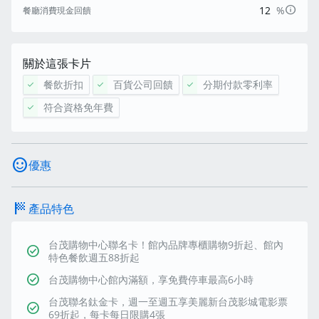
info
12
%
餐廳消費現金回饋
關於這張卡片
餐飲折扣
百貨公司回饋
分期付款零利率
check
check
check
符合資格免年費
check
sentiment_satisfied
優惠
sports_score
產品特色
台茂購物中心聯名卡！館內品牌專櫃購物9折起、館內
check_circle
特色餐飲週五88折起
check_circle
台茂購物中心館內滿額，享免費停車最高6小時
台茂聯名鈦金卡，週一至週五享美麗新台茂影城電影票
check_circle
69折起，每卡每日限購4張