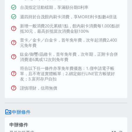
check_circle
台茂指定活動檔期，享滿額分期0利率
check_circle
週四持於台茂館內刷卡消費，享MORE利卡點數4倍送
新增一般消費20元累積1點，館內刷卡消費每1,000點折
help
抵30元，最高折抵當次消費金額100%
普卡／金卡／白金卡，首年免年費，次年起消費2,400
help
元免年費
鈦金/御璽/晶緻卡，首年免年費，次年期，正附卡合併
help
消費達6萬或12次則免年費
符合以下任一條件亦享免年費優惠：1.僅申請電子帳
help
單，且不寄送實體帳單；2.綁定銀行LINE官方帳號好
友；3.富邦存戶自扣
help
謹慎理財，信用無價
rule_folder
申辦條件
申辦條件