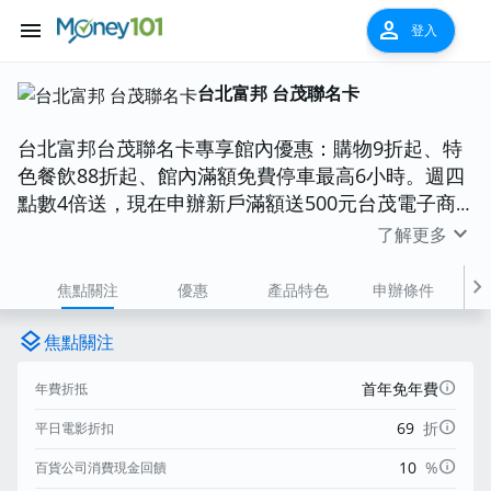
menu
person
登入
台北富邦 台茂聯名卡
台北富邦台茂聯名卡專享館內優惠：購物9折起、特
色餐飲88折起、館內滿額免費停車最高6小時。週四
點數4倍送，現在申辦新戶滿額送500元台茂電子商
品券！
expand_more
了解更多
chevron_right
焦點關注
優惠
產品特色
申辦條件
費
layers
焦點關注
info
首年免年費
年費折抵
info
69
折
平日電影折扣
info
10
%
百貨公司消費現金回饋