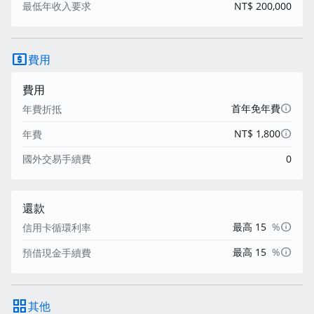
最低年收入要求
NT$ 200,000
local_atm
費用
費用
info
首年免年費
年費折抵
info
NT$ 1,800
年費
國外交易手續費
0
還款
info
最高 15
%
信用卡循環利率
info
最高 15
%
預借現金手續費
grid_view
其他