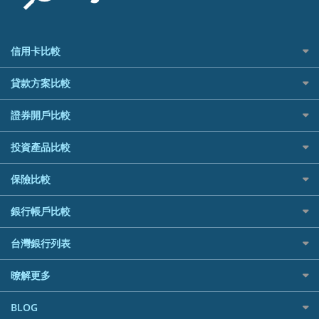
信用卡比較
信用卡情境類別推薦
貸款方案比較
所有信用卡
快速線上貸款推薦
證券開戶比較
精選推薦
最完整貸款資訊一次看
國內外現金回饋
台股證券戶
投資產品比較
繳稅貸款
繳稅優惠
美股證券戶
貸款計算機
航空哩程回饋
機器人投資
保險比較
車貸計算機
加油優惠
加密貨幣
精選貸款推薦
住宅險
分期零利率優惠
銀行帳戶比較
外幣定存
信貸利率比較
汽車保險
首刷禮優惠
財富管理帳戶
一般個人貸款
台灣銀行列表
機車保險
信用卡繳保費優惠
數位存款帳戶
優質客戶貸款
寵物險
電影優惠
銀行與合作機構列表
暸解更多
美元定存
既有客戶貸款
網購優惠
銀行客服電話
低手續費貸款
行動支付優惠
加入我們
BLOG
小額借款