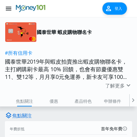
menu
person
登入
國泰世華 蝦皮購物聯名卡
#所有信用卡
國泰世華2019年與蝦皮拍賣推出蝦皮購物聯名卡，
主打網購刷卡最高 10% 回饋，也會有節慶優惠雙
11、雙12等，月月享0元免運券，新卡友可享100點
蝦幣回饋與數張免運費折價券可使用。
expand_more
了解更多
chevron_right
焦點關注
優惠
產品特色
申辦條件
費
layers
焦點關注
info
首年免年費
年費折抵