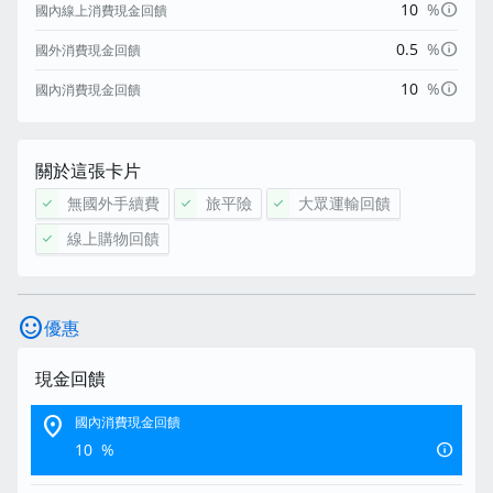
info
10
%
國內線上消費現金回饋
info
0.5
%
國外消費現金回饋
info
10
%
國內消費現金回饋
關於這張卡片
無國外手續費
旅平險
大眾運輸回饋
check
check
check
線上購物回饋
check
sentiment_satisfied
優惠
現金回饋
location_on
國內消費現金回饋
info
10
%