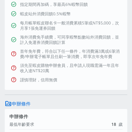
check_circle
指定期間再加碼，享最高6%蝦幣回饋
check_circle
蝦皮站外消費回饋0.5%蝦幣
每月帳單蝦皮聯名卡一般消費累積5筆或NT$5,000，次
check_circle
月享1張免運券回饋
海外消費免手續費，可同享蝦幣點數站外消費回饋，並
check_circle
計入免運券消費回饋計算
首年免年費，符合以下任一條件，年消費滿3萬或6筆消
help
費/申辦電子帳單且任刷一筆消費，即享次年免年費
須先至蝦皮購物申辦會員，且申請人現職需滿一年且年
help
收入達NT$20萬
help
謹慎理財，信用無價
rule_folder
申辦條件
申辦條件
最低年齡要求
18
歲