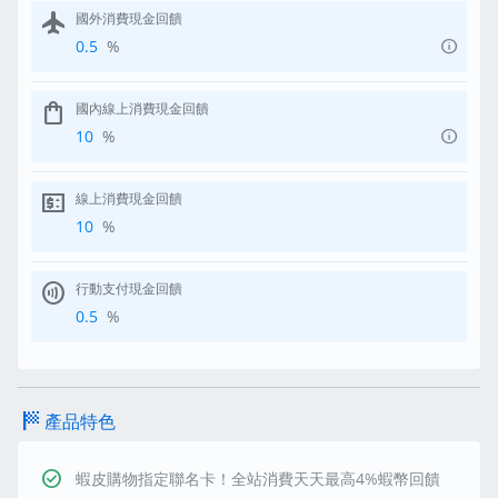
flight
國外消費現金回饋
info
0.5
%
shopping_bag
國內線上消費現金回饋
info
10
%
price_change
線上消費現金回饋
10
%
contactless
行動支付現金回饋
0.5
%
sports_score
產品特色
check_circle
蝦皮購物指定聯名卡！全站消費天天最高4%蝦幣回饋