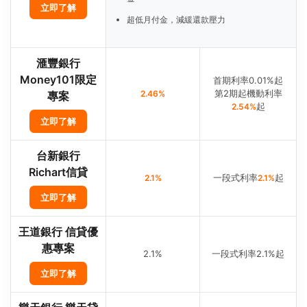
立即了解
超低月付金，減緩還款壓力
滙豐銀行
Money101限定
首期利率0.01%起
第2期起機動利率
2.46%
專案
起
2.54%
立即了解
台新銀行
Richart信貸
一段式利率
起
2.1%
2.1%
立即了解
王道銀行 信貸優
惠專案
2.1%
一段式利率2.1%起
立即了解