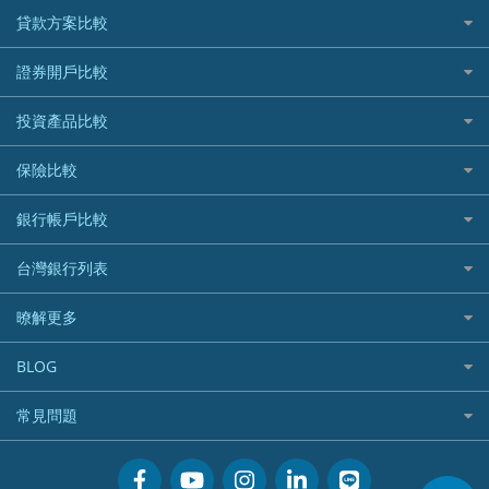
信用卡情境類別推薦
貸款方案比較
所有信用卡
快速線上貸款推薦
證券開戶比較
精選推薦
最完整貸款資訊一次看
國內外現金回饋
台股證券戶
投資產品比較
繳稅貸款
繳稅優惠
美股證券戶
貸款計算機
機器人投資
保險比較
航空哩程回饋
車貸計算機
加密貨幣
加油優惠
住宅險
銀行帳戶比較
精選貸款推薦
外幣定存
分期零利率優惠
汽車保險
信貸利率比較
財富管理帳戶
台灣銀行列表
首刷禮優惠
機車保險
一般個人貸款
數位存款帳戶
信用卡繳保費優惠
寵物險
銀行與合作機構列表
暸解更多
優質客戶貸款
美元定存
電影優惠
銀行客服電話
既有客戶貸款
加入我們
網購優惠
BLOG
低手續費貸款
訂閱電子報
行動支付優惠
專欄文章
小額借款
常見問題
媒體聯絡
旅遊訂房優惠
循環貸款
聯盟行銷
活動禮贈品兌換相關
美食餐廳優惠
汽機車貸款比較
服務條款