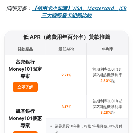
閱讀更多：
【信用卡小知識】VISA、Mastercard、JCB
三大國際發卡組織比較
低 APR（總費用年百分率）貸款推薦
貸款產品
最低APR
年利率
富邦銀行
Money101限定
首期利率0.01%起
第2期起機動利率
2.71%
專案
起
2.80%
立即了解
首期利率0.01%起
第2期起機動利率
3.17%
凱基銀行
起
3.28%
Money101優惠
專案
業界最長10年期，相較7年期降低30%月付
金