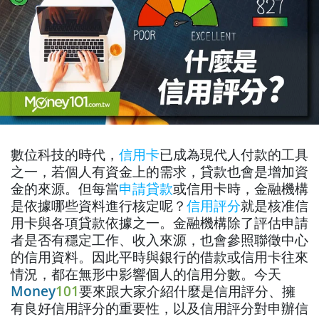
數位科技的時代，
信用卡
已成為現代人付款的工具
之一，若個人有資金上的需求，貸款也會是增加資
金的來源。但每當
申請貸款
或信用卡時，金融機構
是依據哪些資料進行核定呢？
信用評分
就是核准信
用卡與各項貸款依據之一。金融機構除了評估申請
者是否有穩定工作、收入來源，也會參照聯徵中心
的信用資料。因此平時與銀行的借款或信用卡往來
情況，都在無形中影響個人的信用分數。今天
Money
101
要來跟大家介紹什麼是信用評分、擁
有良好信用評分的重要性，以及信用評分對申辦信