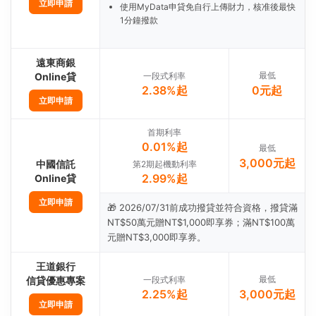
立即申請
使用MyData申貸免自行上傳財力，核准後最快
1分鐘撥款
遠東商銀
最低
Online貸
一段式利率
2.38%起
0元起
立即申請
首期利率
0.01%起
最低
3,000元起
中國信託
第2期起機動利率
2.99%起
Online貸
立即申請
🎁 2026/07/31前成功撥貸並符合資格，撥貸滿
NT$50萬元贈NT$1,000即享券；滿NT$100萬
元贈NT$3,000即享券。
王道銀行
最低
信貸優惠專案
一段式利率
2.25%起
3,000元起
立即申請