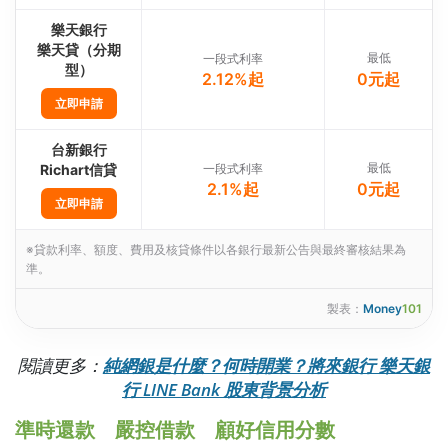
樂天銀行
樂天貸（分期
最低
一段式利率
型）
2.12%起
0元起
立即申請
台新銀行
最低
Richart信貸
一段式利率
2.1%起
0元起
立即申請
※貸款利率、額度、費用及核貸條件以各銀行最新公告與最終審核結果為
準。
製表：
Money
101
閱讀更多：
純網銀是什麼？何時開業？將來銀行 樂天銀
行 LINE Bank 股東背景分析
準時還款 嚴控借款 顧好信用分數