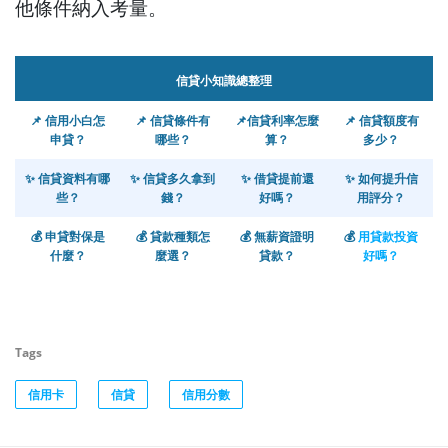
他條件納入考量。
信貸小知識總整理
📌
信用小白怎
📌
信貸條件有
📌
信貸利率怎麼
📌
信貸額度有
申貸？
哪些？
算？
多少？
✨
信貸資料有哪
✨
信貸多久拿到
✨
借貸提前還
✨
如何提升信
些？
錢？
好嗎？
用評分？
💰
申貸對保是
💰 貸款種類怎
💰
無薪資證明
💰
用貸款投資
什麼？
麼選？
貸款？
好嗎？
Tags
信用卡
信貸
信用分數