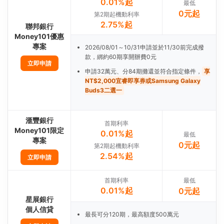
0.01%起
最低
0元起
第2期起機動利率
2.75%起
聯邦銀行
Money101優惠
專案
2026/08/01～10/31申請並於11/30前完成撥
款，綁約60期享開辦費0元
立即申請
申請32萬元、分84期攤還並符合指定條件，
享
NT$2,000宜睿即享券或Samsung Galaxy
Buds3二選一
滙豐銀行
首期利率
Money101限定
0.01%起
最低
專案
0元起
第2期起機動利率
2.54%起
立即申請
首期利率
最低
0.01%起
0元起
星展銀行
個人信貸
最長可分120期，最高額度500萬元