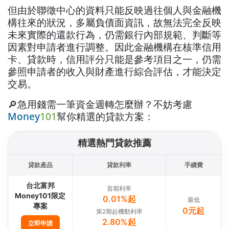
但由於聯徵中心的資料只能反映過往個人與金融機
構往來的狀況，多屬負債面資訊，故無法完全反映
未來實際的還款行為，仍需銀行內部規範、判斷等
因素對申請者進行調整。因此金融機構在核準信用
卡、貸款時，信用評分只能是參考項目之一，仍需
參照申請者的收入與財產進行綜合評估，才能決定
交易。
🔎急用錢需一筆資金週轉怎麼辦？不妨考慮
Money
101
幫你精選的貸款方案：
精選熱門貸款推薦
貸款產品
貸款利率
手續費
台北富邦
首期利率
Money101限定
0.01%起
最低
專案
0元起
第2期起機動利率
2.80%起
立即申請