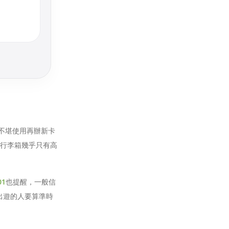
不堪使用再辦新卡
的行李箱幾乎只有高
01
也提醒，一般信
出遊的人要算準時