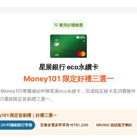
💡 實用好禮精選
星展銀行 eco永續卡
Money101 限定好禮三選一
Money101專屬連結申辦星展eco永續卡，完成指定核卡及消費條
y101通路限定首刷禮三選一。
ey101 限定首刷禮｜好禮三選一
is 20 吋極能裝行李箱
宜睿多選多即享券 NT$1,200
BRUNO 旋鈕藍牙喇叭