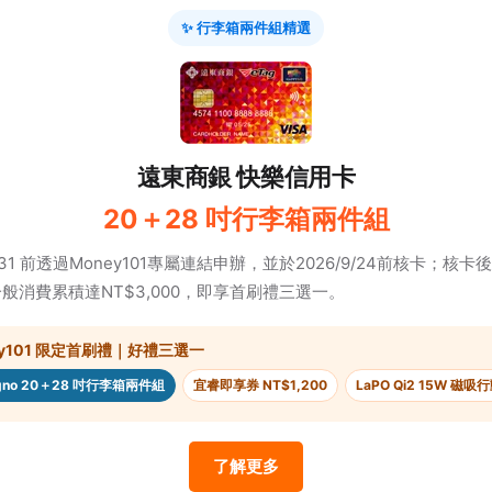
✨ 行李箱兩件組精選
遠東商銀 快樂信用卡
20＋28 吋行李箱兩件組
8/31 前透過Money101專屬連結申辦，並於2026/9/24前核卡；核
般消費累積達NT$3,000，即享首刷禮三選一。
ey101 限定首刷禮｜好禮三選一
egno 20＋28 吋行李箱兩件組
宜睿即享券 NT$1,200
LaPO Qi2 15W 磁
了解更多