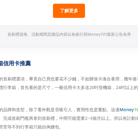
了解更多
首刷禮資格、活動期間及贈品內容以各銀行與Money101最新公告為準
箱信用卡推薦
的首刷禮選項，畢竟自己買也要花不少錢，不如辦張卡湊合著用，幾年後
禮行李箱，首先看的是尺寸，一般信用卡大多送20吋登機箱，24吋以上
。
的品牌和造型，除了看外觀是否吸引人，實用性也是重點。這邊
Money
1
、完成首刷門檻再拿到首刷禮，中間可能需要2~3個月以上。所以有計劃
苦苦等不到行李箱只能自掏腰包。