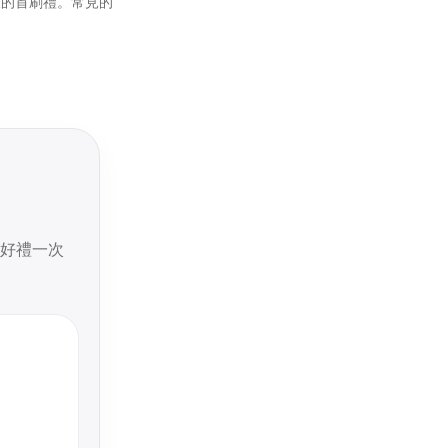
樣的首刷禮。常見的
好禮一次