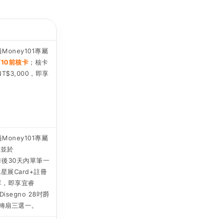
Money101專屬
9/10前核卡
；核卡
$3,000，即享
Money101專屬
，並於
卡後30天內單筆一
成星展Card+註冊
單，即享宜睿
isegno 28吋爵
轉轉扇三選一。