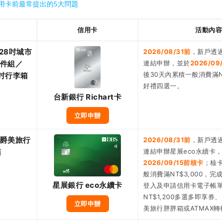
用卡前最常提出的5大問題
信用卡
活動內容
0＋28吋城市
2026/08/31前
，新戶透過
2件組／
連結申辦，並於
2026/0
後30天內累積一般消費滿NT
0吋行李箱
好禮四選一。
台新銀行 Richart卡
立即申辦
8吋爵美旅行
2026/08/31前
，新戶透過
箱
連結申辦星展eco永續卡
2026/09/15前核卡
；核
般消費滿NT$3,000，完
星展銀行 eco永續卡
登入及申請信用卡電子帳
NT$1,200多選多即享券、D
立即申辦
美旅行胖胖箱或ATMAX