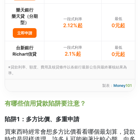
樂天銀行
樂天貸（分期
最低
一段式利率
型）
2.12%起
0元起
立即申請
台新銀行
一段式利率
最低
2.1%起
0元起
Richart信貸
※貸款利率、額度、費用及核貸條件以各銀行最新公告與最終審核結果為
準。
製表：
Money
101
有哪些信用貸款陷阱要注意？
陷阱1：多方比價、多重申請
買東西時經常會想多方比價看看哪個最划算，貸款
時也是同樣道理，許多人可能抱著比較心態，向多