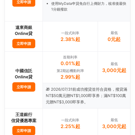
立即申請
使用MyData申貸免自行上傳財力，核准後最快
1分鐘撥款
遠東商銀
最低
Online貸
一段式利率
2.38%起
0元起
立即申請
首期利率
0.01%起
最低
3,000元起
中國信託
第2期起機動利率
2.99%起
Online貸
立即申請
🎁 2026/07/31前成功撥貸並符合資格，撥貸滿
NT$50萬元贈NT$1,000即享券；滿NT$100萬
元贈NT$3,000即享券。
王道銀行
最低
信貸優惠專案
一段式利率
2.25%起
3,000元起
立即申請