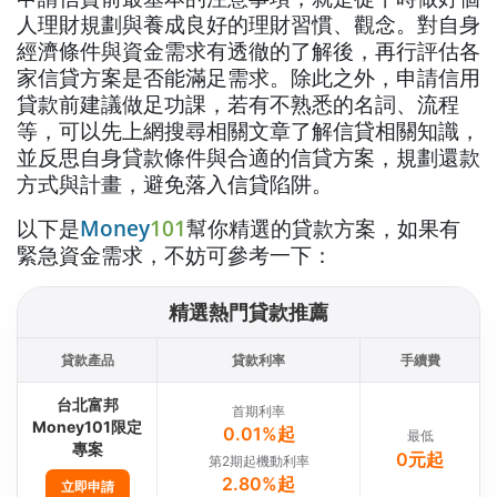
人理財規劃與養成良好的理財習慣、觀念。對自身
經濟條件與資金需求有透徹的了解後，再行評估各
家信貸方案是否能滿足需求。除此之外，申請信用
貸款前建議做足功課，若有不熟悉的名詞、流程
等，可以先上網搜尋相關文章了解信貸相關知識，
並反思自身貸款條件與合適的信貸方案，規劃還款
方式與計畫，避免落入信貸陷阱。
以下是
Money
101
幫你精選的貸款方案，如果有
緊急資金需求，不妨可參考一下：
精選熱門貸款推薦
貸款產品
貸款利率
手續費
台北富邦
首期利率
Money101限定
0.01%起
最低
專案
0元起
第2期起機動利率
2.80%起
立即申請