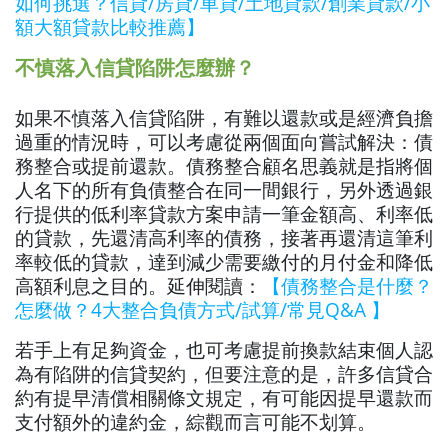
如何挑選？信貸/房貸/車貸/土地貸款/創業貸款/小
額大額貸款比較推薦】
不慎落入信貸陷阱怎麼辦？
如果不慎落入信貸陷阱，有難以還款或是經濟負擔
過重的情況時，可以考慮從兩個面向嘗試解決：債
務整合或提前還款。債務整合顧名思義就是指將個
人名下的所有負債整合在同一間銀行，另外透過銀
行提供的低利率貸款方案申請一筆金額高、利率低
的貸款，先還清高利率的債務，接著再還清這筆利
率較低的貸款，達到減少需要繳付的月付金和降低
高額利息之目的。延伸閱讀：
【債務整合是什麼？
怎麼做？4大整合負債方式/試算/常見Q&A 】
若手上有足夠資金，也可考慮提前換款結束個人認
為有陷阱的信貸契約，但要注意的是，許多信貸合
約有提早清償相關條文規定，有可能因提早還款而
支付額外的違約金，綜觀而言可能不划算。