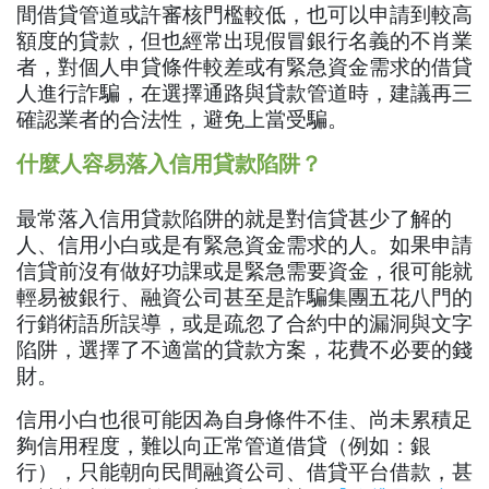
間借貸管道或許審核門檻較低，也可以申請到較高
額度的貸款，但也經常出現假冒銀行名義的不肖業
者，對個人申貸條件較差或有緊急資金需求的借貸
人進行詐騙，在選擇通路與貸款管道時，建議再三
確認業者的合法性，避免上當受騙。
什麼人容易落入信用貸款陷阱？
最常落入信用貸款陷阱的就是對信貸甚少了解的
人、信用小白或是有緊急資金需求的人。如果申請
信貸前沒有做好功課或是緊急需要資金，很可能就
輕易被銀行、融資公司甚至是詐騙集團五花八門的
行銷術語所誤導，或是疏忽了合約中的漏洞與文字
陷阱，選擇了不適當的貸款方案，花費不必要的錢
財。
信用小白也很可能因為自身條件不佳、尚未累積足
夠信用程度，難以向正常管道借貸（例如：銀
行），只能朝向民間融資公司、借貸平台借款，甚