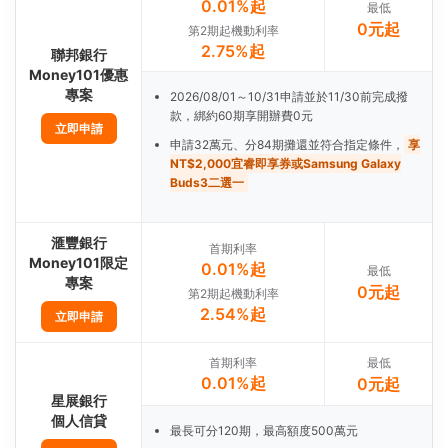
0.01%起
最低
0元起
第2期起機動利率
2.75%起
聯邦銀行
Money101優惠
專案
2026/08/01～10/31申請並於11/30前完成撥
款，綁約60期享開辦費0元
立即申請
申請32萬元、分84期攤還並符合指定條件，
享
NT$2,000宜睿即享券或Samsung Galaxy
Buds3二選一
滙豐銀行
首期利率
Money101限定
0.01%起
最低
專案
0元起
第2期起機動利率
2.54%起
立即申請
首期利率
最低
0.01%起
0元起
星展銀行
個人信貸
最長可分120期，最高額度500萬元