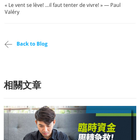
« Le vent se lève! …il faut tenter de vivre! » — Paul
Valéry
Back to Blog
相關文章