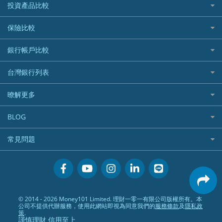
國內外現金回饋
台股證券戶
投資產品比較
繳稅貸款
繳稅優惠
美股證券戶
貸款計算機
機器人投資
保險比較
航空哩程回饋
車貸計算機
加密貨幣
加油優惠
住宅險
銀行帳戶比較
精選貸款推薦
外幣定存
分期零利率優惠
汽車保險
信貸利率比較
財富管理帳戶
台灣銀行列表
首刷禮優惠
機車保險
一般個人貸款
數位存款帳戶
信用卡繳保費優惠
寵物險
銀行與合作機構列表
暸解更多
優質客戶貸款
美元定存
電影優惠
銀行客服電話
既有客戶貸款
加入我們
網購優惠
BLOG
低手續費貸款
訂閱電子報
行動支付優惠
專欄文章
小額借款
常見問題
媒體聯絡
旅遊訂房優惠
循環貸款
聯盟行銷
活動禮贈品兌換相關
美食餐廳優惠
汽機車貸款比較
服務條款
會員相關常見問題
機場接送優惠
房貸利率比較
隱私政策
關於Money101.com.tw
高鐵優惠
信用貸款銀行列表
© 2014 - 2026 Money101 Limited. 理財一零一有限公司版權所有。本
關於我們
金融商品常見問題
公司不提供代辦服務，使用此網站即視為同意我們的
服務條款
及
隱私政
債務整合
策
.
謹慎理財 信用至上