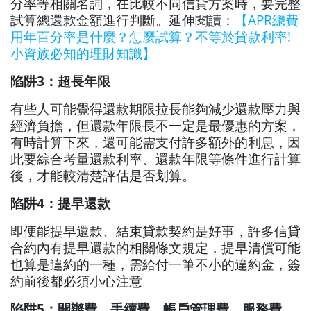
分率等相關名詞，在比較不同信貸方案時，要完整
試算總還款金額進行判斷。延伸閱讀：
【APR總費
用年百分率是什麼？怎麼試算？不等於貸款利率!
小資族必知的理財知識】
陷阱3：超長年限
有些人可能覺得還款期限拉長能夠減少還款壓力與
經濟負擔，但還款年限長不一定是最優惠的方案，
有時計算下來，還可能需支付許多額外的利息，因
此要綜合考量還款利率、還款年限等條件進行計算
後，才能較清楚評估是否划算。
陷阱4：提早還款
即便能提早還款、結束貸款契約是好事，許多信貸
合約內有提早還款的相關條文規定，提早清償可能
也算是違約的一種，需給付一筆不小的違約金，簽
約前後都必須小心注意。
陷阱5：開辦費、手續費、帳戶管理費、服務費...