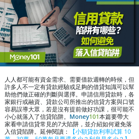
人人都可能有資金需求、需要借款週轉的時候，但
許多人不一定有貸款經驗或足夠的借貸知識可以幫
助他們做正確的判斷與選擇。申請信用貸款時，各
家銀行或融資、貸款公司所推出的信貸方案與口號
容易誤導大眾，若是沒有提前做好功課，很可能不
小心就落入了信貸陷阱。
Money
101
本篇要帶大
家看申請信貸常見的7大陷阱，並介紹如何避免落
入信貸陷阱。延伸閱讀：
【小額貸款利率試算 10
萬、30萬、50萬每月要還多少？利息是多少？】