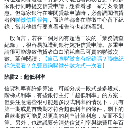
家銀行同時提交信貸申請，想看看哪一家方案最優
惠。但每家銀行在審閱貸款申請時，必會調閱借貸
者的
聯徵信用報告
，而這些都會在聯徵中心留下紀
錄，當其他銀行要查看報告時也都能看到。
一般而言，若在三個月內有超過三次的「業務調查
紀錄」，很容易就遭到銀行婉拒信貸申請。多重申
請很可能導致借貸者白白消耗自己可貴的聯徵次
數。延伸閱讀：
【自己查聯徵會有紀錄嗎？聯徵紀
錄怎麼看？免費查詢聯徵分數方式一次看】
陷阱2：超低利率
信貸利率有許多算法，可能分成一段式是多段式、
階梯式利率，有些銀行主打「超低利率」的方案，
但要注意這些很可能是多段式利率的情況下，只有
第一期或是首幾期才符合超低利率的條件，剩下的
還款期數可能是以更高的利率計算利息，反而不划
算。另外，也建議要分清楚信貸利率與總費用年百