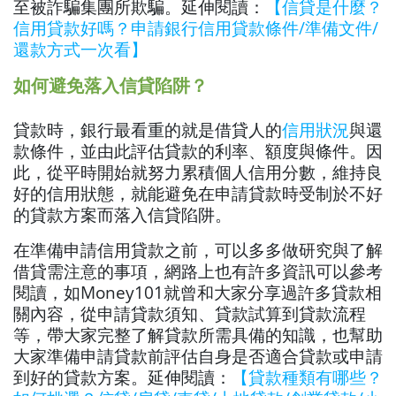
至被詐騙集團所欺騙。延伸閱讀：
【信貸是什麼？
信用貸款好嗎？申請銀行信用貸款條件/準備文件/
還款方式一次看】
如何避免落入信貸陷阱？
貸款時，銀行最看重的就是借貸人的
信用狀況
與還
款條件，並由此評估貸款的利率、額度與條件。因
此，從平時開始就努力累積個人信用分數，維持良
好的信用狀態，就能避免在申請貸款時受制於不好
的貸款方案而落入信貸陷阱。
在準備申請信用貸款之前，可以多多做研究與了解
借貸需注意的事項，網路上也有許多資訊可以參考
閱讀，如Money101就曾和大家分享過許多貸款相
關內容，從申請貸款須知、貸款試算到貸款流程
等，帶大家完整了解貸款所需具備的知識，也幫助
大家準備申請貸款前評估自身是否適合貸款或申請
到好的貸款方案。延伸閱讀：
【貸款種類有哪些？