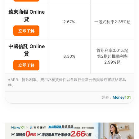
遠東商銀 Online
貸
2.67%
一段式利率2.38%起
立即了解
中國信託 Online
首期利率0.01%起
貸
3.30%
第2期起機動利率
2.99%起
立即了解
※APR、貸款利率、費用及核貸條件以各銀行最新公告與最終審核結果為
準。
製表：
Money
101