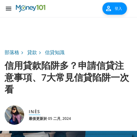
menu
person
登入
部落格
貸款
信貸知識
信用貸款陷阱多？申請信貸注
意事項、7大常見信貸陷阱一次
看
INÈS
最後更新於 05 二月, 2024