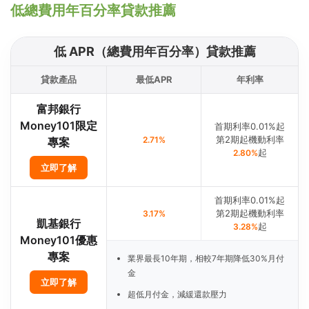
低總費用年百分率貸款推薦
低 APR（總費用年百分率）貸款推薦
貸款產品
最低APR
年利率
富邦銀行
Money101限定
首期利率0.01%起
第2期起機動利率
2.71%
專案
起
2.80%
立即了解
首期利率0.01%起
第2期起機動利率
3.17%
凱基銀行
起
3.28%
Money101優惠
專案
業界最長10年期，相較7年期降低30%月付
金
立即了解
超低月付金，減緩還款壓力