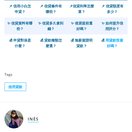
📌
信用小白怎
📌
信貸條件有
📌
信貸利率怎麼
📌
信貸額度有
申貸？
哪些？
算？
多少？
✨
信貸資料有哪
✨
信貸多久拿到
✨
借貸提前還
✨
如何提升信
些？
錢？
好嗎？
用評分？
💰
申貸對保是
💰 貸款種類怎
💰
無薪資證明
💰
用貸款投資
什麼？
麼選？
貸款？
好嗎？
Tags
信用貸款
INÈS