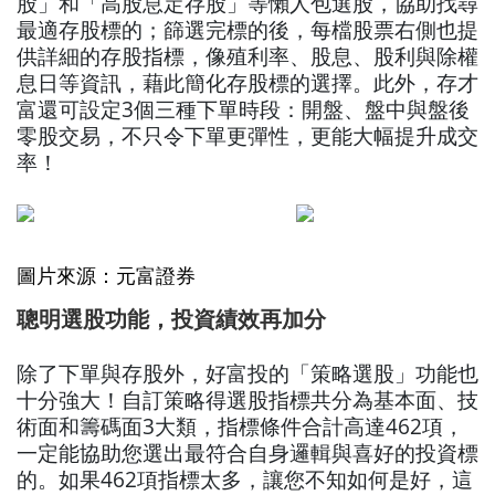
股」和「高股息定存股」等懶人包選股，協助找尋
最適存股標的；篩選完標的後，每檔股票右側也提
供詳細的存股指標，像殖利率、股息、股利與除權
息日等資訊，藉此簡化存股標的選擇。此外，存才
富還可設定3個三種下單時段：開盤、盤中與盤後
零股交易，不只令下單更彈性，更能大幅提升成交
率！
圖片來源：元富證券
聰明選股功能，投資績效再加分
除了下單與存股外，好富投的「策略選股」功能也
十分強大！自訂策略得選股指標共分為基本面、技
術面和籌碼面3大類，指標條件合計高達462項，
一定能協助您選出最符合自身邏輯與喜好的投資標
的。如果462項指標太多，讓您不知如何是好，這