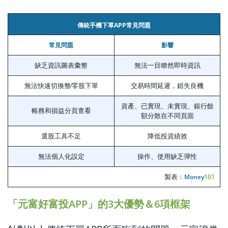
傳統手機下單APP常見問題
常見問題
影響
缺乏資訊圖表彙整
無法一目瞭然即時資訊
無法快速切換整∕零股下單
交易時間延遲，錯失良機
資產、已實現、未實現、銀行餘
帳務和損益分頁查看
額分散在不同頁面
選股工具不足
降低投資績效
無法個人化設定
操作、使用缺乏彈性
製表：
Money
101
「元富好富投APP」的3大優勢＆6項框架