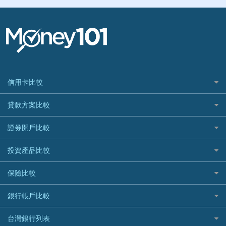
信用卡比較
信用卡情境類別推薦
貸款方案比較
所有信用卡
快速線上貸款推薦
證券開戶比較
精選推薦
最完整貸款資訊一次看
國內外現金回饋
台股證券戶
投資產品比較
繳稅貸款
繳稅優惠
美股證券戶
貸款計算機
機器人投資
保險比較
航空哩程回饋
車貸計算機
加密貨幣
加油優惠
住宅險
銀行帳戶比較
精選貸款推薦
外幣定存
分期零利率優惠
汽車保險
信貸利率比較
財富管理帳戶
台灣銀行列表
首刷禮優惠
機車保險