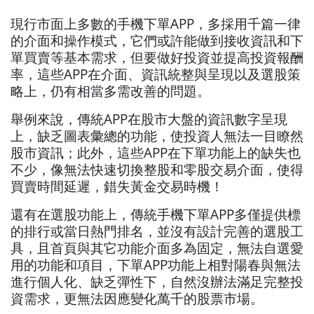
現行市面上多數的手機下單APP，多採用千篇一律
的介面和操作模式，它們或許能做到接收資訊和下
單買賣等基本需求，但要做好投資並提高投資報酬
率，這些APP在介面、資訊統整與呈現以及選股策
略上，仍有相當多需改善的問題。
舉例來說，傳統APP在股市大盤的資訊數字呈現
上，缺乏圖表彙總的功能，使投資人無法一目瞭然
股市資訊；此外，這些APP在下單功能上的缺失也
不少，像無法快速切換整股和零股交易介面，使得
買賣時間延遲，錯失黃金交易時機！
還有在選股功能上，傳統手機下單APP多僅提供標
的排行或當日熱門排名，並沒有設計完善的選股工
具，且首頁與其它功能介面多為固定，無法自選愛
用的功能和項目，下單APP功能上相對陽春與無法
進行個人化、缺乏彈性下，自然沒辦法滿足完整投
資需求，更無法因應變化萬千的股票市場。