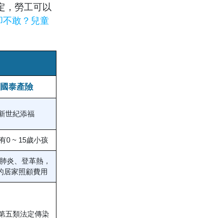
定，勞工可以
卻不敢？兒童
國泰產險
新世紀添福
有0 ~ 15歲小孩
、肺炎、登革熱，
的居家照顧費用
第五類法定傳染