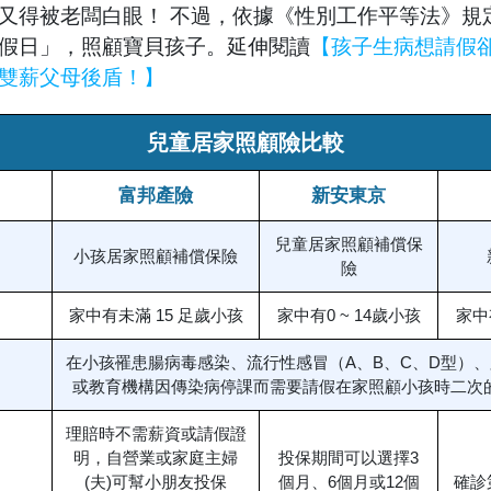
假又得被老闆白眼！
不過，依據《性別工作平等法》規
假日」，照顧寶貝孩子。延伸閱讀
【孩子生病想請假
雙薪父母後盾！】
兒童居家照顧險比較
富邦產險
新安東京
兒童居家照顧補償保
小孩居家照顧補償保險
險
家中有未滿 15 足歲小孩
家中有0 ~ 14歲小孩
家中
在小孩罹患腸病毒感染、流行性感冒（A、B、C、D型）
或教育機構因傳染病停課而需要請假在家照顧小孩時二次
理賠時不需薪資或請假證
明，自營業或家庭主婦
投保期間可以選擇3
(夫)可幫小朋友投保
個月、6個月或12個
確診