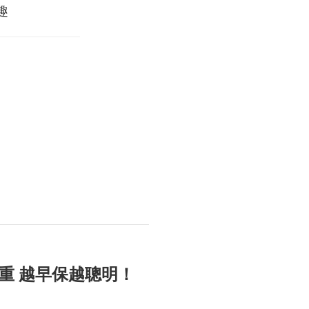
趣
重 越早保越聰明！