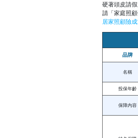
硬著頭皮請
請「家庭照顧
居家照顧險成
品牌
名稱
投保年齡
保障內容