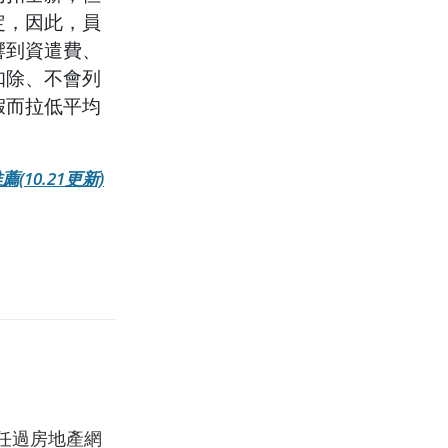
定，因此，員
響到資遣費、
扣除、不會列
假而拉低平均
10.21更新)
任過房地產網