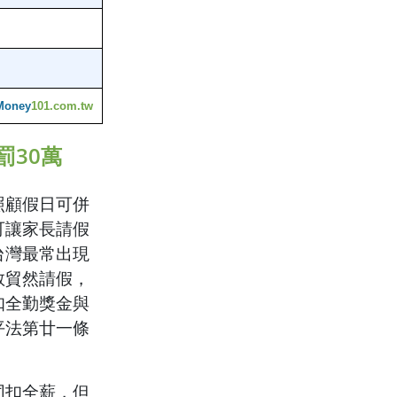
Money
101.com.tw
罰30萬
照顧假日可併
可讓家長請假
台灣最常出現
敢貿然請假，
扣全勤獎金與
平法第廿一條
同扣全薪，但