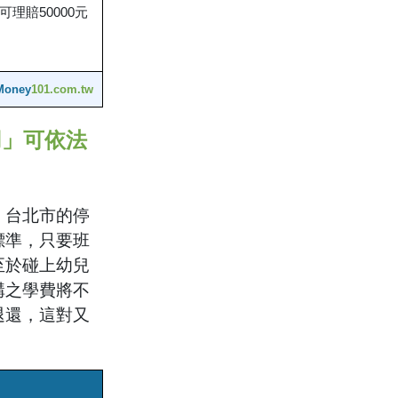
可理賠50000元
Money
101.com.tw
用」可依法
，台北市的停
標準，只要班
至於碰上幼兒
構之學費將不
退還，這對又