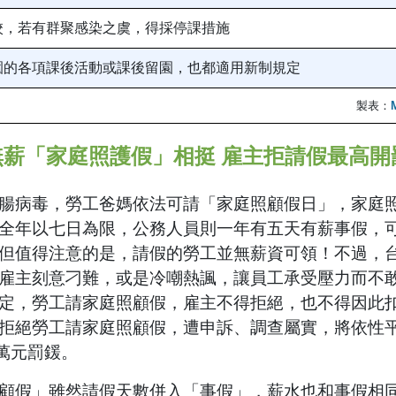
學校，若有群聚感染之虞，得採停課措施
兒園的各項課後活動或課後留園，也都適用新制規定
製表：
薪「家庭照護假」相挺 雇主拒請假最高開
腸病毒，勞工爸媽依法可請「家庭照顧假日」，家庭
全年以七日為限，公務人員則一年有五天有薪事假，
但值得注意的是，請假的勞工並無薪資可領！不過，
雇主刻意刁難，或是冷嘲熱諷，讓員工承受壓力而不
定，勞工請家庭照顧假，雇主不得拒絕，也不得因此
拒絕勞工請家庭照顧假，遭申訴、調查屬實，將依性
0萬元罰鍰。
顧假」雖然請假天數併入「事假」，薪水也和事假相