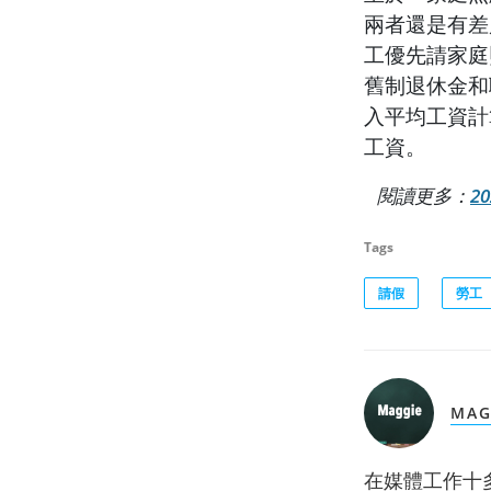
兩者還是有差
工優先請家庭
舊制退休金和
入平均工資計
工資。
閱讀更多：
2
Tags
請假
勞工
MAG
在媒體工作十