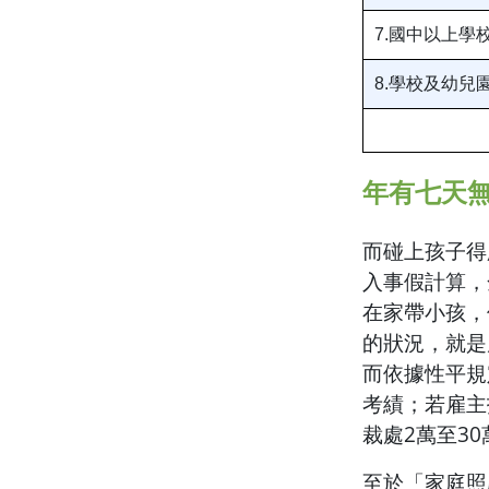
7.國中以上
8.學校及幼
年有七天無
而碰上孩子得
入事假計算，
在家帶小孩，
的狀況，就是
而依據性平規
考績；若雇主
裁處2萬至3
至於「家庭照