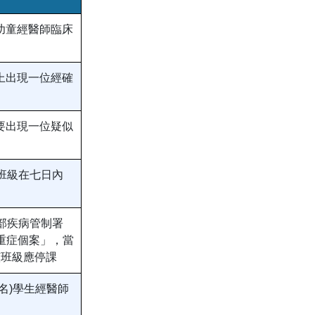
幼童經醫師臨床
上出現一位經確
要出現一位疑似
一班級在七日內
利部疾病管制署
重症個案」，當
該班級應停課
名)學生經醫師