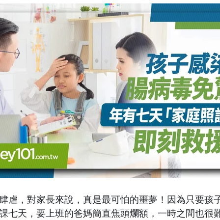
肆虐，對家長來說，真是最可怕的噩夢！因為只要孩
課七天，要上班的爸媽簡直焦頭爛額，一時之間也很