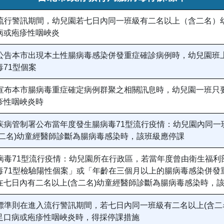
進入流行警訊期間，幼兒園若七日內同一班級有二名以上（含二名）
病或疱疹性咽峽炎
生局公告本市出現本土性腸病毒感染併發重症確診病例時，幼兒園班
71型個案
生局宣布本市腸病毒重症確定病例群聚之相關訊息時，幼兒園一班只
疹性咽峽炎時
部疾病管制署公布當年度發生腸病毒71型流行疫情：幼兒園內同
含二名)幼童經醫師診斷為腸病毒感染時，該班級應停課
腸病毒71型流行疫情：幼兒園所在行政區，若當年度曾由衛生福
毒71型檢驗陽性個案」或「年齡在三個月以上的腸病毒感染併發
在七日內有二名以上(含二名)幼童經醫師診斷為腸病毒感染時，
課標準則在進入流行警訊期間，若七日內同一班級有二名以上(含二
足口病或疱疹性咽峽炎時，得採停課措施