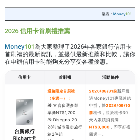
製表：
Money
101
2026 信用卡首刷禮推薦
Money
101
為大家整理了2026年各家銀行信用卡
首刷禮的最新資訊，並提供最新推薦和比較，讓你
在申辦信用卡時能夠充分享受各種優惠。
信用卡
首刷禮
活動條件
新戶透
通路限定首刷禮
2026/08/31前
過Money101專屬連結
（多選一）：
🎁 宜睿多選多即
申辦，於
2026/09/10
享券NT$1,700
核卡，並於核卡30
前
🎁 Disegno 20＋
天內累積消費滿
28吋城市漫步旅行
，即享好禮
NT$3,000
台新銀行
箱2件組
四選一。
Richart卡