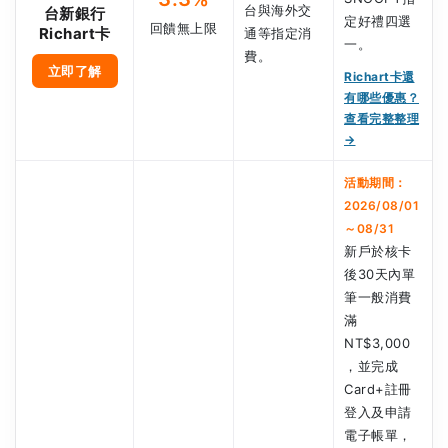
台與海外交
台新銀行
定好禮四選
回饋無上限
Richart卡
通等指定消
一。
費。
立即了解
Richart卡還
有哪些優惠？
查看完整整理
→
活動期間：
2026/08/01
～08/31
新戶於核卡
後30天內單
筆一般消費
滿
NT$3,000
，並完成
Card+註冊
登入及申請
電子帳單，