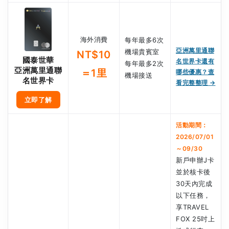
海外消費
每年最多6次
亞洲萬里通聯
機場貴賓室
NT$10
國泰世華
名世界卡還有
每年最多2次
亞洲萬里通聯
＝1里
哪些優惠？查
機場接送
名世界卡
看完整整理 →
立即了解
活動期間：
2026/07/01
～09/30
新戶申辦J卡
並於核卡後
30天內完成
以下任務，
享TRAVEL
FOX 25吋上