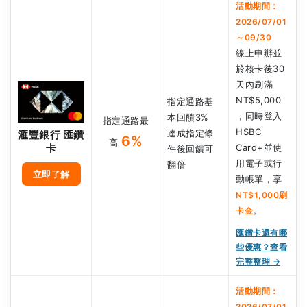
活動期間：
2026/07/01
～09/30
線上申辦並
於核卡後30
天內刷滿
NT$5,000
指定通路基
，同時登入
本回饋3%
指定通路最
HSBC
達成指定條
滙豐銀行 匯鑽
6%
高
Card+並使
卡
件後回饋可
用電子或行
翻倍
立即了解
動帳單，享
NT$1,000刷
。
卡金
匯鑽卡還有哪
些優惠？查看
完整整理 →
活動期間：
2026/07/01