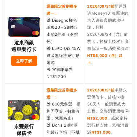
新戶透
通路限定首刷禮多
2026/08/31前
過Money101專屬連結
選一：
🎁 Disegno極光
進入遠銀官網成功申
璀璨20＋28吋行
辦，且於
李箱2件組（不挑
2026/09/24（含）前
色）
核卡，於核卡後次月底
遠東商銀
🎁 LaPO Qi2 15W
前新增一般消費累積達
遠東樂行卡
磁吸無線快充行動
NT$3,000（含）以
立即了解
電源
。
上
🎁 宜睿即享券
NT$1,200
申辦永
通路限定首刷禮多
2026/08/31前
豐保倍卡，於核卡後
選一：
🎁 800元多選一福
30天內一般消費或大
利即享券（數量有
全聯、全聯消費累積滿
限，兌完為止）
；或綁定特
NT$2,000
🎁 Doris 24吋極
選行動支付，累積消費
永豐銀行
能裝行李箱（不挑
滿
。
NT$1,000
保倍卡