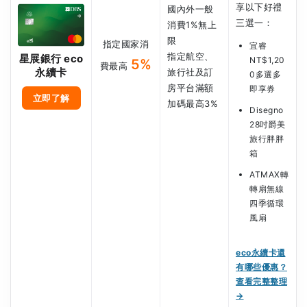
享以下好禮
國內外一般
三選一：
消費1%無上
限
指定國家消
宜睿
指定航空、
星展銀行 eco
NT$1,20
5%
費最高
永續卡
旅行社及訂
0多選多
房平台滿額
即享券
立即了解
加碼最高3%
Disegno
28吋爵美
旅行胖胖
箱
ATMAX轉
轉扇無線
四季循環
風扇
eco永續卡還
有哪些優惠？
查看完整整理
→