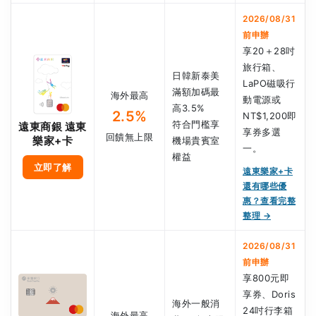
2026/08/31
前申辦
享20＋28吋
旅行箱、
日韓新泰美
LaPO磁吸行
滿額加碼最
海外最高
動電源或
高3.5%
2.5%
NT$1,200即
符合門檻享
遠東商銀 遠東
享券多選
回饋無上限
樂家+卡
機場貴賓室
一。
權益
立即了解
遠東樂家+卡
還有哪些優
惠？查看完整
整理 →
2026/08/31
前申辦
享800元即
享券、Doris
海外一般消
24吋行李箱
海外最高