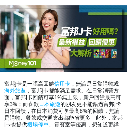
富邦J卡是一張高回饋
信用卡
，無論是日常購物或
海外旅遊
，富邦J卡都能滿足需求。在日常消費方
面，富邦J卡回饋可享1%無上限，新戶回饋最高可
享3%；而喜歡
日本旅遊
的朋友更不能錯過富邦J卡
日本回饋，在日本消費可享最高8%的回饋，無論
是購物、餐飲或交通支出都能省更多。此外，富邦
J卡也提供
機場停車
、貴賓室等優惠，想知道更詳