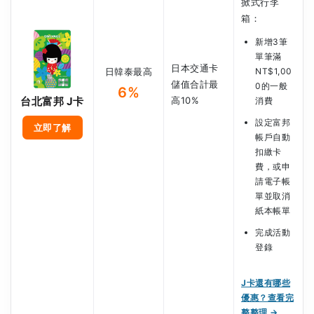
掀式行李
箱：
新增3筆
單筆滿
日本交通卡
日韓泰最高
NT$1,00
儲值合計最
0的一般
6%
台北富邦 J卡
高10%
消費
設定富邦
立即了解
帳戶自動
扣繳卡
費，或申
請電子帳
單並取消
紙本帳單
完成活動
登錄
J卡還有哪些
優惠？查看完
整整理 →