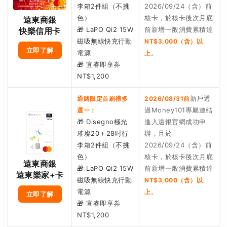
李箱2件組（不挑
2026/09/24（含）前
色）
核卡，於核卡後次月底
遠東商銀
🎁 LaPO Qi2 15W
前新增一般消費累積達
快樂信用卡
磁吸無線快充行動
NT$3,000（含）以
立即了解
電源
。
上
🎁 宜睿即享券
NT$1,200
新戶透
通路限定首刷禮多
2026/08/31前
過Money101專屬連結
選一：
🎁 Disegno極光
進入遠銀官網成功申
璀璨20＋28吋行
辦，且於
李箱2件組（不挑
2026/09/24（含）前
色）
核卡，於核卡後次月底
遠東商銀
🎁 LaPO Qi2 15W
前新增一般消費累積達
遠東樂家+卡
磁吸無線快充行動
NT$3,000（含）以
電源
。
上
立即了解
🎁 宜睿即享券
NT$1,200