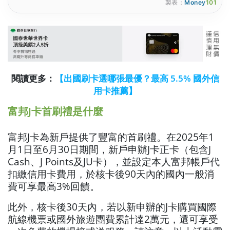
製表：
Money
101
閱讀更多：
【出國刷卡選哪張最優？最高 5.5% 國外信
用卡推薦】
富邦J卡首刷禮是什麼
富邦J卡為新戶提供了豐富的首刷禮。在2025年1
月1日至6月30日期間，新戶申辦J卡正卡（包含J
Cash、J Points及JU卡），並設定本人富邦帳戶代
扣繳信用卡費用，於核卡後90天內的國內一般消
費可享最高3%回饋。
此外，核卡後30天內，若以新申辦的J卡購買國際
航線機票或國外旅遊團費累計達2萬元，還可享受