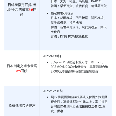
日本：大丸、松屋、高島屋、PARCO
日韓泰指定百貨/機
韓國：樂天百貨、現代百貨、新世界百貨
場/免稅店最高
回
8%
指定機場/免稅店：
饋
日本：成田機場、羽田機場、關西機場、
新千歲機場、福岡機場
韓國：新世界免稅店、現代免稅店、樂天
免稅店
泰國：KING POWER免稅店
2025/6/30前
以Apple Pay綁定J卡並支付日本Suica、
日本指定交通卡最高
PASMO或ICOCA卡儲值金，單筆滿新台幣
回饋
8%
2,000元享最高8%回饋(限量需登錄)
2025/12/31前
刷J卡購買國際航線機票或支付國外旅遊團
費金額，單筆達3萬(含)元以上，享「指定
免費機場接送優惠
台灣國際機場限定區域接機或送機1次免
費」優惠