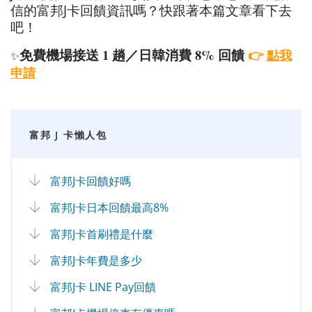
信的富邦J卡回饋資訊嗎？快跟著本篇文章看下去
吧！
免費機場接送 1 趟／日韓消費 8% 回饋
👉
點我
✨
申請
富邦 J 卡懶人包
富邦J卡回饋好嗎
富邦J卡日本回饋最高8%
富邦J卡首刷禮是什麼
富邦J卡年費是多少
富邦J卡 LINE Pay回饋