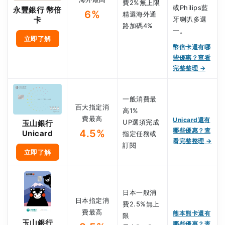
費2%無上限
或Philips藍
永豐銀行 幣倍
6%
精選海外通
牙喇叭多選
卡
路加碼4%
一。
立即了解
幣倍卡還有哪
些優惠？查看
完整整理 →
一般消費最
百大指定消
高1%
費最高
Unicard還有
UP選須完成
玉山銀行
哪些優惠？查
4.5%
Unicard
指定任務或
看完整整理 →
訂閱
立即了解
日本一般消
日本指定消
費2.5%無上
費最高
熊本熊卡還有
限
玉山銀行
哪些優惠？查