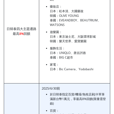
藥妝店：
日本：松本清、大國藥妝
韓國：OLIVE YOUNG
泰國：EVEANDBOY、BEAUTRIUM、
WATSONS
日韓泰四大主題通路
遊樂園：
最高
回饋
8%
日本：東京迪士尼、大阪環球影城
韓國：樂天世界、愛寶樂園
服飾生活：
日本：UNIQLO、唐吉訶德
泰國：BIG C超市
家電：
日本：Bic Camera、Yodobashi
2025/6/30前
於日韓泰指定百貨/機場/免稅店刷J卡單筆
滿新台幣1萬元，享最高8%回饋(限量需登
錄)
百貨：