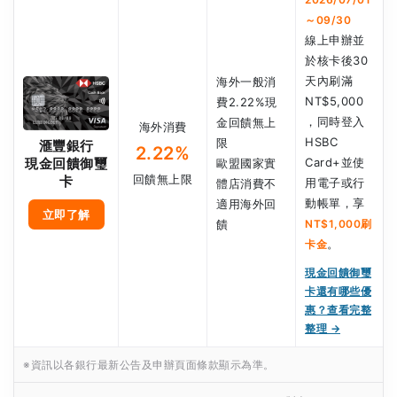
～09/30
線上申辦並
於核卡後30
天內刷滿
海外一般消
NT$5,000
費2.22%現
，同時登入
金回饋無上
海外消費
HSBC
限
滙豐銀行
2.22%
Card+並使
現金回饋御璽
歐盟國家實
回饋無上限
卡
用電子或行
體店消費不
動帳單，享
適用海外回
立即了解
饋
NT$1,000刷
。
卡金
現金回饋御璽
卡還有哪些優
惠？查看完整
整理 →
※資訊以各銀行最新公告及申辦頁面條款顯示為準。