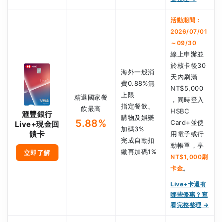
活動期間：
2026/07/01
～09/30
線上申辦並
於核卡後30
海外一般消
天內刷滿
費0.88%無
NT$5,000
上限
精選國家餐
，同時登入
指定餐飲、
飲最高
HSBC
滙豐銀行
購物及娛樂
5.88%
Card+並使
Live+現金回
加碼3%
饋卡
用電子或行
完成自動扣
動帳單，享
繳再加碼1%
立即了解
NT$1,000刷
。
卡金
Live+卡還有
哪些優惠？查
看完整整理 →