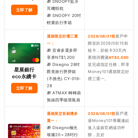
🎁 SNOOPY藍牙
耳機頸枕
立即了解
🎁 SNOOPY 20吋
輕量款行李箱
新戶申
通路限定好禮三選
2026/08/31前
辦並於2026/09/15前
一：
🎁 宜睿多選多即
核卡，於核卡30天內
享券NT$1,200
累積消費滿
NT$3,000
🎁 Disegno 28吋
並完成指定任務，即享
星展銀行
爵美旅行胖胖箱
Money101通路限定好
eco永續卡
(不挑色) CY-016-
禮三選一。
28
立即了解
🎁 ATMAX 轉轉扇
無線四季循環風扇
新戶透
通路限定首刷禮多
2026/08/31前
過Money101專屬連結
選一：
🎁 Disegno極光
進入遠銀官網成功申
璀璨20＋28吋行
辦，且於