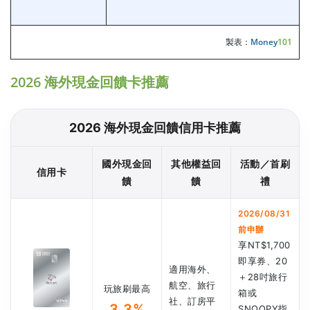
製表：
Money
101
2026 海外現金回饋卡推薦
2026 海外現金回饋信用卡推薦
國外現金回
其他權益回
活動／首刷
信用卡
饋
饋
禮
2026/08/31
前申辦
享NT$1,700
即享券、20
適用海外、
＋28吋旅行
航空、旅行
玩旅刷最高
箱或
社、訂房平
3.3%
SNOOPY指