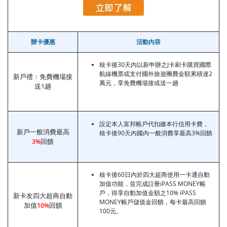
辦卡優惠
活動內容
核卡後30天內以新申辦之J卡刷卡購買國際
航線機票或支付國外旅遊團費金額累積達2
新戶禮：免費機場接
萬元，享免費機場接或送一趟
送1趟
設定本人富邦帳戶代扣繳本行信用卡費，
新戶一般消費最高
核卡後90天內國內一般消費享最高3%回饋
回饋
3%
核卡後60日內於四大超商使用一卡通自動
加值功能，並完成註冊iPASS MONEY帳
戶，得享自動加值金額之10% iPASS
新卡友四大超商自動
MONEY帳戶儲值金回饋，每卡最高回饋
加值
回饋
10%
100元。