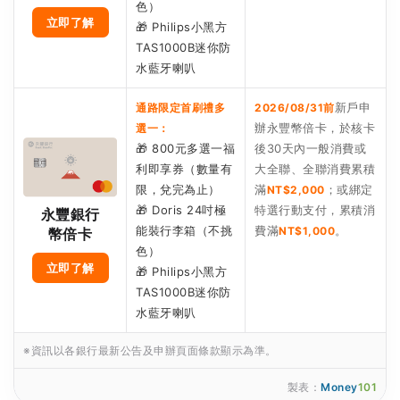
色）
立即了解
🎁 Philips小黑方
TAS1000B迷你防
水藍牙喇叭
新戶申
通路限定首刷禮多
2026/08/31前
辦永豐幣倍卡，於核卡
選一：
🎁 800元多選一福
後30天內一般消費或
利即享券（數量有
大全聯、全聯消費累積
限，兌完為止）
滿
；或綁定
NT$2,000
🎁 Doris 24吋極
特選行動支付，累積消
永豐銀行
能裝行李箱（不挑
費滿
。
NT$1,000
幣倍卡
色）
立即了解
🎁 Philips小黑方
TAS1000B迷你防
水藍牙喇叭
※資訊以各銀行最新公告及申辦頁面條款顯示為準。
製表：
Money
101