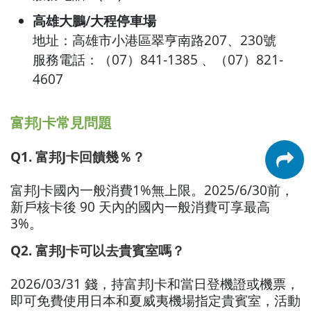
高雄大鵬/大程停車場
地址：高雄市小港區翠亨南路207、230號
服務電話：（07）841-1385 、（07）821-
4607
富邦J卡常見問題
Q1. 富邦J卡回饋幾％？
富邦J卡國內一般消費1%無上限。2025/6/30前，
新戶核卡後 90 天內的國內一般消費可享最高
3%。
Q2. 富邦J卡可以去貴賓室嗎？
2026/03/31 錢，持富邦J卡和當日登機證或機票，
即可免費使用日本和夏威夷機場指定貴賓室，活動