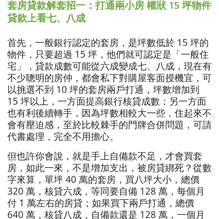
套房貸款解套招一：打通兩小房 權狀 15 坪物件
貸款上看七、八成
首先，一般銀行認定的套房，是坪數低於 15 坪的
物件，只要超過 15 坪，他們就可認定是「一般住
宅」，貸款成數可能從六成變成七、八成，現在有
不少聰明的房仲，都會私下對購屋客面授機宜，可
以挑選不到 10 坪的套房兩戶打通，坪數增加到
15 坪以上，一方面提高銀行核貸成數；另一方面
也有利後續轉手，因為坪數相較大一些，住起來不
會有壓迫感，至於比較棘手的門牌合併問題，可請
代書處理，完全不用擔心。
但也許你會說，就是手上自備款不足，才會買套
房，如此一來，不是增加支出，被房貸綁死？從數
字來算，單坪 40 萬的套房，買八坪大小，總價
320 萬，核貸六成，等同要自備 128 萬，每個月
付 1 萬左右的房貸；如果買下兩戶打通，總價
640 萬，核貸八成，自備款還是 128 萬，一個月