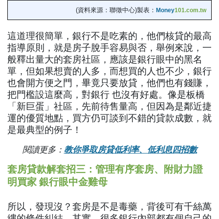
(資料來源：聯徵中心)製表：
Money
101.com.tw
這道理很簡單，銀行不是吃素的，他們核貸的最高
指導原則，就是房子脫手容易與否，舉例來說，一
般釋出量大的套房社區，應該是銀行眼中的黑名
單，但如果想賣的人多，而想買的人也不少，銀行
也會開方便之門，畢竟只要放貸，他們也有錢賺，
把門檻設這麼高，對銀行 也沒有好處。像是板橋
「新巨蛋」社區，先前待售量高，但因為是鄰近捷
運的優質地點，買方仍可談到不錯的貸款成數，就
是最典型的例子！
閱讀更多：
教你爭取房貸低利率、低利息四招數
套房貸款解套招三：管理有序套房、附財力證
明買家 銀行眼中金雞母
所以，發現沒？套房是不是毒藥，背後可有千絲萬
縷的條件糾結，其實，很多銀行內部都有個自己的