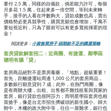
要付 2.5 萬，同樣的自備款，倘若能力許可，每個
月多花 1.5 萬，住起來多一倍空間，等到未來轉
手，接手的人看在坪數夠大，貸款成數也高，賣出
價格勢必更具競爭性，購買意願也會增加，千萬不
要短視近利，只為了眼前可以有更多寬裕揮霍的現
金！
閱讀更多：
小資族買房子 頭期款不足的購屋策略
套房貸款解套招二：近商圈、有捷運、鄰學區
聰明有腦「貸」
套房商品絕對不是票房毒藥，「地點」超級重要！
首先，距離捷運站周邊 1,000 公尺的套房商品，
多數銀行願意貸到 7 成；此外，在熱門商圈，像
是有商辦大樓，出租、出售都不難找租客與買家的
套房，銀行貸款也很阿莎力；而明星學區套房也相
當搶手，像是台北市招生擠破頭的新生國小、師大
附中，木柵的政大附中等，往往一屋難求，銀行也