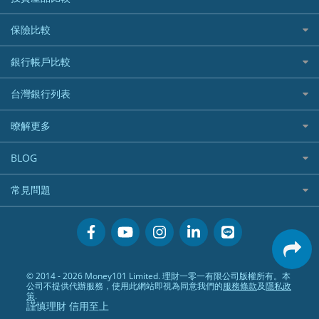
繳稅貸款
繳稅優惠
美股證券戶
貸款計算機
機器人投資
保險比較
航空哩程回饋
車貸計算機
加密貨幣
加油優惠
住宅險
銀行帳戶比較
精選貸款推薦
外幣定存
分期零利率優惠
汽車保險
信貸利率比較
財富管理帳戶
台灣銀行列表
首刷禮優惠
機車保險
一般個人貸款
數位存款帳戶
信用卡繳保費優惠
寵物險
銀行與合作機構列表
暸解更多
優質客戶貸款
美元定存
電影優惠
銀行客服電話
既有客戶貸款
加入我們
網購優惠
BLOG
低手續費貸款
訂閱電子報
行動支付優惠
專欄文章
小額借款
常見問題
媒體聯絡
旅遊訂房優惠
循環貸款
聯盟行銷
活動禮贈品兌換相關
美食餐廳優惠
汽機車貸款比較
服務條款
會員相關常見問題
機場接送優惠
房貸利率比較
隱私政策
關於Money101.com.tw
高鐵優惠
信用貸款銀行列表
© 2014 - 2026 Money101 Limited. 理財一零一有限公司版權所有。本
關於我們
金融商品常見問題
公司不提供代辦服務，使用此網站即視為同意我們的
服務條款
及
隱私政
債務整合
策
.
謹慎理財 信用至上
24小時內入帳貸款