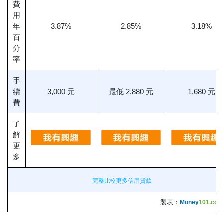
費
用
年
3.87%
2.85%
3.18%
百
分
率
手
續
3,000 元
最低 2,880 元
1,680 元
費
了
解
更
多
完整比較更多信用貸款
製表：
Money
101.com