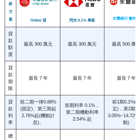
款
方
永豐銀行 數時貸
案
Online 貸
閃光 0.1% 專案
貸
款
最高 300 萬元
最高 300 萬元
最高 500 萬
額
度
貸
款
最長 7 年
最長 7 年
最長 7 年
期
限
貸
前二期一律0.88%
前1期0.1%(
首期利率 0.1%，
款
(固定)、第三期起
定)，第2期起
第二期機動利率
利
2.76%起(機動計
3.05%~14.72%
2.54% 起
率
息)。
動)
總