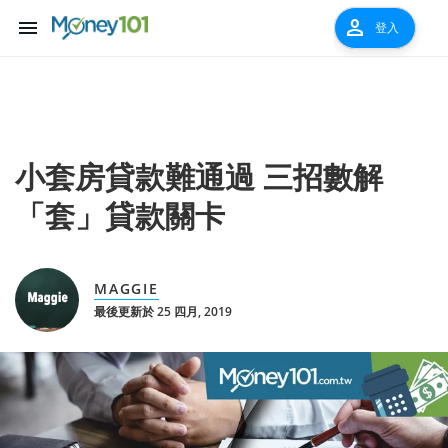
menu
person
登入
小套房貸款難通過 三招數解
「套」貸款關卡
MAGGIE
最後更新於 25 四月, 2019