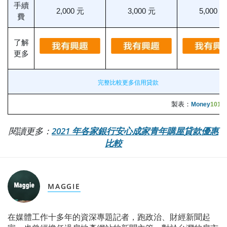
手續
2,000 元
3,000 元
5,000 元
費
了解
更多
完整比較更多信用貸款
製表：
Money
101.c
閱讀更多：
2021 年各家銀行安心成家青年購屋貸款優惠
比較
MAGGIE
在媒體工作十多年的資深專題記者，跑政治、財經新聞起