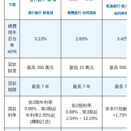
方案
凱基銀行 個人信
渣打銀行 新春貸
滙豐銀行 信用貸款
低利率專
總費
用年
百分
3.13%
2.83%
3.42%
率
APR
貸款
最高 350 萬元
最低 10 萬元
最高 500 
額度
貸款
最長 7 年
最長 7 年
最長 7
期限
前2期年利率
前2期利率
貸款
0.88%，第3期起
依本行指數
0.88%，第3期起
利率
年利率2.99%起
+1.73% 
2.54% ~ 13.19%
(機動計息)