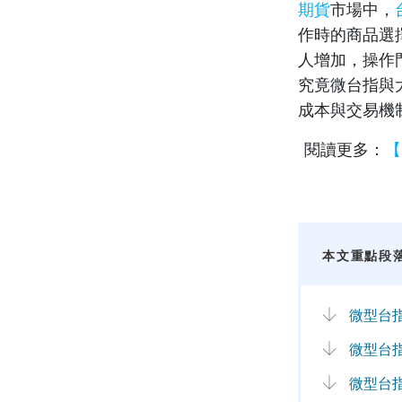
期貨
市場中，
作時的商品選
人增加，操作
究竟微台指與
成本與交易機
閱讀更多：
【
本文重點段
微型台
微型台
微型台