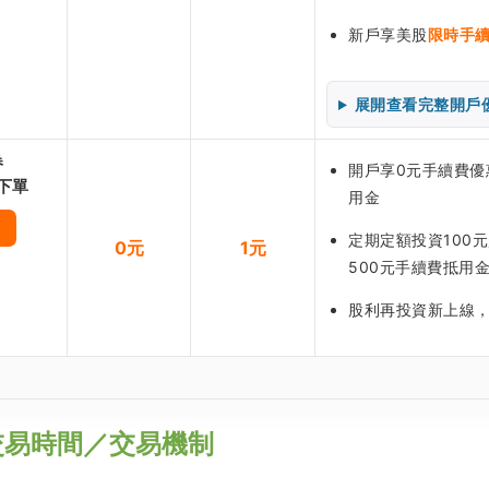
新戶享美股
限時手
展開查看完整開戶
券
開戶享0元手續費優惠
下單
用金
定期定額投資100
0元
1元
500元手續費抵用
股利再投資新上線
交易時間／交易機制