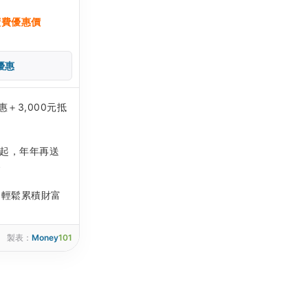
續費優惠價
優惠
＋3,000元抵
元起，年年再送
金
，輕鬆累積財富
製表：
Money
101