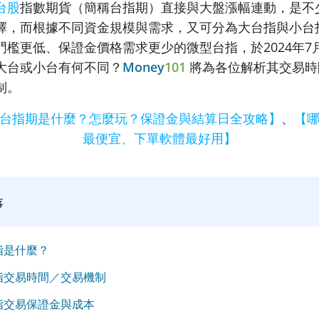
台股
指數期貨（簡稱台指期）直接與大盤漲幅連動，是不
擇，而根據不同資金規模與需求，又可分為大台指與小台
門檻更低、保證金價格需求更少的微型台指，於2024年7
大台或小台有何不同？
Money
101
將為各位解析其交易時
制。
台指期是什麼？怎麼玩？保證金與結算日全攻略】
、
【
最便宜、下單軟體最好用】
落
指是什麼？
指交易時間／交易機制
指交易保證金與成本