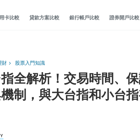
用卡比較
貸款方案比較
銀行帳戶比較
證券開戶比較
理財
股票入門知識
台指全解析！交易時間、保
與機制，與大台指和小台指
？
KY