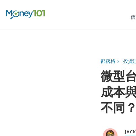
信
部落格
投資
微型
成本
不同
JAC