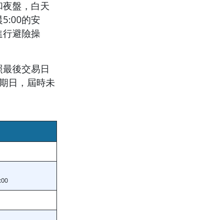
和夜盤，白天
5:00的安
進行避險操
照最後交易日
期日，屆時未
00