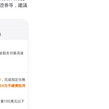
證券等，建議
惠
餘額支付最高達
幣
，完成指定任務
500元手續費抵用
量100萬元以下