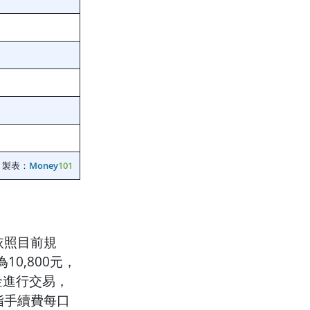
製表：
Money
101
依照目前規
10,800元，
金進行交易，
指手續費每口