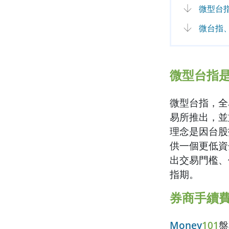
微型台
微台指
微型台指
微型台指，全
易所推出，並
理念是因台股
供一個更低資
出交易門檻、
指期。
券商手續
Money
101
盤