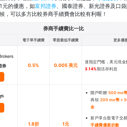
1元的優惠，如
富邦證券
、國泰證券、新光證券及
口袋
候，可以多方比較券商手續費會比較有利喔！
券商手續費比一比
電子單手續費
零股最低手續費
更多優
達指定門檻，美元現金
0.5%
0.005 美元
證券
3.14%
類活存利息
開戶即贈
500 mo
帳戶
再領
200 mo幣＋
金
新戶享台股電子交易
1.8折
1元
手續費優惠折數