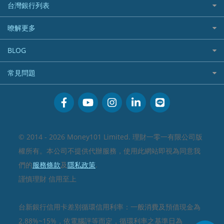
財富管理帳戶
台灣銀行列表
分期零利率優惠
機車保險
信貸利率比較
數位存款帳戶
銀行與合作機構列表
首刷禮優惠
暸解更多
寵物險
一般個人貸款
美元定存
銀行客服電話
信用卡繳保費優惠
加入我們
優質客戶貸款
BLOG
電影優惠
訂閱電子報
既有客戶貸款
專欄文章
常見問題
網購優惠
媒體聯絡
低手續費貸款
活動禮贈品兌換相關
行動支付優惠
聯盟行銷
小額借款
會員相關常見問題
旅遊訂房優惠
服務條款
循環貸款
關於Money101.com.tw
美食餐廳優惠
隱私政策
汽機車貸款比較
© 2014 - 2026 Money101 Limited. 理財一零一有限公司版
金融商品常見問題
機場接送優惠
關於我們
權所有。本公司不提供代辦服務，使用此網站即視為同意我
房貸利率比較
高鐵優惠
們的
服務條款
及
隱私政策
.
信用貸款銀行列表
謹慎理財 信用至上
債務整合
24小時內入帳貸款
台新銀行信用卡差別循環信用利率：一般消費及預借現金為
2.88%~15%，依電腦評等而定，循環利率之基準日為