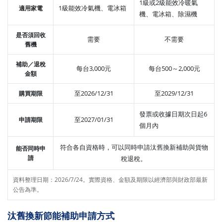
1級或2級能效冷暖氣
1級能效冷氣機、電冰箱
適用家電
機、電冰箱、除濕機
是否須回收
需要
不需要
舊機
補助／退稅
每台3,000元
每台500～2,000元
金額
至2026/12/31
至2029/12/31
購買期限
發票或收據日期次日起6
至2027/01/31
申請期限
個月內
符合各自資格時，可以同時申請汰舊換新補助與貨物
能否同時申
請
稅退稅。
資料整理日期：2026/7/24。實際資格、金額及期限以經濟部與財政部最新
公告為準。
汰舊換新節能補助申請方式