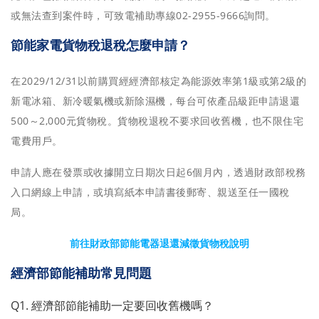
或無法查到案件時，可致電補助專線02-2955-9666詢問。
節能家電貨物稅退稅怎麼申請？
在2029/12/31以前購買經經濟部核定為能源效率第1級或第2級的
新電冰箱、新冷暖氣機或新除濕機，每台可依產品級距申請退還
500～2,000元貨物稅。貨物稅退稅不要求回收舊機，也不限住宅
電費用戶。
申請人應在發票或收據開立日期次日起6個月內，透過財政部稅務
入口網線上申請，或填寫紙本申請書後郵寄、親送至任一國稅
局。
前往財政部節能電器退還減徵貨物稅說明
經濟部節能補助常見問題
Q1. 經濟部節能補助一定要回收舊機嗎？