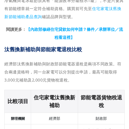
冷氣機與電冰箱必須具有「能源效率分級標示1級」，不是只要具
有節能標章就一定符合補助資格。購買前可先至
住宅家電汰舊換
新節能補助產品查詢
確認品牌與型號。
閱讀更多：
【內政部修繕住宅貸款如何申請？條件／承辦單位／流
程看這裡】
汰舊換新補助與節能家電退稅比較
經濟部汰舊換新補助與財政部節能電器退稅是兩項不同政策。符
合兩邊資格時，同一台家電可以分別提出申請，最高可能取得
3,000元補助及2,000元貨物稅退稅。
住宅家電汰舊換新
節能電器貨物稅退
比較項目
補助
稅
經濟部
財政部
辦理機關