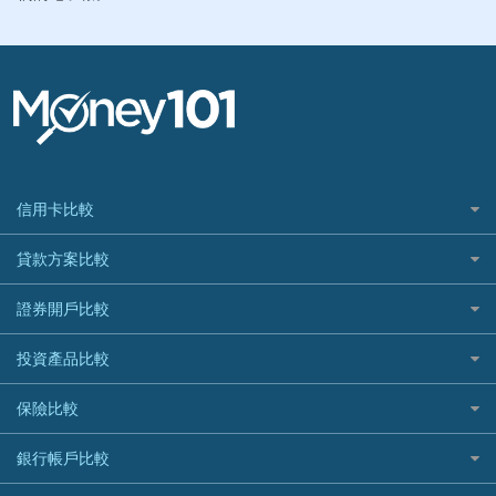
信用卡比較
信用卡情境類別推薦
貸款方案比較
所有信用卡
快速線上貸款推薦
證券開戶比較
精選推薦
最完整貸款資訊一次看
台股證券戶
投資產品比較
國內外現金回饋
繳稅貸款
美股證券戶
機器人投資
繳稅優惠
保險比較
貸款計算機
加密貨幣
航空哩程回饋
住宅險
車貸計算機
銀行帳戶比較
外幣定存
加油優惠
汽車保險
精選貸款推薦