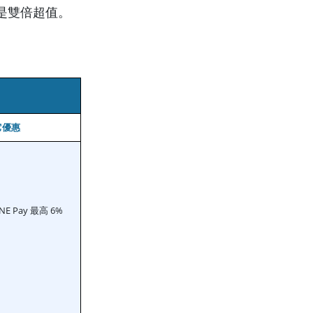
說是雙倍超值。
它優惠
E Pay 最高 6%