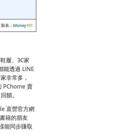
製表：
Money
101
鞋履、3C家
透過 LINE
商家非常多，
PChome 賣
 回饋。
ple 直營官方網
買書籍的朋友
一樣能同步賺取