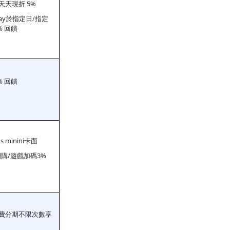
天天現折 5%
Pay於指定日/指定
% 回饋
% 回饋
ds minini卡面
購/遊戲加碼3%
費分期不限次數享