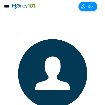
menu
person
登入