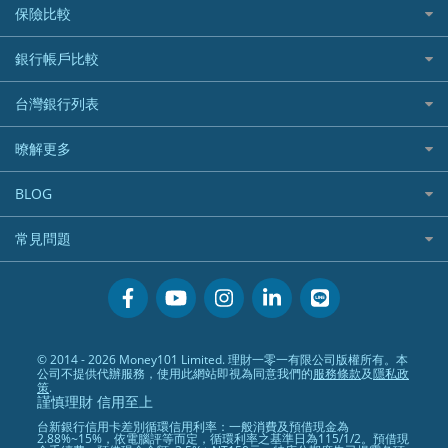
貸款計算機
機器人投資
保險比較
航空哩程回饋
車貸計算機
加密貨幣
加油優惠
住宅險
銀行帳戶比較
精選貸款推薦
外幣定存
分期零利率優惠
汽車保險
信貸利率比較
財富管理帳戶
台灣銀行列表
首刷禮優惠
機車保險
一般個人貸款
數位存款帳戶
信用卡繳保費優惠
寵物險
銀行與合作機構列表
暸解更多
優質客戶貸款
美元定存
電影優惠
銀行客服電話
既有客戶貸款
加入我們
網購優惠
BLOG
低手續費貸款
訂閱電子報
行動支付優惠
專欄文章
小額借款
常見問題
媒體聯絡
旅遊訂房優惠
循環貸款
聯盟行銷
活動禮贈品兌換相關
美食餐廳優惠
汽機車貸款比較
服務條款
會員相關常見問題
機場接送優惠
房貸利率比較
隱私政策
關於Money101.com.tw
高鐵優惠
信用貸款銀行列表
© 2014 - 2026 Money101 Limited. 理財一零一有限公司版權所有。本
關於我們
金融商品常見問題
公司不提供代辦服務，使用此網站即視為同意我們的
服務條款
及
隱私政
債務整合
策
.
謹慎理財 信用至上
24小時內入帳貸款
台新銀行信用卡差別循環信用利率：一般消費及預借現金為
2.88%~15%，依電腦評等而定，循環利率之基準日為115/1/2。預借現